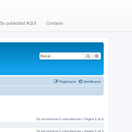
Su publicidad AQUI
Contacto
Buscar
Búsqueda avanza
Registrarse
Identificarse
Se encontraron 0 coincidencias • Página
1
de
1
Se encontraron 0 coincidencias • Página
1
de
1