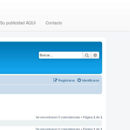
Su publicidad AQUI
Contacto
Buscar
Búsqueda avanza
Registrarse
Identificarse
Se encontraron 0 coincidencias • Página
1
de
1
Se encontraron 0 coincidencias • Página
1
de
1