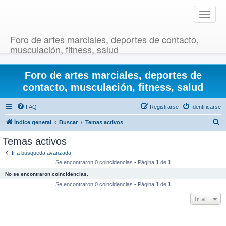
T
o
g
Foro de artes marciales, deportes de contacto,
g
musculación, fitness, salud
l
e
Foro de artes marciales, deportes de
n
a
contacto, musculación, fitness, salud
v
i
FAQ
Registrarse
Identificarse
g
B
Índice general
Buscar
Temas activos
a
u
t
Temas activos
i
s
Ir a búsqueda avanzada
o
c
Se encontraron 0 coincidencias • Página
1
de
1
n
a
No se encontraron coincidencias.
r
Se encontraron 0 coincidencias • Página
1
de
1
Ir a