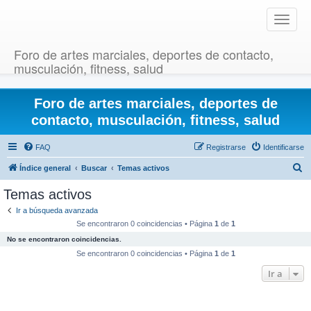
T
o
g
Foro de artes marciales, deportes de contacto,
g
musculación, fitness, salud
l
e
Foro de artes marciales, deportes de
n
a
contacto, musculación, fitness, salud
v
i
FAQ
Registrarse
Identificarse
g
B
Índice general
Buscar
Temas activos
a
u
t
Temas activos
i
s
Ir a búsqueda avanzada
o
c
Se encontraron 0 coincidencias • Página
1
de
1
n
a
No se encontraron coincidencias.
r
Se encontraron 0 coincidencias • Página
1
de
1
Ir a