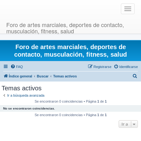
T
o
g
Foro de artes marciales, deportes de contacto,
g
musculación, fitness, salud
l
e
Foro de artes marciales, deportes de
n
a
contacto, musculación, fitness, salud
v
i
FAQ
Registrarse
Identificarse
g
B
Índice general
Buscar
Temas activos
a
u
t
Temas activos
i
s
Ir a búsqueda avanzada
o
c
Se encontraron 0 coincidencias • Página
1
de
1
n
a
No se encontraron coincidencias.
r
Se encontraron 0 coincidencias • Página
1
de
1
Ir a