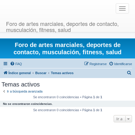
T
o
g
Foro de artes marciales, deportes de contacto,
g
musculación, fitness, salud
l
e
Foro de artes marciales, deportes de
n
a
contacto, musculación, fitness, salud
v
i
FAQ
Registrarse
Identificarse
g
B
Índice general
Buscar
Temas activos
a
u
t
Temas activos
i
s
Ir a búsqueda avanzada
o
c
Se encontraron 0 coincidencias • Página
1
de
1
n
a
No se encontraron coincidencias.
r
Se encontraron 0 coincidencias • Página
1
de
1
Ir a