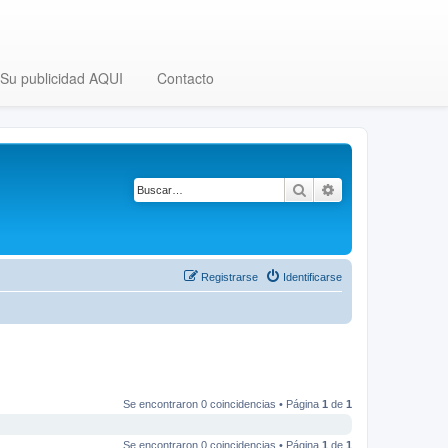
Su publicidad AQUI
Contacto
Buscar
Búsqueda avanza
Registrarse
Identificarse
Se encontraron 0 coincidencias • Página
1
de
1
Se encontraron 0 coincidencias • Página
1
de
1