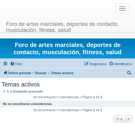
T
o
g
Foro de artes marciales, deportes de contacto,
g
musculación, fitness, salud
l
e
Foro de artes marciales, deportes de
n
a
contacto, musculación, fitness, salud
v
i
FAQ
Registrarse
Identificarse
g
B
Índice general
Buscar
Temas activos
a
u
t
Temas activos
i
s
Ir a búsqueda avanzada
o
c
Se encontraron 0 coincidencias • Página
1
de
1
n
a
No se encontraron coincidencias.
r
Se encontraron 0 coincidencias • Página
1
de
1
Ir a