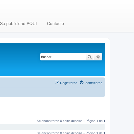
Su publicidad AQUI
Contacto
Buscar
Búsqueda avanza
Registrarse
Identificarse
Se encontraron 0 coincidencias • Página
1
de
1
Se encontraron 0 coincidencias • Página
1
de
1