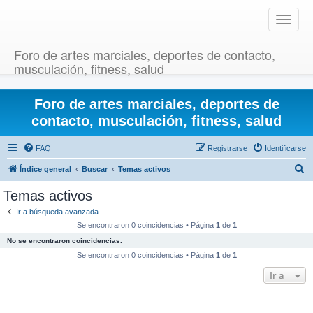
T
o
g
Foro de artes marciales, deportes de contacto,
g
musculación, fitness, salud
l
e
Foro de artes marciales, deportes de
n
a
contacto, musculación, fitness, salud
v
i
FAQ
Registrarse
Identificarse
g
B
Índice general
Buscar
Temas activos
a
u
t
Temas activos
i
s
Ir a búsqueda avanzada
o
c
Se encontraron 0 coincidencias • Página
1
de
1
n
a
No se encontraron coincidencias.
r
Se encontraron 0 coincidencias • Página
1
de
1
Ir a