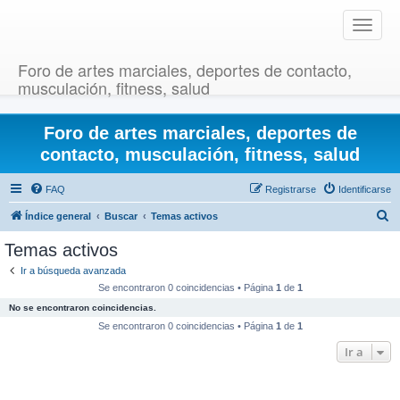
T
o
g
Foro de artes marciales, deportes de contacto,
g
musculación, fitness, salud
l
e
Foro de artes marciales, deportes de
n
a
contacto, musculación, fitness, salud
v
i
FAQ
Registrarse
Identificarse
g
B
Índice general
Buscar
Temas activos
a
u
t
Temas activos
i
s
Ir a búsqueda avanzada
o
c
Se encontraron 0 coincidencias • Página
1
de
1
n
a
No se encontraron coincidencias.
r
Se encontraron 0 coincidencias • Página
1
de
1
Ir a