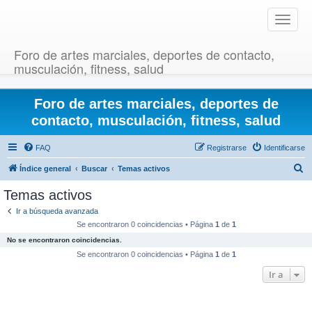
T
o
g
Foro de artes marciales, deportes de contacto,
g
musculación, fitness, salud
l
e
Foro de artes marciales, deportes de
n
a
contacto, musculación, fitness, salud
v
i
FAQ
Registrarse
Identificarse
g
B
Índice general
Buscar
Temas activos
a
u
t
Temas activos
i
s
Ir a búsqueda avanzada
o
c
Se encontraron 0 coincidencias • Página
1
de
1
n
a
No se encontraron coincidencias.
r
Se encontraron 0 coincidencias • Página
1
de
1
Ir a