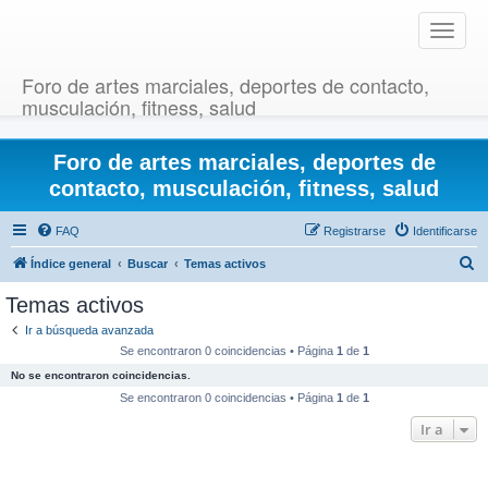
T
o
g
Foro de artes marciales, deportes de contacto,
g
musculación, fitness, salud
l
e
Foro de artes marciales, deportes de
n
a
contacto, musculación, fitness, salud
v
i
FAQ
Registrarse
Identificarse
g
B
Índice general
Buscar
Temas activos
a
u
t
Temas activos
i
s
Ir a búsqueda avanzada
o
c
Se encontraron 0 coincidencias • Página
1
de
1
n
a
No se encontraron coincidencias.
r
Se encontraron 0 coincidencias • Página
1
de
1
Ir a