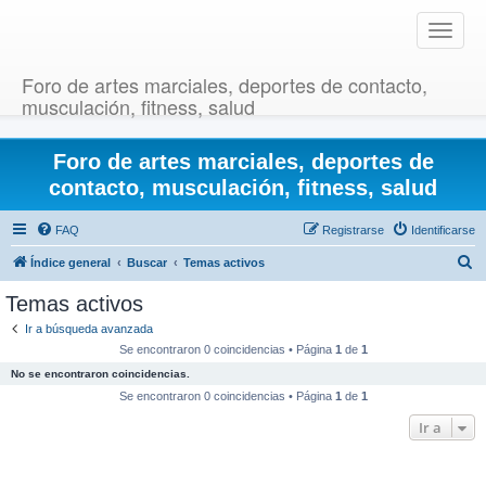
T
o
g
Foro de artes marciales, deportes de contacto,
g
musculación, fitness, salud
l
e
Foro de artes marciales, deportes de
n
a
contacto, musculación, fitness, salud
v
i
FAQ
Registrarse
Identificarse
g
B
Índice general
Buscar
Temas activos
a
u
t
Temas activos
i
s
Ir a búsqueda avanzada
o
c
Se encontraron 0 coincidencias • Página
1
de
1
n
a
No se encontraron coincidencias.
r
Se encontraron 0 coincidencias • Página
1
de
1
Ir a