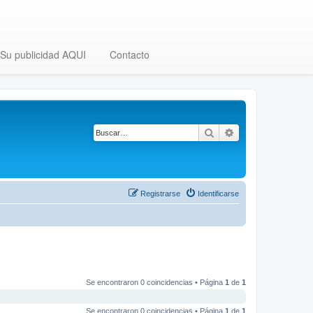
Su publicidad AQUI
Contacto
Buscar
Búsqueda avanza
Registrarse
Identificarse
Se encontraron 0 coincidencias • Página
1
de
1
Se encontraron 0 coincidencias • Página
1
de
1