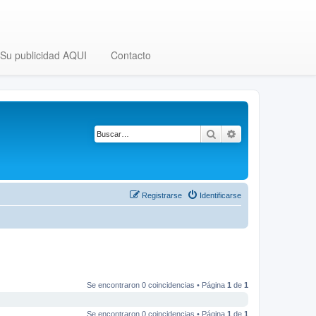
Su publicidad AQUI
Contacto
Buscar
Búsqueda avanza
Registrarse
Identificarse
Se encontraron 0 coincidencias • Página
1
de
1
Se encontraron 0 coincidencias • Página
1
de
1