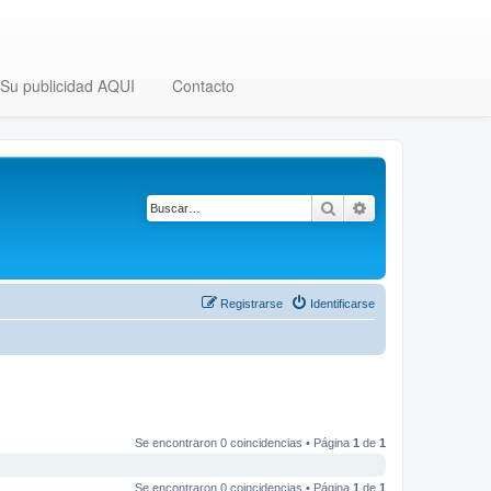
Su publicidad AQUI
Contacto
Buscar
Búsqueda avanza
Registrarse
Identificarse
Se encontraron 0 coincidencias • Página
1
de
1
Se encontraron 0 coincidencias • Página
1
de
1