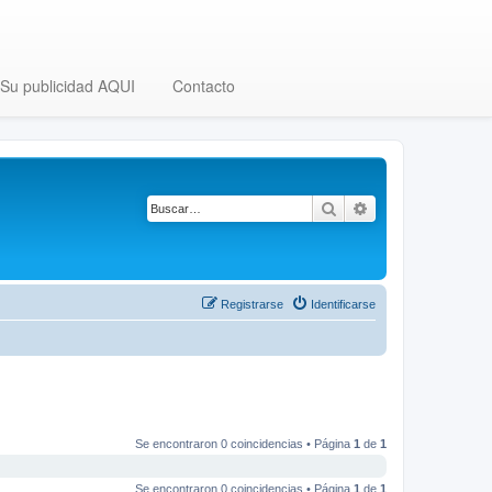
Su publicidad AQUI
Contacto
Buscar
Búsqueda avanza
Registrarse
Identificarse
Se encontraron 0 coincidencias • Página
1
de
1
Se encontraron 0 coincidencias • Página
1
de
1