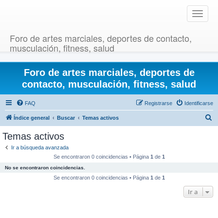
T
o
g
Foro de artes marciales, deportes de contacto,
g
musculación, fitness, salud
l
e
Foro de artes marciales, deportes de
n
a
contacto, musculación, fitness, salud
v
i
FAQ
Registrarse
Identificarse
g
B
Índice general
Buscar
Temas activos
a
u
t
Temas activos
i
s
Ir a búsqueda avanzada
o
c
Se encontraron 0 coincidencias • Página
1
de
1
n
a
No se encontraron coincidencias.
r
Se encontraron 0 coincidencias • Página
1
de
1
Ir a