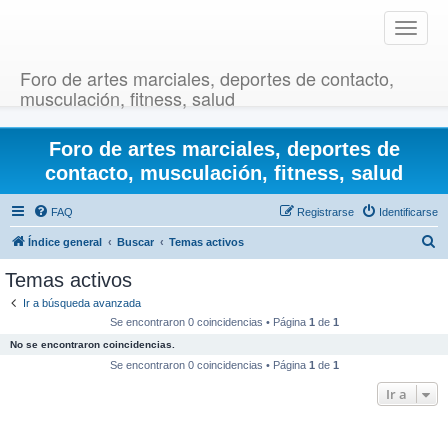
T
o
g
Foro de artes marciales, deportes de contacto,
g
musculación, fitness, salud
l
e
Foro de artes marciales, deportes de
n
a
contacto, musculación, fitness, salud
v
i
FAQ
Registrarse
Identificarse
g
B
Índice general
Buscar
Temas activos
a
u
t
Temas activos
i
s
Ir a búsqueda avanzada
o
c
Se encontraron 0 coincidencias • Página
1
de
1
n
a
No se encontraron coincidencias.
r
Se encontraron 0 coincidencias • Página
1
de
1
Ir a