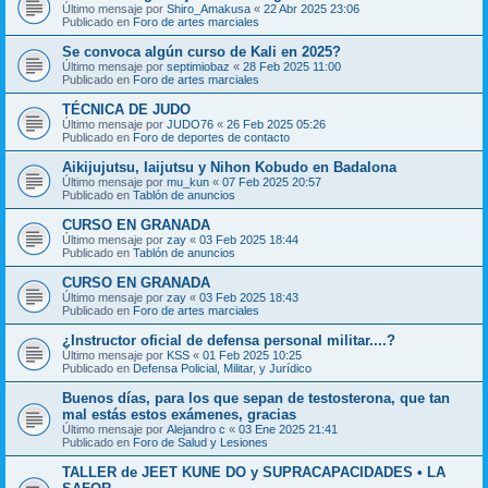
Último mensaje por
Shiro_Amakusa
«
22 Abr 2025 23:06
Publicado en
Foro de artes marciales
Se convoca algún curso de Kali en 2025?
Último mensaje por
septimiobaz
«
28 Feb 2025 11:00
Publicado en
Foro de artes marciales
TÉCNICA DE JUDO
Último mensaje por
JUDO76
«
26 Feb 2025 05:26
Publicado en
Foro de deportes de contacto
Aikijujutsu, Iaijutsu y Nihon Kobudo en Badalona
Último mensaje por
mu_kun
«
07 Feb 2025 20:57
Publicado en
Tablón de anuncios
CURSO EN GRANADA
Último mensaje por
zay
«
03 Feb 2025 18:44
Publicado en
Tablón de anuncios
CURSO EN GRANADA
Último mensaje por
zay
«
03 Feb 2025 18:43
Publicado en
Foro de artes marciales
¿Instructor oficial de defensa personal militar....?
Último mensaje por
KSS
«
01 Feb 2025 10:25
Publicado en
Defensa Policial, Militar, y Jurídico
Buenos días, para los que sepan de testosterona, que tan
mal estás estos exámenes, gracias
Último mensaje por
Alejandro c
«
03 Ene 2025 21:41
Publicado en
Foro de Salud y Lesiones
TALLER de JEET KUNE DO y SUPRACAPACIDADES • LA