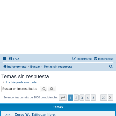
FAQ
Registrarse
Identificarse
B
Índice general
Buscar
Temas sin respuesta
u
Temas sin respuesta
s
Ir a búsqueda avanzada
c
Buscar
Búsqueda avanzada
a
Página
1
de
20
1
2
3
4
5
20
S
Se encontraron más de 1000 coincidencias
r
…
Temas
Curso Wu Taijiquan libre.