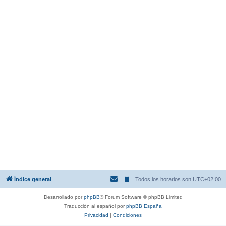
Índice general
Todos los horarios son
UTC+02:00
Desarrollado por
phpBB
® Forum Software © phpBB Limited
Traducción al español por
phpBB España
Privacidad
|
Condiciones