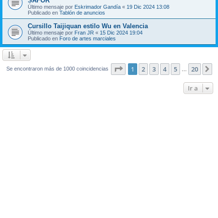
SAFOR
Último mensaje por
Eskrimador Gandía
«
19 Dic 2024 13:08
Publicado en
Tablón de anuncios
Cursillo Taijiquan estilo Wu en Valencia
Último mensaje por
Fran JR
«
15 Dic 2024 19:04
Publicado en
Foro de artes marciales
Página
1
de
20
1
2
3
4
5
20
S
Se encontraron más de 1000 coincidencias
…
Ir a