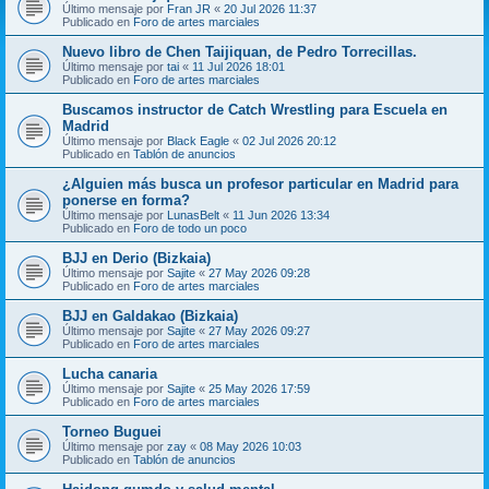
Último mensaje por
Fran JR
«
20 Jul 2026 11:37
Publicado en
Foro de artes marciales
Nuevo libro de Chen Taijiquan, de Pedro Torrecillas.
Último mensaje por
tai
«
11 Jul 2026 18:01
Publicado en
Foro de artes marciales
Buscamos instructor de Catch Wrestling para Escuela en
Madrid
Último mensaje por
Black Eagle
«
02 Jul 2026 20:12
Publicado en
Tablón de anuncios
¿Alguien más busca un profesor particular en Madrid para
ponerse en forma?
Último mensaje por
LunasBelt
«
11 Jun 2026 13:34
Publicado en
Foro de todo un poco
BJJ en Derio (Bizkaia)
Último mensaje por
Sajite
«
27 May 2026 09:28
Publicado en
Foro de artes marciales
BJJ en Galdakao (Bizkaia)
Último mensaje por
Sajite
«
27 May 2026 09:27
Publicado en
Foro de artes marciales
Lucha canaria
Último mensaje por
Sajite
«
25 May 2026 17:59
Publicado en
Foro de artes marciales
Torneo Buguei
Último mensaje por
zay
«
08 May 2026 10:03
Publicado en
Tablón de anuncios