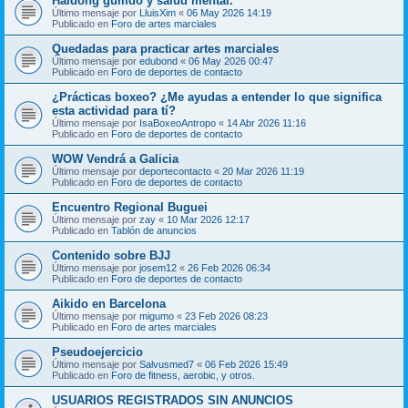
Haidong gumdo y salud mental.
Último mensaje por
LluisXim
«
06 May 2026 14:19
Publicado en
Foro de artes marciales
Quedadas para practicar artes marciales
Último mensaje por
edubond
«
06 May 2026 00:47
Publicado en
Foro de deportes de contacto
¿Prácticas boxeo? ¿Me ayudas a entender lo que significa
esta actividad para tí?
Último mensaje por
IsaBoxeoAntropo
«
14 Abr 2026 11:16
Publicado en
Foro de deportes de contacto
WOW Vendrá a Galicia
Último mensaje por
deportecontacto
«
20 Mar 2026 11:19
Publicado en
Foro de deportes de contacto
Encuentro Regional Buguei
Último mensaje por
zay
«
10 Mar 2026 12:17
Publicado en
Tablón de anuncios
Contenido sobre BJJ
Último mensaje por
josem12
«
26 Feb 2026 06:34
Publicado en
Foro de deportes de contacto
Aikido en Barcelona
Último mensaje por
migumo
«
23 Feb 2026 08:23
Publicado en
Foro de artes marciales
Pseudoejercicio
Último mensaje por
Salvusmed7
«
06 Feb 2026 15:49
Publicado en
Foro de fitness, aerobic, y otros.
USUARIOS REGISTRADOS SIN ANUNCIOS