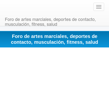
T
o
g
Foro de artes marciales, deportes de contacto,
g
musculación, fitness, salud
l
e
Foro de artes marciales, deportes de
n
a
contacto, musculación, fitness, salud
v
i
g
a
t
i
o
n