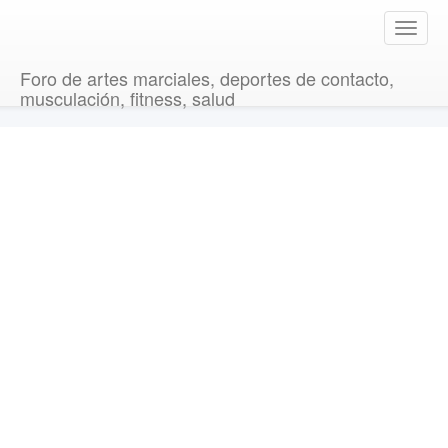
T
o
g
Foro de artes marciales, deportes de contacto,
g
musculación, fitness, salud
l
e
n
a
v
i
g
a
t
i
o
n