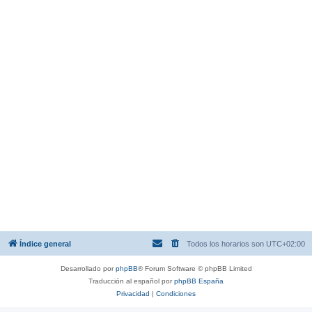
Índice general
Todos los horarios son
UTC+02:00
Desarrollado por
phpBB
® Forum Software © phpBB Limited
Traducción al español por
phpBB España
Privacidad
|
Condiciones