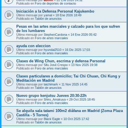
Publicado en
Foro de deportes de contacto
Iniciación a la Defensa Personal Kajukembo
Último mensaje por
yamal
«
18 Ene 2026 18:49
Publicado en
Tablón de anuncios
Pesas en las artes marciales y calzado para los que sufren
de los lumbares
Último mensaje por
StephenCardona
«
14 Ene 2026 05:42
Publicado en
Foro de artes marciales
ayuda con eleccion
Último mensaje por
hyundai2510
«
16 Dic 2025 17:03
Publicado en
Foro de artes marciales
Clases de Wing Chun, escrima y defensa Personal
Último mensaje por
Sifu José Crespo
«
13 Nov 2025 19:38
Publicado en
Foro de artes marciales
Clases particulares a domicilio; Tai Chi Chuan, Chi Kung y
Meditación en Madrid
Último mensaje por
taichimark
«
11 Nov 2025 14:45
Publicado en
Tablón de anuncios
Nuevo grupo kenjutsu Jueves 20:30-22h
Último mensaje por
Shiro_Amakusa
«
29 Oct 2025 18:45
Publicado en
Foro de artes marciales
Se alquila sala tatami 100m2 diáfana en Madrid (Zoma Plaza
Castilla - 5 Torres)
Último mensaje por
Black Eagle
«
10 Oct 2025 17:42
Publicado en
Tablón de anuncios