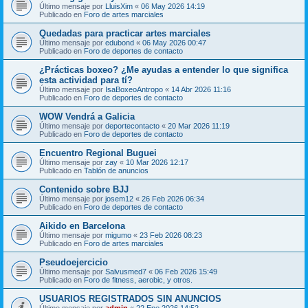
Último mensaje por
LluisXim
«
06 May 2026 14:19
Publicado en
Foro de artes marciales
Quedadas para practicar artes marciales
Último mensaje por
edubond
«
06 May 2026 00:47
Publicado en
Foro de deportes de contacto
¿Prácticas boxeo? ¿Me ayudas a entender lo que significa
esta actividad para tí?
Último mensaje por
IsaBoxeoAntropo
«
14 Abr 2026 11:16
Publicado en
Foro de deportes de contacto
WOW Vendrá a Galicia
Último mensaje por
deportecontacto
«
20 Mar 2026 11:19
Publicado en
Foro de deportes de contacto
Encuentro Regional Buguei
Último mensaje por
zay
«
10 Mar 2026 12:17
Publicado en
Tablón de anuncios
Contenido sobre BJJ
Último mensaje por
josem12
«
26 Feb 2026 06:34
Publicado en
Foro de deportes de contacto
Aikido en Barcelona
Último mensaje por
migumo
«
23 Feb 2026 08:23
Publicado en
Foro de artes marciales
Pseudoejercicio
Último mensaje por
Salvusmed7
«
06 Feb 2026 15:49
Publicado en
Foro de fitness, aerobic, y otros.
USUARIOS REGISTRADOS SIN ANUNCIOS
Último mensaje por
admin
«
22 Ene 2026 14:52