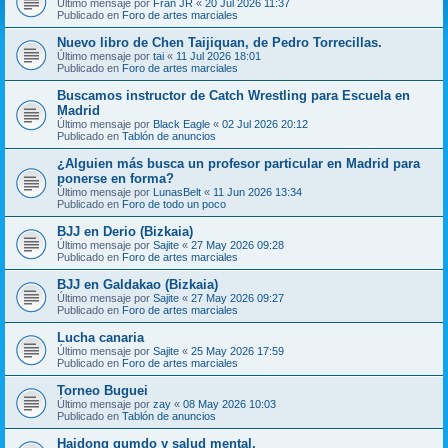
Último mensaje por
Fran JR
«
20 Jul 2026 11:37
Publicado en
Foro de artes marciales
Nuevo libro de Chen Taijiquan, de Pedro Torrecillas.
Último mensaje por
tai
«
11 Jul 2026 18:01
Publicado en
Foro de artes marciales
Buscamos instructor de Catch Wrestling para Escuela en
Madrid
Último mensaje por
Black Eagle
«
02 Jul 2026 20:12
Publicado en
Tablón de anuncios
¿Alguien más busca un profesor particular en Madrid para
ponerse en forma?
Último mensaje por
LunasBelt
«
11 Jun 2026 13:34
Publicado en
Foro de todo un poco
BJJ en Derio (Bizkaia)
Último mensaje por
Sajite
«
27 May 2026 09:28
Publicado en
Foro de artes marciales
BJJ en Galdakao (Bizkaia)
Último mensaje por
Sajite
«
27 May 2026 09:27
Publicado en
Foro de artes marciales
Lucha canaria
Último mensaje por
Sajite
«
25 May 2026 17:59
Publicado en
Foro de artes marciales
Torneo Buguei
Último mensaje por
zay
«
08 May 2026 10:03
Publicado en
Tablón de anuncios
Haidong gumdo y salud mental.