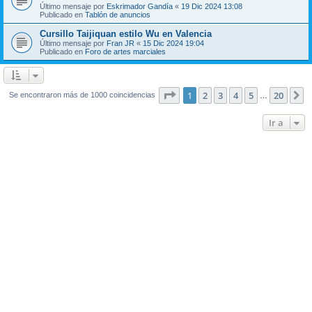
Último mensaje por
Eskrimador Gandía
«
19 Dic 2024 13:08
Publicado en
Tablón de anuncios
Cursillo Taijiquan estilo Wu en Valencia
Último mensaje por
Fran JR
«
15 Dic 2024 19:04
Publicado en
Foro de artes marciales
Página
1
de
20
1
2
3
4
5
20
S
Se encontraron más de 1000 coincidencias
…
Ir a