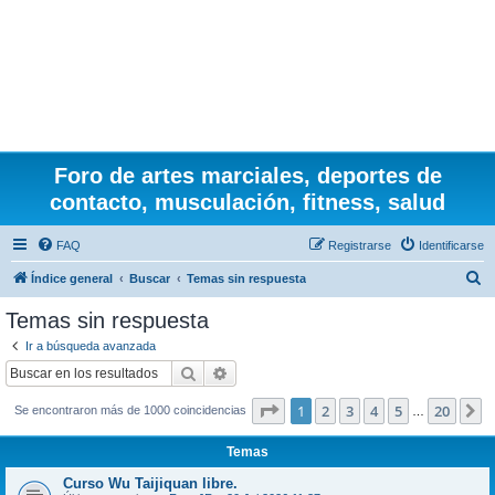
Foro de artes marciales, deportes de
contacto, musculación, fitness, salud
FAQ
Registrarse
Identificarse
B
Índice general
Buscar
Temas sin respuesta
u
Temas sin respuesta
s
Ir a búsqueda avanzada
c
Buscar
Búsqueda avanzada
a
Página
1
de
20
1
2
3
4
5
20
S
Se encontraron más de 1000 coincidencias
r
…
Temas
Curso Wu Taijiquan libre.