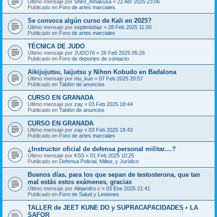
Último mensaje por
Shiro_Amakusa
«
22 Abr 2025 23:06
Publicado en
Foro de artes marciales
Se convoca algún curso de Kali en 2025?
Último mensaje por
septimiobaz
«
28 Feb 2025 11:00
Publicado en
Foro de artes marciales
TÉCNICA DE JUDO
Último mensaje por
JUDO76
«
26 Feb 2025 05:26
Publicado en
Foro de deportes de contacto
Aikijujutsu, Iaijutsu y Nihon Kobudo en Badalona
Último mensaje por
mu_kun
«
07 Feb 2025 20:57
Publicado en
Tablón de anuncios
CURSO EN GRANADA
Último mensaje por
zay
«
03 Feb 2025 18:44
Publicado en
Tablón de anuncios
CURSO EN GRANADA
Último mensaje por
zay
«
03 Feb 2025 18:43
Publicado en
Foro de artes marciales
¿Instructor oficial de defensa personal militar....?
Último mensaje por
KSS
«
01 Feb 2025 10:25
Publicado en
Defensa Policial, Militar, y Jurídico
Buenos días, para los que sepan de testosterona, que tan
mal estás estos exámenes, gracias
Último mensaje por
Alejandro c
«
03 Ene 2025 21:41
Publicado en
Foro de Salud y Lesiones
TALLER de JEET KUNE DO y SUPRACAPACIDADES • LA
SAFOR