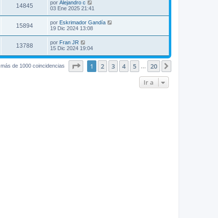
por
Alejandro c
14845
03 Ene 2025 21:41
por
Eskrimador Gandía
15894
19 Dic 2024 13:08
por
Fran JR
13788
15 Dic 2024 19:04
Página
1
de
20
1
2
3
4
5
20
Siguiente
 más de 1000 coincidencias
…
Ir a