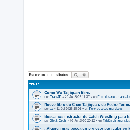
Buscar
Búsqueda avanzada
TEMAS
Curso Wu Taijiquan libre.
por
Fran JR
»
20 Jul 2026 11:37
» en
Foro de artes marciale
Nuevo libro de Chen Taijiquan, de Pedro Torreci
por
tai
»
11 Jul 2026 18:01
» en
Foro de artes marciales
Buscamos instructor de Catch Wrestling para 
por
Black Eagle
»
02 Jul 2026 20:12
» en
Tablón de anuncios
¿Alguien más busca un profesor particular en 