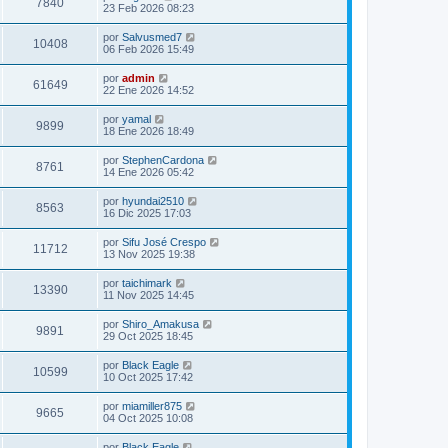
7840
23 Feb 2026 08:23
por
Salvusmed7
10408
06 Feb 2026 15:49
por
admin
61649
22 Ene 2026 14:52
por
yamal
9899
18 Ene 2026 18:49
por
StephenCardona
8761
14 Ene 2026 05:42
por
hyundai2510
8563
16 Dic 2025 17:03
por
Sifu José Crespo
11712
13 Nov 2025 19:38
por
taichimark
13390
11 Nov 2025 14:45
por
Shiro_Amakusa
9891
29 Oct 2025 18:45
por
Black Eagle
10599
10 Oct 2025 17:42
por
miamiller875
9665
04 Oct 2025 10:08
por
Black Eagle