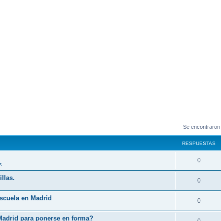
Se encontraron
RESPUESTAS
0
s
llas.
0
Escuela en Madrid
0
Madrid para ponerse en forma?