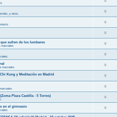
0
es
0
erobic, y otros.
0
ontacto
0
s que sufren de los lumbares
0
s marciales
0
ciales
nal
0
s marciales
, Chi Kung y Meditación en Madrid
0
0
 marciales
(Zoma Plaza Castilla - 5 Torres)
0
s
es en el gimnasio
0
ciales