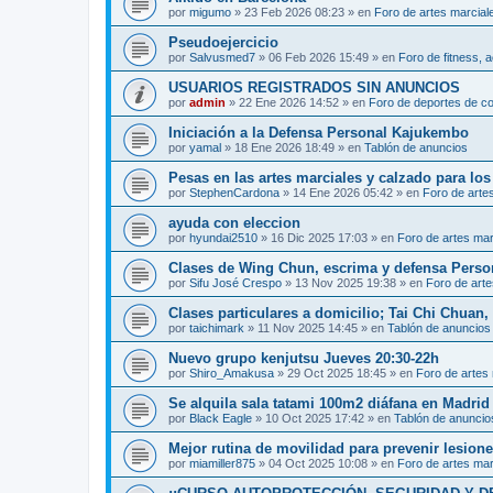
por
migumo
»
23 Feb 2026 08:23
» en
Foro de artes marcial
Pseudoejercicio
por
Salvusmed7
»
06 Feb 2026 15:49
» en
Foro de fitness, a
USUARIOS REGISTRADOS SIN ANUNCIOS
por
admin
»
22 Ene 2026 14:52
» en
Foro de deportes de c
Iniciación a la Defensa Personal Kajukembo
por
yamal
»
18 Ene 2026 18:49
» en
Tablón de anuncios
Pesas en las artes marciales y calzado para lo
por
StephenCardona
»
14 Ene 2026 05:42
» en
Foro de arte
ayuda con eleccion
por
hyundai2510
»
16 Dic 2025 17:03
» en
Foro de artes mar
Clases de Wing Chun, escrima y defensa Perso
por
Sifu José Crespo
»
13 Nov 2025 19:38
» en
Foro de arte
Clases particulares a domicilio; Tai Chi Chuan
por
taichimark
»
11 Nov 2025 14:45
» en
Tablón de anuncios
Nuevo grupo kenjutsu Jueves 20:30-22h
por
Shiro_Amakusa
»
29 Oct 2025 18:45
» en
Foro de artes
Se alquila sala tatami 100m2 diáfana en Madrid 
por
Black Eagle
»
10 Oct 2025 17:42
» en
Tablón de anuncio
Mejor rutina de movilidad para prevenir lesion
por
miamiller875
»
04 Oct 2025 10:08
» en
Foro de artes mar