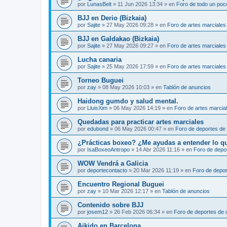
por
LunasBelt
»
11 Jun 2026 13:34
» en
Foro de todo un poc
BJJ en Derio (Bizkaia)
por
Sajite
»
27 May 2026 09:28
» en
Foro de artes marciales
BJJ en Galdakao (Bizkaia)
por
Sajite
»
27 May 2026 09:27
» en
Foro de artes marciales
Lucha canaria
por
Sajite
»
25 May 2026 17:59
» en
Foro de artes marciales
Torneo Buguei
por
zay
»
08 May 2026 10:03
» en
Tablón de anuncios
Haidong gumdo y salud mental.
por
LluisXim
»
06 May 2026 14:19
» en
Foro de artes marcia
Quedadas para practicar artes marciales
por
edubond
»
06 May 2026 00:47
» en
Foro de deportes de
¿Prácticas boxeo? ¿Me ayudas a entender lo que 
por
IsaBoxeoAntropo
»
14 Abr 2026 11:16
» en
Foro de depo
WOW Vendrá a Galicia
por
deportecontacto
»
20 Mar 2026 11:19
» en
Foro de depor
Encuentro Regional Buguei
por
zay
»
10 Mar 2026 12:17
» en
Tablón de anuncios
Contenido sobre BJJ
por
josem12
»
26 Feb 2026 06:34
» en
Foro de deportes de 
Aikido en Barcelona