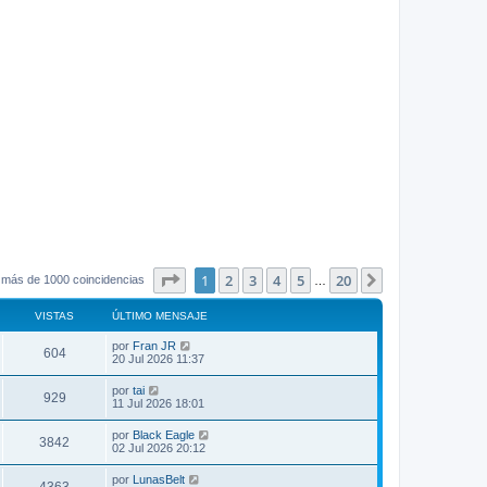
Página
1
de
20
1
2
3
4
5
20
Siguiente
 más de 1000 coincidencias
…
VISTAS
ÚLTIMO MENSAJE
por
Fran JR
604
20 Jul 2026 11:37
por
tai
929
11 Jul 2026 18:01
por
Black Eagle
3842
02 Jul 2026 20:12
por
LunasBelt