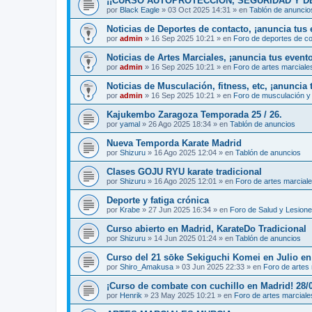
¡¡CURSO AUTOPROTECCIÓN, SEGURIDAD Y DEFENS
por
Black Eagle
»
03 Oct 2025 14:31
» en
Tablón de anuncio
Noticias de Deportes de contacto, ¡anuncia tus 
por
admin
»
16 Sep 2025 10:21
» en
Foro de deportes de c
Noticias de Artes Marciales, ¡anuncia tus event
por
admin
»
16 Sep 2025 10:21
» en
Foro de artes marciale
Noticias de Musculación, fitness, etc, ¡anuncia 
por
admin
»
16 Sep 2025 10:21
» en
Foro de musculación y 
Kajukembo Zaragoza Temporada 25 / 26.
por
yamal
»
26 Ago 2025 18:34
» en
Tablón de anuncios
Nueva Temporda Karate Madrid
por
Shizuru
»
16 Ago 2025 12:04
» en
Tablón de anuncios
Clases GOJU RYU karate tradicional
por
Shizuru
»
16 Ago 2025 12:01
» en
Foro de artes marcial
Deporte y fatiga crónica
por
Krabe
»
27 Jun 2025 16:34
» en
Foro de Salud y Lesion
Curso abierto en Madrid, KarateDo Tradicional
por
Shizuru
»
14 Jun 2025 01:24
» en
Tablón de anuncios
Curso del 21 sōke Sekiguchi Komei en Julio e
por
Shiro_Amakusa
»
03 Jun 2025 22:33
» en
Foro de artes
¡Curso de combate con cuchillo en Madrid! 28/
por
Henrik
»
23 May 2025 10:21
» en
Foro de artes marciale