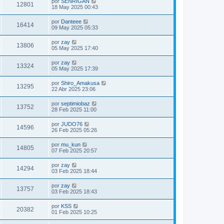
por
SENRIGAN
12801
18 May 2025 00:43
por
Danteee
16414
09 May 2025 05:33
por
zay
13806
05 May 2025 17:40
por
zay
13324
05 May 2025 17:39
por
Shiro_Amakusa
13295
22 Abr 2025 23:06
por
septimiobaz
13752
28 Feb 2025 11:00
por
JUDO76
14596
26 Feb 2025 05:26
por
mu_kun
14805
07 Feb 2025 20:57
por
zay
14294
03 Feb 2025 18:44
por
zay
13757
03 Feb 2025 18:43
por
KSS
20382
01 Feb 2025 10:25