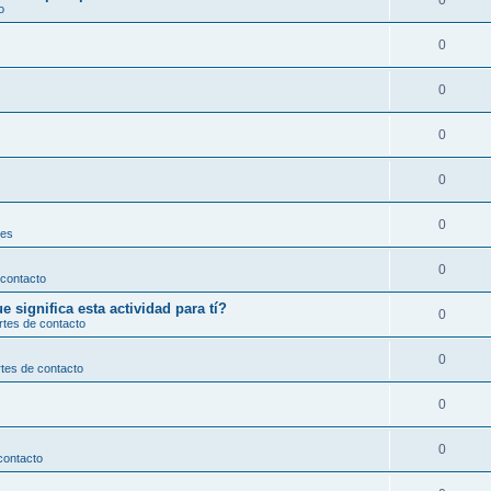
0
o
0
0
0
0
0
les
0
 contacto
significa esta actividad para tí?
0
rtes de contacto
0
tes de contacto
0
0
contacto