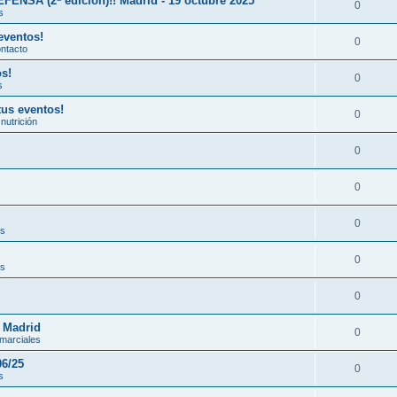
A (2ª edición)!! Madrid - 19 octubre 2025
0
s
eventos!
0
ontacto
os!
0
s
tus eventos!
0
nutrición
0
0
0
es
0
es
0
n Madrid
0
 marciales
06/25
0
s