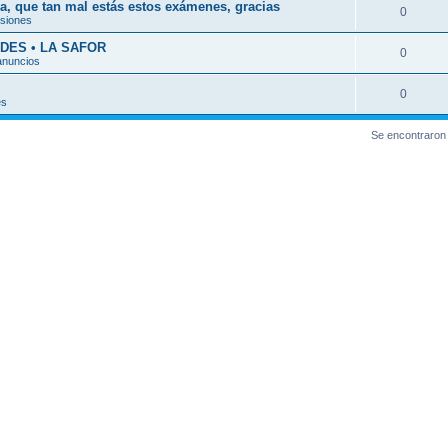
a, que tan mal estás estos exámenes, gracias
0
esiones
DES • LA SAFOR
0
anuncios
0
es
Se encontraron