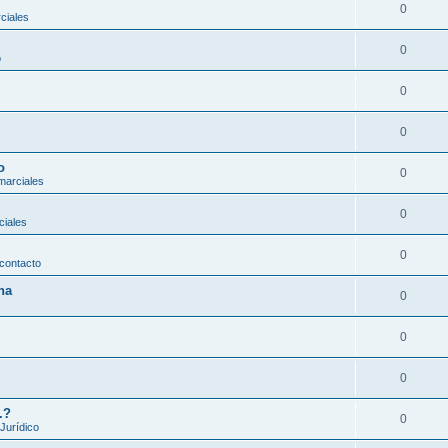
0
ciales
0
o
0
0
o
0
marciales
0
ciales
0
contacto
na
0
0
0
.?
0
 Jurídico