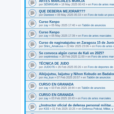
ARTES MARCIALES MURCIA
por
SENRIGAN
»
18 May 2025 00:43
» en
Foro de artes mar
QUE DEBERIA MEJORAR???
por
Danteee
»
09 May 2025 05:33
» en
Foro de todo un poc
Curso Kenpo
por
zay
»
05 May 2025 17:40
» en
Tablón de anuncios
Curso Kenpo
por
zay
»
05 May 2025 17:39
» en
Foro de artes marciales
Curso de naginatajutsu en Zaragoza 15 de Juni
por
Shiro_Amakusa
»
22 Abr 2025 23:06
» en
Foro de artes 
Se convoca algún curso de Kali en 2025?
por
septimiobaz
»
28 Feb 2025 11:00
» en
Foro de artes mar
TÉCNICA DE JUDO
por
JUDO76
»
26 Feb 2025 05:26
» en
Foro de deportes de 
Aikijujutsu, Iaijutsu y Nihon Kobudo en Badalo
por
mu_kun
»
07 Feb 2025 20:57
» en
Tablón de anuncios
CURSO EN GRANADA
por
zay
»
03 Feb 2025 18:44
» en
Tablón de anuncios
CURSO EN GRANADA
por
zay
»
03 Feb 2025 18:43
» en
Foro de artes marciales
¿Instructor oficial de defensa personal militar...
por
KSS
»
01 Feb 2025 10:25
» en
Defensa Policial, Militar, y