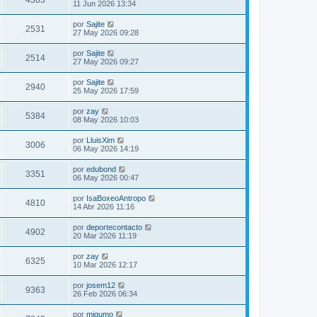
4363
11 Jun 2026 13:34
por
Sajite
2531
27 May 2026 09:28
por
Sajite
2514
27 May 2026 09:27
por
Sajite
2940
25 May 2026 17:59
por
zay
5384
08 May 2026 10:03
por
LluisXim
3006
06 May 2026 14:19
por
edubond
3351
06 May 2026 00:47
por
IsaBoxeoAntropo
4810
14 Abr 2026 11:16
por
deportecontacto
4902
20 Mar 2026 11:19
por
zay
6325
10 Mar 2026 12:17
por
josem12
9363
26 Feb 2026 06:34
por
migumo