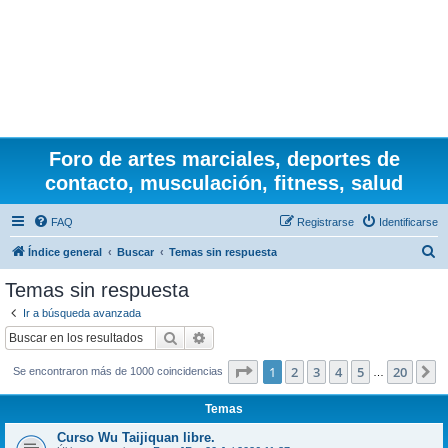
Foro de artes marciales, deportes de
contacto, musculación, fitness, salud
FAQ
Registrarse
Identificarse
B
Índice general
Buscar
Temas sin respuesta
u
Temas sin respuesta
s
Ir a búsqueda avanzada
c
Buscar
Búsqueda avanzada
a
Página
1
de
20
1
2
3
4
5
20
S
Se encontraron más de 1000 coincidencias
r
…
Temas
Curso Wu Taijiquan libre.