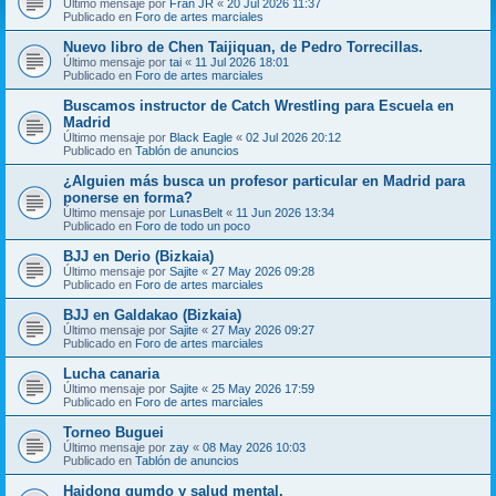
Último mensaje por
Fran JR
«
20 Jul 2026 11:37
Publicado en
Foro de artes marciales
Nuevo libro de Chen Taijiquan, de Pedro Torrecillas.
Último mensaje por
tai
«
11 Jul 2026 18:01
Publicado en
Foro de artes marciales
Buscamos instructor de Catch Wrestling para Escuela en
Madrid
Último mensaje por
Black Eagle
«
02 Jul 2026 20:12
Publicado en
Tablón de anuncios
¿Alguien más busca un profesor particular en Madrid para
ponerse en forma?
Último mensaje por
LunasBelt
«
11 Jun 2026 13:34
Publicado en
Foro de todo un poco
BJJ en Derio (Bizkaia)
Último mensaje por
Sajite
«
27 May 2026 09:28
Publicado en
Foro de artes marciales
BJJ en Galdakao (Bizkaia)
Último mensaje por
Sajite
«
27 May 2026 09:27
Publicado en
Foro de artes marciales
Lucha canaria
Último mensaje por
Sajite
«
25 May 2026 17:59
Publicado en
Foro de artes marciales
Torneo Buguei
Último mensaje por
zay
«
08 May 2026 10:03
Publicado en
Tablón de anuncios
Haidong gumdo y salud mental.