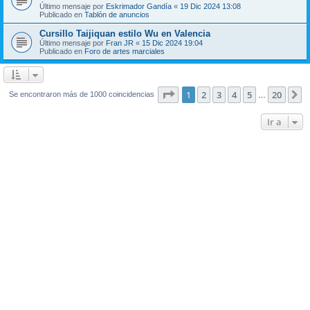
Último mensaje por
Eskrimador Gandía
«
19 Dic 2024 13:08
Publicado en
Tablón de anuncios
Cursillo Taijiquan estilo Wu en Valencia
Último mensaje por
Fran JR
«
15 Dic 2024 19:04
Publicado en
Foro de artes marciales
Página
1
de
20
1
2
3
4
5
20
S
Se encontraron más de 1000 coincidencias
…
Ir a