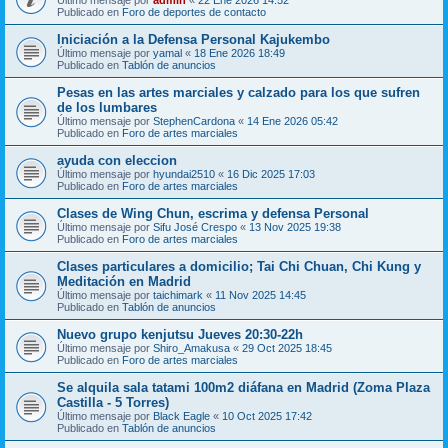
Publicado en
Foro de deportes de contacto
Iniciación a la Defensa Personal Kajukembo
Último mensaje por
yamal
«
18 Ene 2026 18:49
Publicado en
Tablón de anuncios
Pesas en las artes marciales y calzado para los que sufren
de los lumbares
Último mensaje por
StephenCardona
«
14 Ene 2026 05:42
Publicado en
Foro de artes marciales
ayuda con eleccion
Último mensaje por
hyundai2510
«
16 Dic 2025 17:03
Publicado en
Foro de artes marciales
Clases de Wing Chun, escrima y defensa Personal
Último mensaje por
Sifu José Crespo
«
13 Nov 2025 19:38
Publicado en
Foro de artes marciales
Clases particulares a domicilio; Tai Chi Chuan, Chi Kung y
Meditación en Madrid
Último mensaje por
taichimark
«
11 Nov 2025 14:45
Publicado en
Tablón de anuncios
Nuevo grupo kenjutsu Jueves 20:30-22h
Último mensaje por
Shiro_Amakusa
«
29 Oct 2025 18:45
Publicado en
Foro de artes marciales
Se alquila sala tatami 100m2 diáfana en Madrid (Zoma Plaza
Castilla - 5 Torres)
Último mensaje por
Black Eagle
«
10 Oct 2025 17:42
Publicado en
Tablón de anuncios