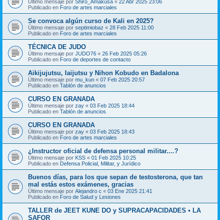
Último mensaje por
Shiro_Amakusa
«
22 Abr 2025 23:06
Publicado en
Foro de artes marciales
Se convoca algún curso de Kali en 2025?
Último mensaje por
septimiobaz
«
28 Feb 2025 11:00
Publicado en
Foro de artes marciales
TÉCNICA DE JUDO
Último mensaje por
JUDO76
«
26 Feb 2025 05:26
Publicado en
Foro de deportes de contacto
Aikijujutsu, Iaijutsu y Nihon Kobudo en Badalona
Último mensaje por
mu_kun
«
07 Feb 2025 20:57
Publicado en
Tablón de anuncios
CURSO EN GRANADA
Último mensaje por
zay
«
03 Feb 2025 18:44
Publicado en
Tablón de anuncios
CURSO EN GRANADA
Último mensaje por
zay
«
03 Feb 2025 18:43
Publicado en
Foro de artes marciales
¿Instructor oficial de defensa personal militar....?
Último mensaje por
KSS
«
01 Feb 2025 10:25
Publicado en
Defensa Policial, Militar, y Jurídico
Buenos días, para los que sepan de testosterona, que tan
mal estás estos exámenes, gracias
Último mensaje por
Alejandro c
«
03 Ene 2025 21:41
Publicado en
Foro de Salud y Lesiones
TALLER de JEET KUNE DO y SUPRACAPACIDADES • LA
SAFOR