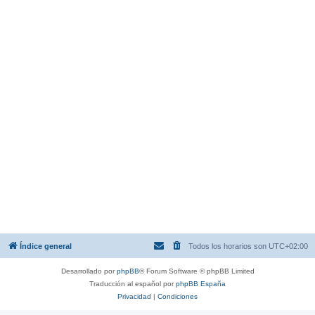
Índice general
Todos los horarios son
UTC+02:00
Desarrollado por
phpBB
® Forum Software © phpBB Limited
Traducción al español por
phpBB España
Privacidad
|
Condiciones