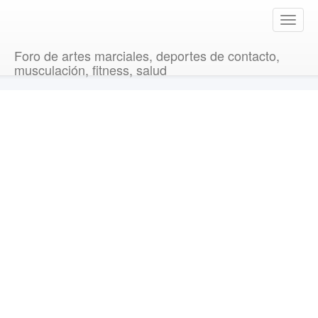
T
o
g
Foro de artes marciales, deportes de contacto,
g
musculación, fitness, salud
l
e
n
a
v
i
g
a
t
i
o
n