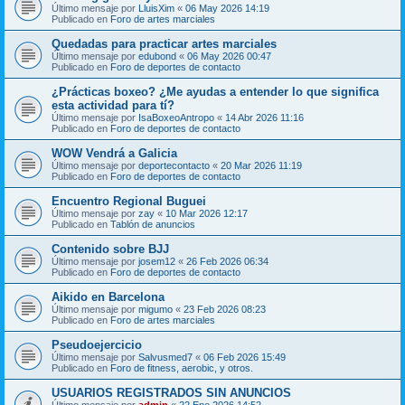
Último mensaje por
LluisXim
«
06 May 2026 14:19
Publicado en
Foro de artes marciales
Quedadas para practicar artes marciales
Último mensaje por
edubond
«
06 May 2026 00:47
Publicado en
Foro de deportes de contacto
¿Prácticas boxeo? ¿Me ayudas a entender lo que significa
esta actividad para tí?
Último mensaje por
IsaBoxeoAntropo
«
14 Abr 2026 11:16
Publicado en
Foro de deportes de contacto
WOW Vendrá a Galicia
Último mensaje por
deportecontacto
«
20 Mar 2026 11:19
Publicado en
Foro de deportes de contacto
Encuentro Regional Buguei
Último mensaje por
zay
«
10 Mar 2026 12:17
Publicado en
Tablón de anuncios
Contenido sobre BJJ
Último mensaje por
josem12
«
26 Feb 2026 06:34
Publicado en
Foro de deportes de contacto
Aikido en Barcelona
Último mensaje por
migumo
«
23 Feb 2026 08:23
Publicado en
Foro de artes marciales
Pseudoejercicio
Último mensaje por
Salvusmed7
«
06 Feb 2026 15:49
Publicado en
Foro de fitness, aerobic, y otros.
USUARIOS REGISTRADOS SIN ANUNCIOS
Último mensaje por
admin
«
22 Ene 2026 14:52