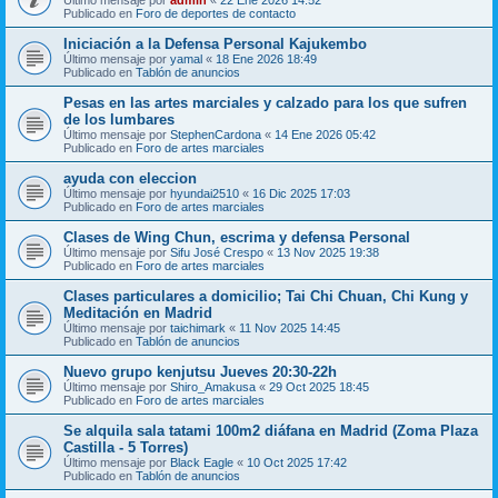
Publicado en
Foro de deportes de contacto
Iniciación a la Defensa Personal Kajukembo
Último mensaje por
yamal
«
18 Ene 2026 18:49
Publicado en
Tablón de anuncios
Pesas en las artes marciales y calzado para los que sufren
de los lumbares
Último mensaje por
StephenCardona
«
14 Ene 2026 05:42
Publicado en
Foro de artes marciales
ayuda con eleccion
Último mensaje por
hyundai2510
«
16 Dic 2025 17:03
Publicado en
Foro de artes marciales
Clases de Wing Chun, escrima y defensa Personal
Último mensaje por
Sifu José Crespo
«
13 Nov 2025 19:38
Publicado en
Foro de artes marciales
Clases particulares a domicilio; Tai Chi Chuan, Chi Kung y
Meditación en Madrid
Último mensaje por
taichimark
«
11 Nov 2025 14:45
Publicado en
Tablón de anuncios
Nuevo grupo kenjutsu Jueves 20:30-22h
Último mensaje por
Shiro_Amakusa
«
29 Oct 2025 18:45
Publicado en
Foro de artes marciales
Se alquila sala tatami 100m2 diáfana en Madrid (Zoma Plaza
Castilla - 5 Torres)
Último mensaje por
Black Eagle
«
10 Oct 2025 17:42
Publicado en
Tablón de anuncios