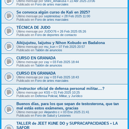
Último mensaje por
Shiro_Amakusa
«
22 Abr 2025 23:06
Publicado en
Foro de artes marciales
Se convoca algún curso de Kali en 2025?
Último mensaje por
septimiobaz
«
28 Feb 2025 11:00
Publicado en
Foro de artes marciales
TÉCNICA DE JUDO
Último mensaje por
JUDO76
«
26 Feb 2025 05:26
Publicado en
Foro de deportes de contacto
Aikijujutsu, Iaijutsu y Nihon Kobudo en Badalona
Último mensaje por
mu_kun
«
07 Feb 2025 20:57
Publicado en
Tablón de anuncios
CURSO EN GRANADA
Último mensaje por
zay
«
03 Feb 2025 18:44
Publicado en
Tablón de anuncios
CURSO EN GRANADA
Último mensaje por
zay
«
03 Feb 2025 18:43
Publicado en
Foro de artes marciales
¿Instructor oficial de defensa personal militar....?
Último mensaje por
KSS
«
01 Feb 2025 10:25
Publicado en
Defensa Policial, Militar, y Jurídico
Buenos días, para los que sepan de testosterona, que tan
mal estás estos exámenes, gracias
Último mensaje por
Alejandro c
«
03 Ene 2025 21:41
Publicado en
Foro de Salud y Lesiones
TALLER de JEET KUNE DO y SUPRACAPACIDADES • LA
SAFOR