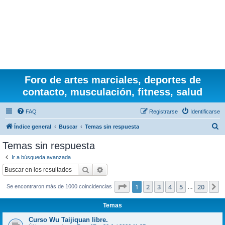
Foro de artes marciales, deportes de
contacto, musculación, fitness, salud
FAQ
Registrarse
Identificarse
B
Índice general
Buscar
Temas sin respuesta
u
Temas sin respuesta
s
Ir a búsqueda avanzada
c
Buscar
Búsqueda avanzada
a
Página
1
de
20
1
2
3
4
5
20
S
Se encontraron más de 1000 coincidencias
r
…
Temas
Curso Wu Taijiquan libre.