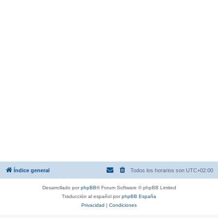
Índice general
Todos los horarios son
UTC+02:00
Desarrollado por
phpBB
® Forum Software © phpBB Limited
Traducción al español por
phpBB España
Privacidad
|
Condiciones