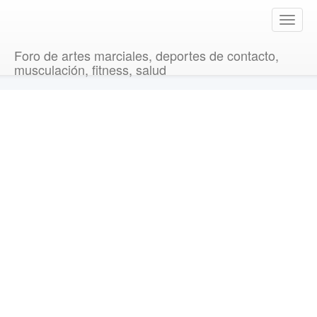
T
o
g
Foro de artes marciales, deportes de contacto,
g
musculación, fitness, salud
l
e
n
a
v
i
g
a
t
i
o
n