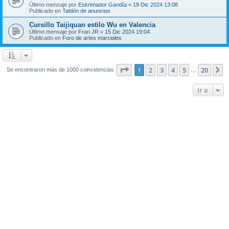
Último mensaje por
Eskrimador Gandía
«
19 Dic 2024 13:08
Publicado en
Tablón de anuncios
Cursillo Taijiquan estilo Wu en Valencia
Último mensaje por
Fran JR
«
15 Dic 2024 19:04
Publicado en
Foro de artes marciales
Página
1
de
20
1
2
3
4
5
20
S
Se encontraron más de 1000 coincidencias
…
Ir a