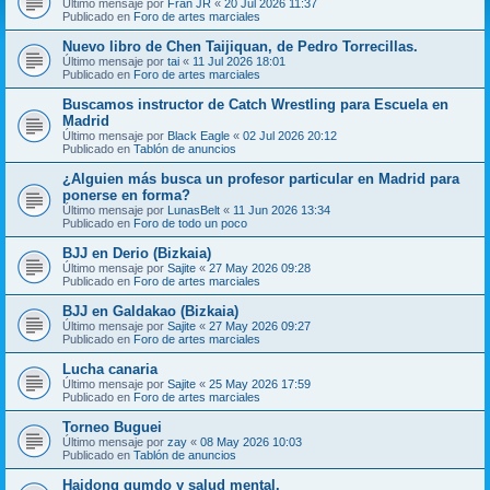
Último mensaje por
Fran JR
«
20 Jul 2026 11:37
Publicado en
Foro de artes marciales
Nuevo libro de Chen Taijiquan, de Pedro Torrecillas.
Último mensaje por
tai
«
11 Jul 2026 18:01
Publicado en
Foro de artes marciales
Buscamos instructor de Catch Wrestling para Escuela en
Madrid
Último mensaje por
Black Eagle
«
02 Jul 2026 20:12
Publicado en
Tablón de anuncios
¿Alguien más busca un profesor particular en Madrid para
ponerse en forma?
Último mensaje por
LunasBelt
«
11 Jun 2026 13:34
Publicado en
Foro de todo un poco
BJJ en Derio (Bizkaia)
Último mensaje por
Sajite
«
27 May 2026 09:28
Publicado en
Foro de artes marciales
BJJ en Galdakao (Bizkaia)
Último mensaje por
Sajite
«
27 May 2026 09:27
Publicado en
Foro de artes marciales
Lucha canaria
Último mensaje por
Sajite
«
25 May 2026 17:59
Publicado en
Foro de artes marciales
Torneo Buguei
Último mensaje por
zay
«
08 May 2026 10:03
Publicado en
Tablón de anuncios
Haidong gumdo y salud mental.