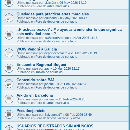
Último mensaje por
LluisXim
«
06 May 2026 14:19
Publicado en
Foro de artes marciales
Quedadas para practicar artes marciales
Último mensaje por
edubond
«
06 May 2026 00:47
Publicado en
Foro de deportes de contacto
¿Prácticas boxeo? ¿Me ayudas a entender lo que significa
esta actividad para tí?
Último mensaje por
IsaBoxeoAntropo
«
14 Abr 2026 11:16
Publicado en
Foro de deportes de contacto
WOW Vendrá a Galicia
Último mensaje por
deportecontacto
«
20 Mar 2026 11:19
Publicado en
Foro de deportes de contacto
Encuentro Regional Buguei
Último mensaje por
zay
«
10 Mar 2026 12:17
Publicado en
Tablón de anuncios
Contenido sobre BJJ
Último mensaje por
josem12
«
26 Feb 2026 06:34
Publicado en
Foro de deportes de contacto
Aikido en Barcelona
Último mensaje por
migumo
«
23 Feb 2026 08:23
Publicado en
Foro de artes marciales
Pseudoejercicio
Último mensaje por
Salvusmed7
«
06 Feb 2026 15:49
Publicado en
Foro de fitness, aerobic, y otros.
USUARIOS REGISTRADOS SIN ANUNCIOS
Último mensaje por
admin
«
22 Ene 2026 14:52