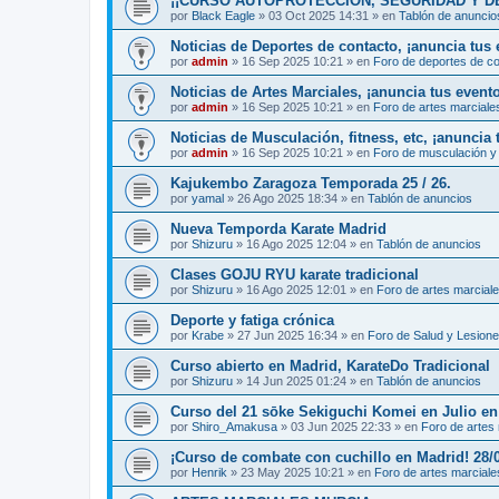
¡¡CURSO AUTOPROTECCIÓN, SEGURIDAD Y DEFENS
por
Black Eagle
»
03 Oct 2025 14:31
» en
Tablón de anuncio
Noticias de Deportes de contacto, ¡anuncia tus 
por
admin
»
16 Sep 2025 10:21
» en
Foro de deportes de c
Noticias de Artes Marciales, ¡anuncia tus event
por
admin
»
16 Sep 2025 10:21
» en
Foro de artes marciale
Noticias de Musculación, fitness, etc, ¡anuncia 
por
admin
»
16 Sep 2025 10:21
» en
Foro de musculación y 
Kajukembo Zaragoza Temporada 25 / 26.
por
yamal
»
26 Ago 2025 18:34
» en
Tablón de anuncios
Nueva Temporda Karate Madrid
por
Shizuru
»
16 Ago 2025 12:04
» en
Tablón de anuncios
Clases GOJU RYU karate tradicional
por
Shizuru
»
16 Ago 2025 12:01
» en
Foro de artes marcial
Deporte y fatiga crónica
por
Krabe
»
27 Jun 2025 16:34
» en
Foro de Salud y Lesion
Curso abierto en Madrid, KarateDo Tradicional
por
Shizuru
»
14 Jun 2025 01:24
» en
Tablón de anuncios
Curso del 21 sōke Sekiguchi Komei en Julio e
por
Shiro_Amakusa
»
03 Jun 2025 22:33
» en
Foro de artes
¡Curso de combate con cuchillo en Madrid! 28/
por
Henrik
»
23 May 2025 10:21
» en
Foro de artes marciale