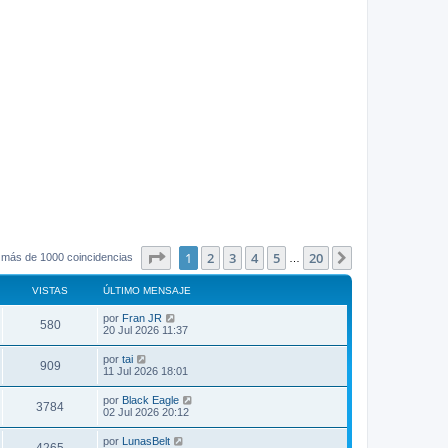
Página
1
de
20
1
2
3
4
5
20
Siguiente
 más de 1000 coincidencias
…
VISTAS
ÚLTIMO MENSAJE
por
Fran JR
580
20 Jul 2026 11:37
por
tai
909
11 Jul 2026 18:01
por
Black Eagle
3784
02 Jul 2026 20:12
por
LunasBelt