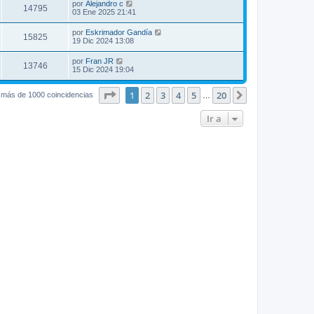
por
Alejandro c
14795
03 Ene 2025 21:41
por
Eskrimador Gandía
15825
19 Dic 2024 13:08
por
Fran JR
13746
15 Dic 2024 19:04
Página
1
de
20
1
2
3
4
5
20
Siguiente
 más de 1000 coincidencias
…
Ir a