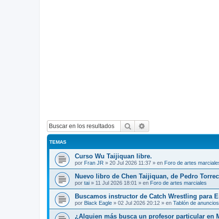
Buscar
Búsqueda avanzada
TEMAS
Curso Wu Taijiquan libre.
por
Fran JR
»
20 Jul 2026 11:37
» en
Foro de artes marciale
Nuevo libro de Chen Taijiquan, de Pedro Torreci
por
tai
»
11 Jul 2026 18:01
» en
Foro de artes marciales
Buscamos instructor de Catch Wrestling para 
por
Black Eagle
»
02 Jul 2026 20:12
» en
Tablón de anuncios
¿Alguien más busca un profesor particular en 