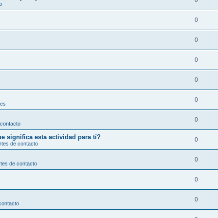
0
o
0
0
0
0
0
les
0
 contacto
significa esta actividad para tí?
0
rtes de contacto
0
tes de contacto
0
0
contacto