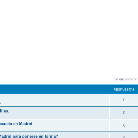
Se encontraron
RESPUESTAS
0
s
llas.
0
Escuela en Madrid
0
Madrid para ponerse en forma?