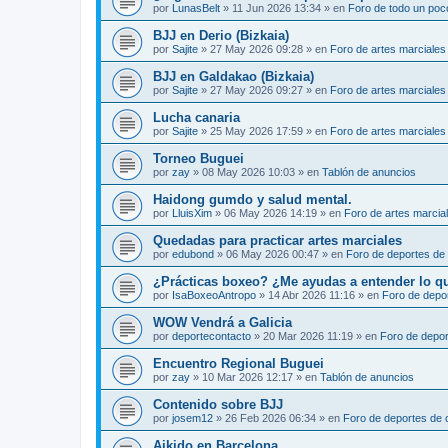
por
LunasBelt
»
11 Jun 2026 13:34
» en
Foro de todo un poc
BJJ en Derio (Bizkaia)
por
Sajite
»
27 May 2026 09:28
» en
Foro de artes marciales
BJJ en Galdakao (Bizkaia)
por
Sajite
»
27 May 2026 09:27
» en
Foro de artes marciales
Lucha canaria
por
Sajite
»
25 May 2026 17:59
» en
Foro de artes marciales
Torneo Buguei
por
zay
»
08 May 2026 10:03
» en
Tablón de anuncios
Haidong gumdo y salud mental.
por
LluisXim
»
06 May 2026 14:19
» en
Foro de artes marcia
Quedadas para practicar artes marciales
por
edubond
»
06 May 2026 00:47
» en
Foro de deportes de
¿Prácticas boxeo? ¿Me ayudas a entender lo que 
por
IsaBoxeoAntropo
»
14 Abr 2026 11:16
» en
Foro de depo
WOW Vendrá a Galicia
por
deportecontacto
»
20 Mar 2026 11:19
» en
Foro de depor
Encuentro Regional Buguei
por
zay
»
10 Mar 2026 12:17
» en
Tablón de anuncios
Contenido sobre BJJ
por
josem12
»
26 Feb 2026 06:34
» en
Foro de deportes de 
Aikido en Barcelona