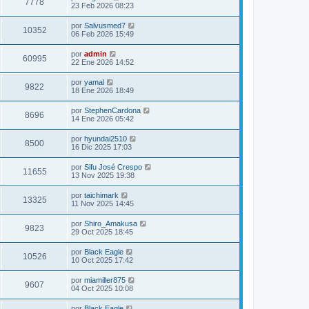
7778
23 Feb 2026 08:23
por
Salvusmed7
10352
06 Feb 2026 15:49
por
admin
60995
22 Ene 2026 14:52
por
yamal
9822
18 Ene 2026 18:49
por
StephenCardona
8696
14 Ene 2026 05:42
por
hyundai2510
8500
16 Dic 2025 17:03
por
Sifu José Crespo
11655
13 Nov 2025 19:38
por
taichimark
13325
11 Nov 2025 14:45
por
Shiro_Amakusa
9823
29 Oct 2025 18:45
por
Black Eagle
10526
10 Oct 2025 17:42
por
miamiller875
9607
04 Oct 2025 10:08
por
Black Eagle