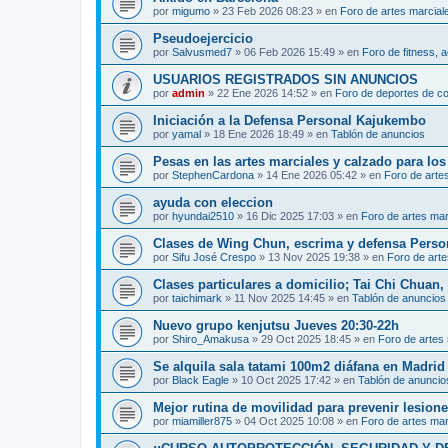
por
migumo
»
23 Feb 2026 08:23
» en
Foro de artes marcial
Pseudoejercicio
por
Salvusmed7
»
06 Feb 2026 15:49
» en
Foro de fitness, a
USUARIOS REGISTRADOS SIN ANUNCIOS
por
admin
»
22 Ene 2026 14:52
» en
Foro de deportes de c
Iniciación a la Defensa Personal Kajukembo
por
yamal
»
18 Ene 2026 18:49
» en
Tablón de anuncios
Pesas en las artes marciales y calzado para lo
por
StephenCardona
»
14 Ene 2026 05:42
» en
Foro de arte
ayuda con eleccion
por
hyundai2510
»
16 Dic 2025 17:03
» en
Foro de artes mar
Clases de Wing Chun, escrima y defensa Perso
por
Sifu José Crespo
»
13 Nov 2025 19:38
» en
Foro de arte
Clases particulares a domicilio; Tai Chi Chuan
por
taichimark
»
11 Nov 2025 14:45
» en
Tablón de anuncios
Nuevo grupo kenjutsu Jueves 20:30-22h
por
Shiro_Amakusa
»
29 Oct 2025 18:45
» en
Foro de artes
Se alquila sala tatami 100m2 diáfana en Madrid 
por
Black Eagle
»
10 Oct 2025 17:42
» en
Tablón de anuncio
Mejor rutina de movilidad para prevenir lesion
por
miamiller875
»
04 Oct 2025 10:08
» en
Foro de artes mar