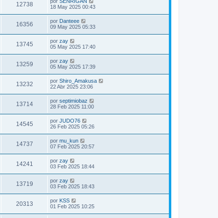
por
SENRIGAN
12738
18 May 2025 00:43
por
Danteee
16356
09 May 2025 05:33
por
zay
13745
05 May 2025 17:40
por
zay
13259
05 May 2025 17:39
por
Shiro_Amakusa
13232
22 Abr 2025 23:06
por
septimiobaz
13714
28 Feb 2025 11:00
por
JUDO76
14545
26 Feb 2025 05:26
por
mu_kun
14737
07 Feb 2025 20:57
por
zay
14241
03 Feb 2025 18:44
por
zay
13719
03 Feb 2025 18:43
por
KSS
20313
01 Feb 2025 10:25