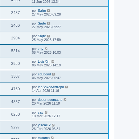
4265
11 Jun 2026 13:34
por
Sajite
2487
27 May 2026 09:28
por
Sajite
2466
27 May 2026 09:27
por
Sajite
2904
25 May 2026 17:59
por
zay
5314
08 May 2026 10:03
por
LluisXim
2950
06 May 2026 14:19
por
edubond
3307
06 May 2026 00:47
por
IsaBoxeoAntropo
4759
14 Abr 2026 11:16
por
deportecontacto
4837
20 Mar 2026 11:19
por
zay
6250
10 Mar 2026 12:17
por
josem12
9297
26 Feb 2026 06:34
por
migumo