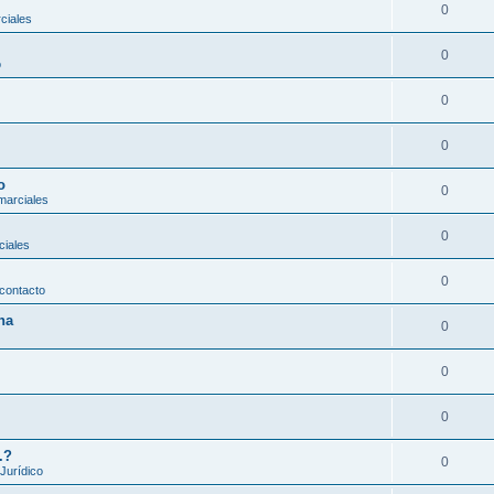
0
ciales
0
o
0
0
o
0
marciales
0
ciales
0
contacto
na
0
0
0
.?
0
 Jurídico