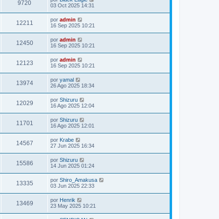
9720
03 Oct 2025 14:31
por
admin
12211
16 Sep 2025 10:21
por
admin
12450
16 Sep 2025 10:21
por
admin
12123
16 Sep 2025 10:21
por
yamal
13974
26 Ago 2025 18:34
por
Shizuru
12029
16 Ago 2025 12:04
por
Shizuru
11701
16 Ago 2025 12:01
por
Krabe
14567
27 Jun 2025 16:34
por
Shizuru
15586
14 Jun 2025 01:24
por
Shiro_Amakusa
13335
03 Jun 2025 22:33
por
Henrik
13469
23 May 2025 10:21