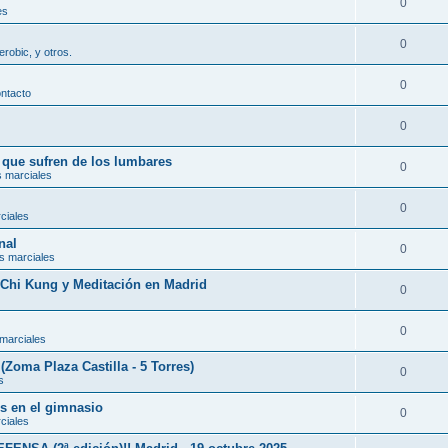
0
es
0
erobic, y otros.
0
ontacto
0
s que sufren de los lumbares
0
s marciales
0
ciales
nal
0
s marciales
, Chi Kung y Meditación en Madrid
0
0
 marciales
(Zoma Plaza Castilla - 5 Torres)
0
s
es en el gimnasio
0
ciales