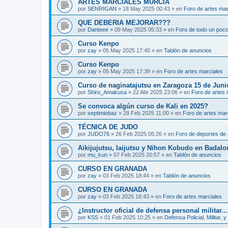
ARTES MARCIALES MURCIA
por
SENRIGAN
»
18 May 2025 00:43
» en
Foro de artes mar
QUE DEBERIA MEJORAR???
por
Danteee
»
09 May 2025 05:33
» en
Foro de todo un poc
Curso Kenpo
por
zay
»
05 May 2025 17:40
» en
Tablón de anuncios
Curso Kenpo
por
zay
»
05 May 2025 17:39
» en
Foro de artes marciales
Curso de naginatajutsu en Zaragoza 15 de Juni
por
Shiro_Amakusa
»
22 Abr 2025 23:06
» en
Foro de artes 
Se convoca algún curso de Kali en 2025?
por
septimiobaz
»
28 Feb 2025 11:00
» en
Foro de artes mar
TÉCNICA DE JUDO
por
JUDO76
»
26 Feb 2025 05:26
» en
Foro de deportes de 
Aikijujutsu, Iaijutsu y Nihon Kobudo en Badalo
por
mu_kun
»
07 Feb 2025 20:57
» en
Tablón de anuncios
CURSO EN GRANADA
por
zay
»
03 Feb 2025 18:44
» en
Tablón de anuncios
CURSO EN GRANADA
por
zay
»
03 Feb 2025 18:43
» en
Foro de artes marciales
¿Instructor oficial de defensa personal militar...
por
KSS
»
01 Feb 2025 10:25
» en
Defensa Policial, Militar, y