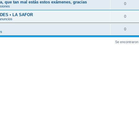
a, que tan mal estás estos exámenes, gracias
0
esiones
DES • LA SAFOR
0
anuncios
0
es
Se encontraron