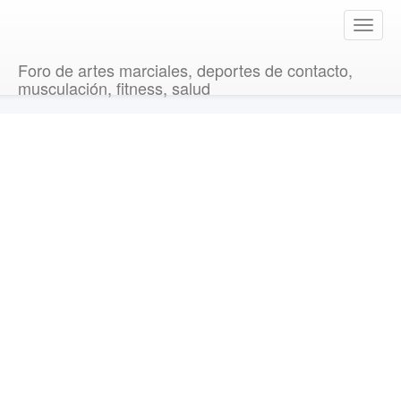
T
o
g
Foro de artes marciales, deportes de contacto,
g
musculación, fitness, salud
l
e
n
a
v
i
g
a
t
i
o
n