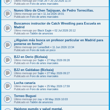
Último mensaje por
Fran JR
«
20 Jul 2026 11:37
Publicado en
Foro de artes marciales
Nuevo libro de Chen Taijiquan, de Pedro Torrecillas.
Último mensaje por
tai
«
11 Jul 2026 18:01
Publicado en
Foro de artes marciales
Buscamos instructor de Catch Wrestling para Escuela en
Madrid
Último mensaje por
Black Eagle
«
02 Jul 2026 20:12
Publicado en
Tablón de anuncios
¿Alguien más busca un profesor particular en Madrid para
ponerse en forma?
Último mensaje por
LunasBelt
«
11 Jun 2026 13:34
Publicado en
Foro de todo un poco
BJJ en Derio (Bizkaia)
Último mensaje por
Sajite
«
27 May 2026 09:28
Publicado en
Foro de artes marciales
BJJ en Galdakao (Bizkaia)
Último mensaje por
Sajite
«
27 May 2026 09:27
Publicado en
Foro de artes marciales
Lucha canaria
Último mensaje por
Sajite
«
25 May 2026 17:59
Publicado en
Foro de artes marciales
Torneo Buguei
Último mensaje por
zay
«
08 May 2026 10:03
Publicado en
Tablón de anuncios
Haidong gumdo y salud mental.