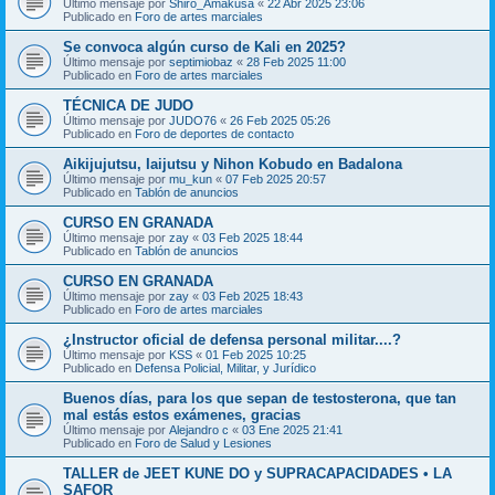
Último mensaje por
Shiro_Amakusa
«
22 Abr 2025 23:06
Publicado en
Foro de artes marciales
Se convoca algún curso de Kali en 2025?
Último mensaje por
septimiobaz
«
28 Feb 2025 11:00
Publicado en
Foro de artes marciales
TÉCNICA DE JUDO
Último mensaje por
JUDO76
«
26 Feb 2025 05:26
Publicado en
Foro de deportes de contacto
Aikijujutsu, Iaijutsu y Nihon Kobudo en Badalona
Último mensaje por
mu_kun
«
07 Feb 2025 20:57
Publicado en
Tablón de anuncios
CURSO EN GRANADA
Último mensaje por
zay
«
03 Feb 2025 18:44
Publicado en
Tablón de anuncios
CURSO EN GRANADA
Último mensaje por
zay
«
03 Feb 2025 18:43
Publicado en
Foro de artes marciales
¿Instructor oficial de defensa personal militar....?
Último mensaje por
KSS
«
01 Feb 2025 10:25
Publicado en
Defensa Policial, Militar, y Jurídico
Buenos días, para los que sepan de testosterona, que tan
mal estás estos exámenes, gracias
Último mensaje por
Alejandro c
«
03 Ene 2025 21:41
Publicado en
Foro de Salud y Lesiones
TALLER de JEET KUNE DO y SUPRACAPACIDADES • LA
SAFOR