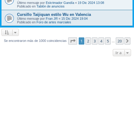
Último mensaje por
Eskrimador Gandía
«
19 Dic 2024 13:08
Publicado en
Tablón de anuncios
Cursillo Taijiquan estilo Wu en Valencia
Último mensaje por
Fran JR
«
15 Dic 2024 19:04
Publicado en
Foro de artes marciales
Página
1
de
20
1
2
3
4
5
20
S
Se encontraron más de 1000 coincidencias
…
Ir a