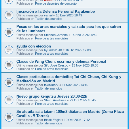
Publicado en
Foro de deportes de contacto
Iniciación a la Defensa Personal Kajukembo
Último mensaje por
yamal
«
18 Ene 2026 18:49
Publicado en
Tablón de anuncios
Pesas en las artes marciales y calzado para los que sufren
de los lumbares
Último mensaje por
StephenCardona
«
14 Ene 2026 05:42
Publicado en
Foro de artes marciales
ayuda con eleccion
Último mensaje por
hyundai2510
«
16 Dic 2025 17:03
Publicado en
Foro de artes marciales
Clases de Wing Chun, escrima y defensa Personal
Último mensaje por
Sifu José Crespo
«
13 Nov 2025 19:38
Publicado en
Foro de artes marciales
Clases particulares a domicilio; Tai Chi Chuan, Chi Kung y
Meditación en Madrid
Último mensaje por
taichimark
«
11 Nov 2025 14:45
Publicado en
Tablón de anuncios
Nuevo grupo kenjutsu Jueves 20:30-22h
Último mensaje por
Shiro_Amakusa
«
29 Oct 2025 18:45
Publicado en
Foro de artes marciales
Se alquila sala tatami 100m2 diáfana en Madrid (Zoma Plaza
Castilla - 5 Torres)
Último mensaje por
Black Eagle
«
10 Oct 2025 17:42
Publicado en
Tablón de anuncios