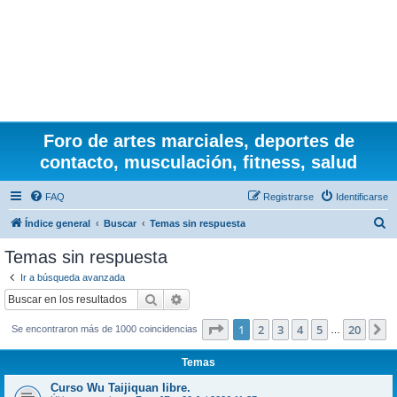
Foro de artes marciales, deportes de
contacto, musculación, fitness, salud
FAQ
Registrarse
Identificarse
B
Índice general
Buscar
Temas sin respuesta
u
Temas sin respuesta
s
Ir a búsqueda avanzada
c
Buscar
Búsqueda avanzada
a
Página
1
de
20
1
2
3
4
5
20
S
Se encontraron más de 1000 coincidencias
r
…
Temas
Curso Wu Taijiquan libre.