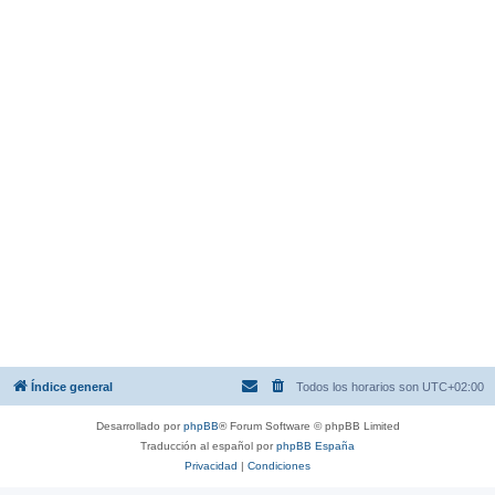
Índice general
Todos los horarios son
UTC+02:00
Desarrollado por
phpBB
® Forum Software © phpBB Limited
Traducción al español por
phpBB España
Privacidad
|
Condiciones