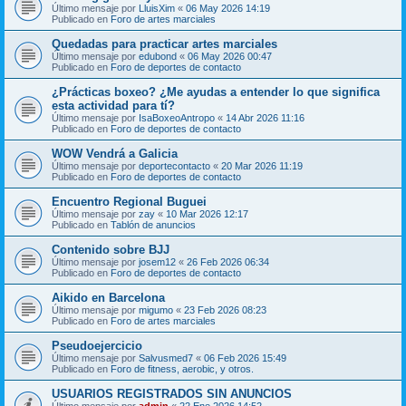
Último mensaje por
LluisXim
«
06 May 2026 14:19
Publicado en
Foro de artes marciales
Quedadas para practicar artes marciales
Último mensaje por
edubond
«
06 May 2026 00:47
Publicado en
Foro de deportes de contacto
¿Prácticas boxeo? ¿Me ayudas a entender lo que significa
esta actividad para tí?
Último mensaje por
IsaBoxeoAntropo
«
14 Abr 2026 11:16
Publicado en
Foro de deportes de contacto
WOW Vendrá a Galicia
Último mensaje por
deportecontacto
«
20 Mar 2026 11:19
Publicado en
Foro de deportes de contacto
Encuentro Regional Buguei
Último mensaje por
zay
«
10 Mar 2026 12:17
Publicado en
Tablón de anuncios
Contenido sobre BJJ
Último mensaje por
josem12
«
26 Feb 2026 06:34
Publicado en
Foro de deportes de contacto
Aikido en Barcelona
Último mensaje por
migumo
«
23 Feb 2026 08:23
Publicado en
Foro de artes marciales
Pseudoejercicio
Último mensaje por
Salvusmed7
«
06 Feb 2026 15:49
Publicado en
Foro de fitness, aerobic, y otros.
USUARIOS REGISTRADOS SIN ANUNCIOS
Último mensaje por
admin
«
22 Ene 2026 14:52