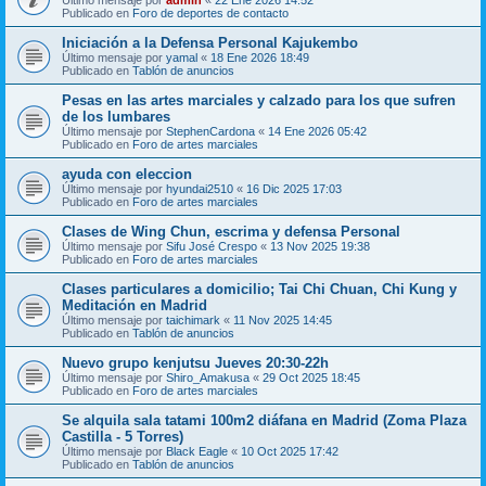
Publicado en
Foro de deportes de contacto
Iniciación a la Defensa Personal Kajukembo
Último mensaje por
yamal
«
18 Ene 2026 18:49
Publicado en
Tablón de anuncios
Pesas en las artes marciales y calzado para los que sufren
de los lumbares
Último mensaje por
StephenCardona
«
14 Ene 2026 05:42
Publicado en
Foro de artes marciales
ayuda con eleccion
Último mensaje por
hyundai2510
«
16 Dic 2025 17:03
Publicado en
Foro de artes marciales
Clases de Wing Chun, escrima y defensa Personal
Último mensaje por
Sifu José Crespo
«
13 Nov 2025 19:38
Publicado en
Foro de artes marciales
Clases particulares a domicilio; Tai Chi Chuan, Chi Kung y
Meditación en Madrid
Último mensaje por
taichimark
«
11 Nov 2025 14:45
Publicado en
Tablón de anuncios
Nuevo grupo kenjutsu Jueves 20:30-22h
Último mensaje por
Shiro_Amakusa
«
29 Oct 2025 18:45
Publicado en
Foro de artes marciales
Se alquila sala tatami 100m2 diáfana en Madrid (Zoma Plaza
Castilla - 5 Torres)
Último mensaje por
Black Eagle
«
10 Oct 2025 17:42
Publicado en
Tablón de anuncios