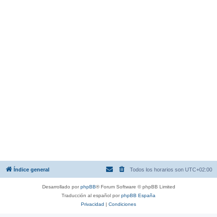
Índice general
Todos los horarios son
UTC+02:00
Desarrollado por
phpBB
® Forum Software © phpBB Limited
Traducción al español por
phpBB España
Privacidad
|
Condiciones