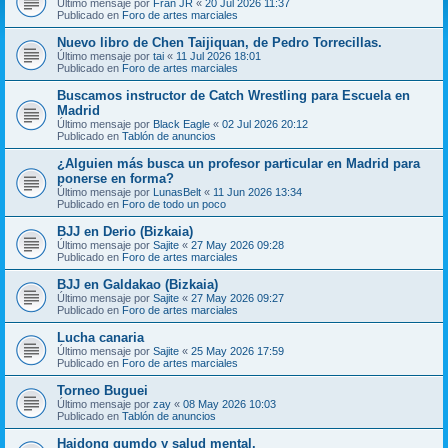
Último mensaje por
Fran JR
«
20 Jul 2026 11:37
Publicado en
Foro de artes marciales
Nuevo libro de Chen Taijiquan, de Pedro Torrecillas.
Último mensaje por
tai
«
11 Jul 2026 18:01
Publicado en
Foro de artes marciales
Buscamos instructor de Catch Wrestling para Escuela en
Madrid
Último mensaje por
Black Eagle
«
02 Jul 2026 20:12
Publicado en
Tablón de anuncios
¿Alguien más busca un profesor particular en Madrid para
ponerse en forma?
Último mensaje por
LunasBelt
«
11 Jun 2026 13:34
Publicado en
Foro de todo un poco
BJJ en Derio (Bizkaia)
Último mensaje por
Sajite
«
27 May 2026 09:28
Publicado en
Foro de artes marciales
BJJ en Galdakao (Bizkaia)
Último mensaje por
Sajite
«
27 May 2026 09:27
Publicado en
Foro de artes marciales
Lucha canaria
Último mensaje por
Sajite
«
25 May 2026 17:59
Publicado en
Foro de artes marciales
Torneo Buguei
Último mensaje por
zay
«
08 May 2026 10:03
Publicado en
Tablón de anuncios
Haidong gumdo y salud mental.