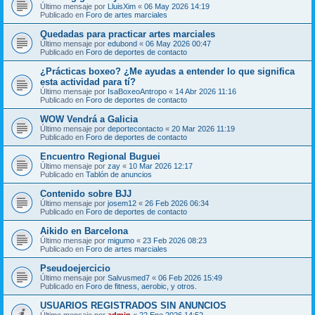
Último mensaje por
LluisXim
«
06 May 2026 14:19
Publicado en
Foro de artes marciales
Quedadas para practicar artes marciales
Último mensaje por
edubond
«
06 May 2026 00:47
Publicado en
Foro de deportes de contacto
¿Prácticas boxeo? ¿Me ayudas a entender lo que significa
esta actividad para tí?
Último mensaje por
IsaBoxeoAntropo
«
14 Abr 2026 11:16
Publicado en
Foro de deportes de contacto
WOW Vendrá a Galicia
Último mensaje por
deportecontacto
«
20 Mar 2026 11:19
Publicado en
Foro de deportes de contacto
Encuentro Regional Buguei
Último mensaje por
zay
«
10 Mar 2026 12:17
Publicado en
Tablón de anuncios
Contenido sobre BJJ
Último mensaje por
josem12
«
26 Feb 2026 06:34
Publicado en
Foro de deportes de contacto
Aikido en Barcelona
Último mensaje por
migumo
«
23 Feb 2026 08:23
Publicado en
Foro de artes marciales
Pseudoejercicio
Último mensaje por
Salvusmed7
«
06 Feb 2026 15:49
Publicado en
Foro de fitness, aerobic, y otros.
USUARIOS REGISTRADOS SIN ANUNCIOS
Último mensaje por
admin
«
22 Ene 2026 14:52