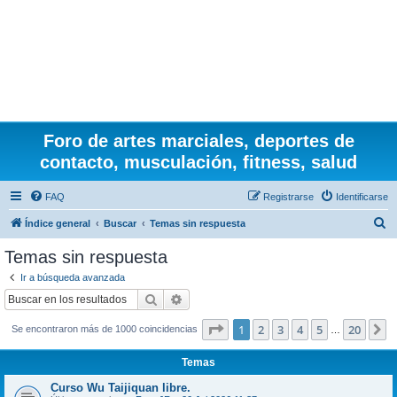
Foro de artes marciales, deportes de
contacto, musculación, fitness, salud
FAQ
Registrarse
Identificarse
B
Índice general
Buscar
Temas sin respuesta
u
Temas sin respuesta
s
Ir a búsqueda avanzada
c
Buscar
Búsqueda avanzada
a
Página
1
de
20
1
2
3
4
5
20
S
Se encontraron más de 1000 coincidencias
r
…
Temas
Curso Wu Taijiquan libre.