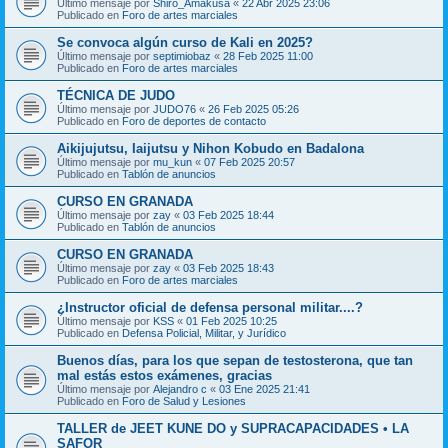
Último mensaje por
Shiro_Amakusa
«
22 Abr 2025 23:06
Publicado en
Foro de artes marciales
Se convoca algún curso de Kali en 2025?
Último mensaje por
septimiobaz
«
28 Feb 2025 11:00
Publicado en
Foro de artes marciales
TÉCNICA DE JUDO
Último mensaje por
JUDO76
«
26 Feb 2025 05:26
Publicado en
Foro de deportes de contacto
Aikijujutsu, Iaijutsu y Nihon Kobudo en Badalona
Último mensaje por
mu_kun
«
07 Feb 2025 20:57
Publicado en
Tablón de anuncios
CURSO EN GRANADA
Último mensaje por
zay
«
03 Feb 2025 18:44
Publicado en
Tablón de anuncios
CURSO EN GRANADA
Último mensaje por
zay
«
03 Feb 2025 18:43
Publicado en
Foro de artes marciales
¿Instructor oficial de defensa personal militar....?
Último mensaje por
KSS
«
01 Feb 2025 10:25
Publicado en
Defensa Policial, Militar, y Jurídico
Buenos días, para los que sepan de testosterona, que tan
mal estás estos exámenes, gracias
Último mensaje por
Alejandro c
«
03 Ene 2025 21:41
Publicado en
Foro de Salud y Lesiones
TALLER de JEET KUNE DO y SUPRACAPACIDADES • LA
SAFOR