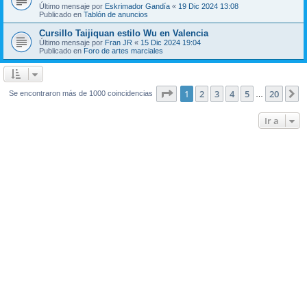
Último mensaje por
Eskrimador Gandía
«
19 Dic 2024 13:08
Publicado en
Tablón de anuncios
Cursillo Taijiquan estilo Wu en Valencia
Último mensaje por
Fran JR
«
15 Dic 2024 19:04
Publicado en
Foro de artes marciales
Página
1
de
20
1
2
3
4
5
20
S
Se encontraron más de 1000 coincidencias
…
Ir a