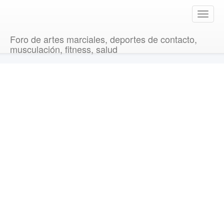
T
o
g
Foro de artes marciales, deportes de contacto,
g
musculación, fitness, salud
l
e
n
a
v
i
g
a
t
i
o
n