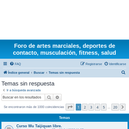
Foro de artes marciales, deportes de
contacto, musculación, fitness, salud
FAQ
Registrarse
Identificarse
B
Índice general
Buscar
Temas sin respuesta
u
Temas sin respuesta
s
Ir a búsqueda avanzada
c
Buscar
Búsqueda avanzada
a
Página
1
de
20
1
2
3
4
5
20
S
Se encontraron más de 1000 coincidencias
r
…
Temas
Curso Wu Taijiquan libre.