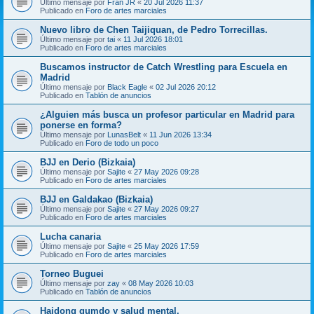
Último mensaje por
Fran JR
«
20 Jul 2026 11:37
Publicado en
Foro de artes marciales
Nuevo libro de Chen Taijiquan, de Pedro Torrecillas.
Último mensaje por
tai
«
11 Jul 2026 18:01
Publicado en
Foro de artes marciales
Buscamos instructor de Catch Wrestling para Escuela en
Madrid
Último mensaje por
Black Eagle
«
02 Jul 2026 20:12
Publicado en
Tablón de anuncios
¿Alguien más busca un profesor particular en Madrid para
ponerse en forma?
Último mensaje por
LunasBelt
«
11 Jun 2026 13:34
Publicado en
Foro de todo un poco
BJJ en Derio (Bizkaia)
Último mensaje por
Sajite
«
27 May 2026 09:28
Publicado en
Foro de artes marciales
BJJ en Galdakao (Bizkaia)
Último mensaje por
Sajite
«
27 May 2026 09:27
Publicado en
Foro de artes marciales
Lucha canaria
Último mensaje por
Sajite
«
25 May 2026 17:59
Publicado en
Foro de artes marciales
Torneo Buguei
Último mensaje por
zay
«
08 May 2026 10:03
Publicado en
Tablón de anuncios
Haidong gumdo y salud mental.