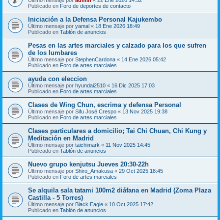
Publicado en
Foro de deportes de contacto
Iniciación a la Defensa Personal Kajukembo
Último mensaje por
yamal
«
18 Ene 2026 18:49
Publicado en
Tablón de anuncios
Pesas en las artes marciales y calzado para los que sufren
de los lumbares
Último mensaje por
StephenCardona
«
14 Ene 2026 05:42
Publicado en
Foro de artes marciales
ayuda con eleccion
Último mensaje por
hyundai2510
«
16 Dic 2025 17:03
Publicado en
Foro de artes marciales
Clases de Wing Chun, escrima y defensa Personal
Último mensaje por
Sifu José Crespo
«
13 Nov 2025 19:38
Publicado en
Foro de artes marciales
Clases particulares a domicilio; Tai Chi Chuan, Chi Kung y
Meditación en Madrid
Último mensaje por
taichimark
«
11 Nov 2025 14:45
Publicado en
Tablón de anuncios
Nuevo grupo kenjutsu Jueves 20:30-22h
Último mensaje por
Shiro_Amakusa
«
29 Oct 2025 18:45
Publicado en
Foro de artes marciales
Se alquila sala tatami 100m2 diáfana en Madrid (Zoma Plaza
Castilla - 5 Torres)
Último mensaje por
Black Eagle
«
10 Oct 2025 17:42
Publicado en
Tablón de anuncios