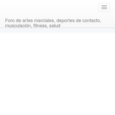
T
o
g
Foro de artes marciales, deportes de contacto,
g
musculación, fitness, salud
l
e
n
a
v
i
g
a
t
i
o
n