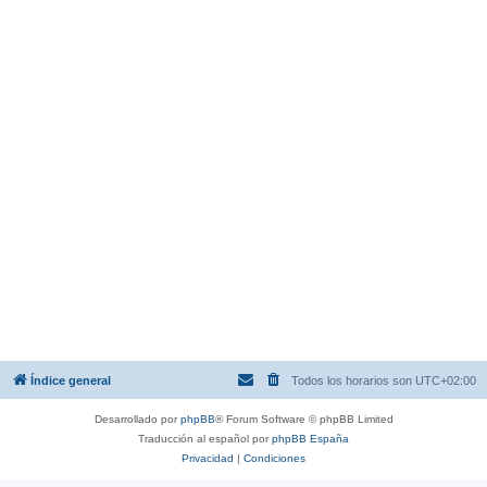
Índice general
Todos los horarios son
UTC+02:00
Desarrollado por
phpBB
® Forum Software © phpBB Limited
Traducción al español por
phpBB España
Privacidad
|
Condiciones