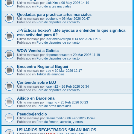
Último mensaje por
LluisXim
«
06 May 2026 14:19
Publicado en
Foro de artes marciales
Quedadas para practicar artes marciales
Último mensaje por
edubond
«
06 May 2026 00:47
Publicado en
Foro de deportes de contacto
¿Prácticas boxeo? ¿Me ayudas a entender lo que significa
esta actividad para tí?
Último mensaje por
IsaBoxeoAntropo
«
14 Abr 2026 11:16
Publicado en
Foro de deportes de contacto
WOW Vendrá a Galicia
Último mensaje por
deportecontacto
«
20 Mar 2026 11:19
Publicado en
Foro de deportes de contacto
Encuentro Regional Buguei
Último mensaje por
zay
«
10 Mar 2026 12:17
Publicado en
Tablón de anuncios
Contenido sobre BJJ
Último mensaje por
josem12
«
26 Feb 2026 06:34
Publicado en
Foro de deportes de contacto
Aikido en Barcelona
Último mensaje por
migumo
«
23 Feb 2026 08:23
Publicado en
Foro de artes marciales
Pseudoejercicio
Último mensaje por
Salvusmed7
«
06 Feb 2026 15:49
Publicado en
Foro de fitness, aerobic, y otros.
USUARIOS REGISTRADOS SIN ANUNCIOS
Último mensaje por
admin
«
22 Ene 2026 14:52