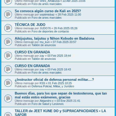
Último mensaje por
Shiro_Amakusa
«
22 Abr 2025 23:06
Publicado en
Foro de artes marciales
Se convoca algún curso de Kali en 2025?
Último mensaje por
septimiobaz
«
28 Feb 2025 11:00
Publicado en
Foro de artes marciales
TÉCNICA DE JUDO
Último mensaje por
JUDO76
«
26 Feb 2025 05:26
Publicado en
Foro de deportes de contacto
Aikijujutsu, Iaijutsu y Nihon Kobudo en Badalona
Último mensaje por
mu_kun
«
07 Feb 2025 20:57
Publicado en
Tablón de anuncios
CURSO EN GRANADA
Último mensaje por
zay
«
03 Feb 2025 18:44
Publicado en
Tablón de anuncios
CURSO EN GRANADA
Último mensaje por
zay
«
03 Feb 2025 18:43
Publicado en
Foro de artes marciales
¿Instructor oficial de defensa personal militar....?
Último mensaje por
KSS
«
01 Feb 2025 10:25
Publicado en
Defensa Policial, Militar, y Jurídico
Buenos días, para los que sepan de testosterona, que tan
mal estás estos exámenes, gracias
Último mensaje por
Alejandro c
«
03 Ene 2025 21:41
Publicado en
Foro de Salud y Lesiones
TALLER de JEET KUNE DO y SUPRACAPACIDADES • LA
SAFOR