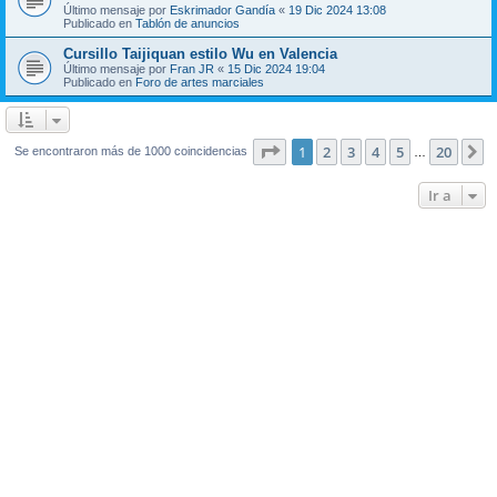
Último mensaje por
Eskrimador Gandía
«
19 Dic 2024 13:08
Publicado en
Tablón de anuncios
Cursillo Taijiquan estilo Wu en Valencia
Último mensaje por
Fran JR
«
15 Dic 2024 19:04
Publicado en
Foro de artes marciales
Página
1
de
20
1
2
3
4
5
20
S
Se encontraron más de 1000 coincidencias
…
Ir a