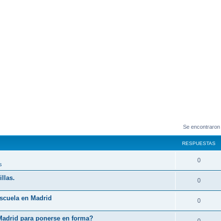
Se encontraron
RESPUESTAS
0
s
llas.
0
Escuela en Madrid
0
Madrid para ponerse en forma?