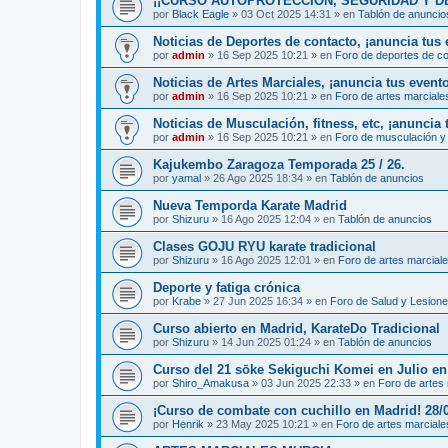
¡¡CURSO AUTOPROTECCIÓN, SEGURIDAD Y DEFENS
por
Black Eagle
»
03 Oct 2025 14:31
» en
Tablón de anuncio
Noticias de Deportes de contacto, ¡anuncia tus 
por
admin
»
16 Sep 2025 10:21
» en
Foro de deportes de c
Noticias de Artes Marciales, ¡anuncia tus event
por
admin
»
16 Sep 2025 10:21
» en
Foro de artes marciale
Noticias de Musculación, fitness, etc, ¡anuncia 
por
admin
»
16 Sep 2025 10:21
» en
Foro de musculación y 
Kajukembo Zaragoza Temporada 25 / 26.
por
yamal
»
26 Ago 2025 18:34
» en
Tablón de anuncios
Nueva Temporda Karate Madrid
por
Shizuru
»
16 Ago 2025 12:04
» en
Tablón de anuncios
Clases GOJU RYU karate tradicional
por
Shizuru
»
16 Ago 2025 12:01
» en
Foro de artes marcial
Deporte y fatiga crónica
por
Krabe
»
27 Jun 2025 16:34
» en
Foro de Salud y Lesion
Curso abierto en Madrid, KarateDo Tradicional
por
Shizuru
»
14 Jun 2025 01:24
» en
Tablón de anuncios
Curso del 21 sōke Sekiguchi Komei en Julio e
por
Shiro_Amakusa
»
03 Jun 2025 22:33
» en
Foro de artes
¡Curso de combate con cuchillo en Madrid! 28/
por
Henrik
»
23 May 2025 10:21
» en
Foro de artes marciale