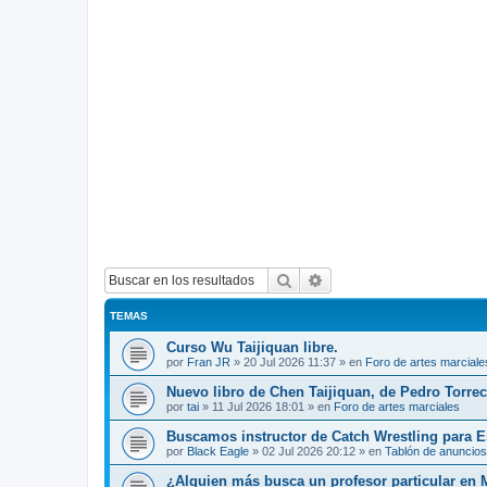
Buscar
Búsqueda avanzada
TEMAS
Curso Wu Taijiquan libre.
por
Fran JR
»
20 Jul 2026 11:37
» en
Foro de artes marciale
Nuevo libro de Chen Taijiquan, de Pedro Torreci
por
tai
»
11 Jul 2026 18:01
» en
Foro de artes marciales
Buscamos instructor de Catch Wrestling para 
por
Black Eagle
»
02 Jul 2026 20:12
» en
Tablón de anuncios
¿Alguien más busca un profesor particular en 