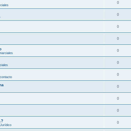
0
ciales
0
o
0
0
o
0
marciales
0
ciales
0
contacto
na
0
0
0
.?
0
 Jurídico