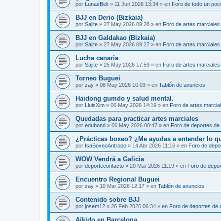
por
LunasBelt
»
11 Jun 2026 13:34
» en
Foro de todo un poc
BJJ en Derio (Bizkaia)
por
Sajite
»
27 May 2026 09:28
» en
Foro de artes marciales
BJJ en Galdakao (Bizkaia)
por
Sajite
»
27 May 2026 09:27
» en
Foro de artes marciales
Lucha canaria
por
Sajite
»
25 May 2026 17:59
» en
Foro de artes marciales
Torneo Buguei
por
zay
»
08 May 2026 10:03
» en
Tablón de anuncios
Haidong gumdo y salud mental.
por
LluisXim
»
06 May 2026 14:19
» en
Foro de artes marcia
Quedadas para practicar artes marciales
por
edubond
»
06 May 2026 00:47
» en
Foro de deportes de
¿Prácticas boxeo? ¿Me ayudas a entender lo que 
por
IsaBoxeoAntropo
»
14 Abr 2026 11:16
» en
Foro de depo
WOW Vendrá a Galicia
por
deportecontacto
»
20 Mar 2026 11:19
» en
Foro de depor
Encuentro Regional Buguei
por
zay
»
10 Mar 2026 12:17
» en
Tablón de anuncios
Contenido sobre BJJ
por
josem12
»
26 Feb 2026 06:34
» en
Foro de deportes de 
Aikido en Barcelona