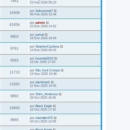
7841
23 Feb 2026 08:23
por
Salvusmed7
10408
06 Feb 2026 15:49
por
admin
61656
22 Ene 2026 14:52
por
yamal
9903
18 Ene 2026 18:49
por
StephenCardona
8761
14 Ene 2026 05:42
por
hyundai2510
8563
16 Dic 2025 17:03
por
Sifu José Crespo
11713
13 Nov 2025 19:38
por
taichimark
13392
11 Nov 2025 14:45
por
Shiro_Amakusa
9892
29 Oct 2025 18:45
por
Black Eagle
10600
10 Oct 2025 17:42
por
miamiller875
9665
04 Oct 2025 10:08
por
Black Eagle