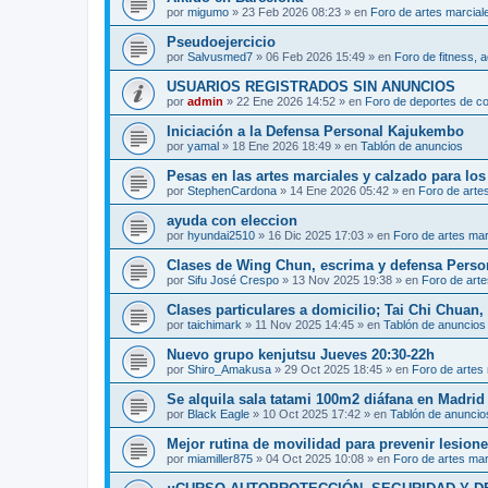
por
migumo
»
23 Feb 2026 08:23
» en
Foro de artes marcial
Pseudoejercicio
por
Salvusmed7
»
06 Feb 2026 15:49
» en
Foro de fitness, a
USUARIOS REGISTRADOS SIN ANUNCIOS
por
admin
»
22 Ene 2026 14:52
» en
Foro de deportes de c
Iniciación a la Defensa Personal Kajukembo
por
yamal
»
18 Ene 2026 18:49
» en
Tablón de anuncios
Pesas en las artes marciales y calzado para lo
por
StephenCardona
»
14 Ene 2026 05:42
» en
Foro de arte
ayuda con eleccion
por
hyundai2510
»
16 Dic 2025 17:03
» en
Foro de artes mar
Clases de Wing Chun, escrima y defensa Perso
por
Sifu José Crespo
»
13 Nov 2025 19:38
» en
Foro de arte
Clases particulares a domicilio; Tai Chi Chuan
por
taichimark
»
11 Nov 2025 14:45
» en
Tablón de anuncios
Nuevo grupo kenjutsu Jueves 20:30-22h
por
Shiro_Amakusa
»
29 Oct 2025 18:45
» en
Foro de artes
Se alquila sala tatami 100m2 diáfana en Madrid 
por
Black Eagle
»
10 Oct 2025 17:42
» en
Tablón de anuncio
Mejor rutina de movilidad para prevenir lesion
por
miamiller875
»
04 Oct 2025 10:08
» en
Foro de artes mar