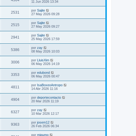
4364
11 Jun 2026 13:34
por
Sajite
2531
27 May 2026 09:28
por
Sajite
2515
27 May 2026 09:27
por
Sajite
2941
25 May 2026 17:59
por
zay
5386
08 May 2026 10:03
por
LluisXim
3006
06 May 2026 14:19
por
edubond
3353
06 May 2026 00:47
por
IsaBoxeoAntropo
4811
14 Abr 2026 11:16
por
deportecontacto
4904
20 Mar 2026 11:19
por
zay
6327
10 Mar 2026 12:17
por
josem12
9363
26 Feb 2026 06:34
por
migumo