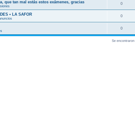
a, que tan mal estás estos exámenes, gracias
0
esiones
DES • LA SAFOR
0
anuncios
0
es
Se encontraron