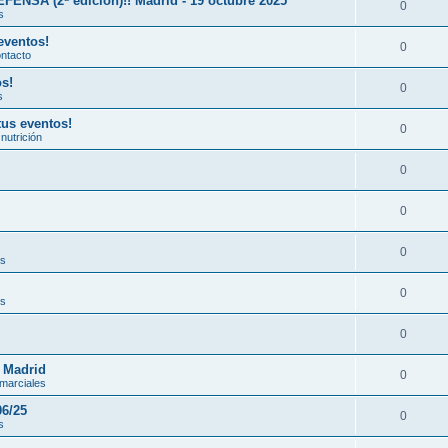
A (2ª edición)!! Madrid - 19 octubre 2025
0
s
eventos!
0
ontacto
os!
0
s
tus eventos!
0
nutrición
0
0
0
es
0
es
0
n Madrid
0
 marciales
06/25
0
s