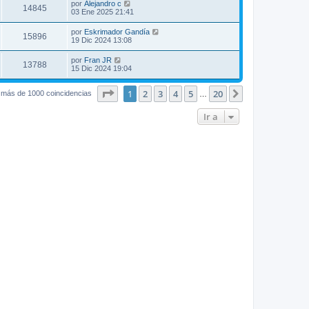
por
Alejandro c
14845
03 Ene 2025 21:41
por
Eskrimador Gandía
15896
19 Dic 2024 13:08
por
Fran JR
13788
15 Dic 2024 19:04
Página
1
de
20
1
2
3
4
5
20
Siguiente
 más de 1000 coincidencias
…
Ir a