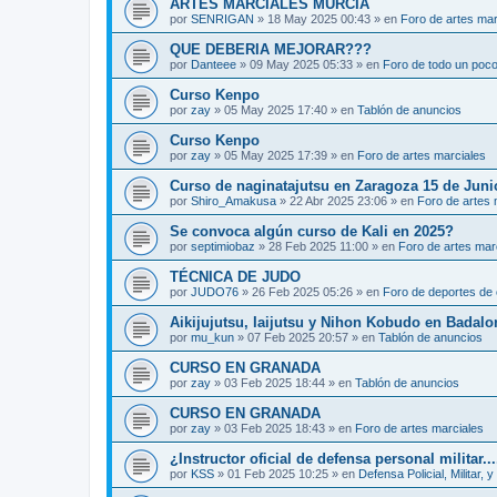
ARTES MARCIALES MURCIA
por
SENRIGAN
»
18 May 2025 00:43
» en
Foro de artes mar
QUE DEBERIA MEJORAR???
por
Danteee
»
09 May 2025 05:33
» en
Foro de todo un poc
Curso Kenpo
por
zay
»
05 May 2025 17:40
» en
Tablón de anuncios
Curso Kenpo
por
zay
»
05 May 2025 17:39
» en
Foro de artes marciales
Curso de naginatajutsu en Zaragoza 15 de Juni
por
Shiro_Amakusa
»
22 Abr 2025 23:06
» en
Foro de artes 
Se convoca algún curso de Kali en 2025?
por
septimiobaz
»
28 Feb 2025 11:00
» en
Foro de artes mar
TÉCNICA DE JUDO
por
JUDO76
»
26 Feb 2025 05:26
» en
Foro de deportes de 
Aikijujutsu, Iaijutsu y Nihon Kobudo en Badalo
por
mu_kun
»
07 Feb 2025 20:57
» en
Tablón de anuncios
CURSO EN GRANADA
por
zay
»
03 Feb 2025 18:44
» en
Tablón de anuncios
CURSO EN GRANADA
por
zay
»
03 Feb 2025 18:43
» en
Foro de artes marciales
¿Instructor oficial de defensa personal militar...
por
KSS
»
01 Feb 2025 10:25
» en
Defensa Policial, Militar, y