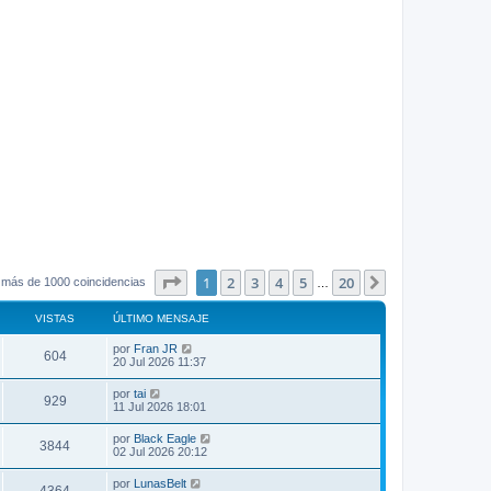
Página
1
de
20
1
2
3
4
5
20
Siguiente
 más de 1000 coincidencias
…
VISTAS
ÚLTIMO MENSAJE
por
Fran JR
604
20 Jul 2026 11:37
por
tai
929
11 Jul 2026 18:01
por
Black Eagle
3844
02 Jul 2026 20:12
por
LunasBelt