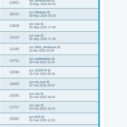
por
SENRIGAN
12801
18 May 2025 00:43
por
Danteee
16415
09 May 2025 05:33
por
zay
13808
05 May 2025 17:40
por
zay
13324
05 May 2025 17:39
por
Shiro_Amakusa
13295
22 Abr 2025 23:06
por
septimiobaz
13752
28 Feb 2025 11:00
por
JUDO76
14596
26 Feb 2025 05:26
por
mu_kun
14805
07 Feb 2025 20:57
por
zay
14295
03 Feb 2025 18:44
por
zay
13757
03 Feb 2025 18:43
por
KSS
20382
01 Feb 2025 10:25