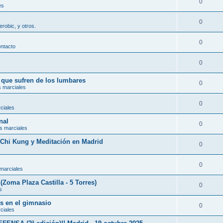
0
es
0
erobic, y otros.
0
ontacto
0
s que sufren de los lumbares
0
s marciales
0
ciales
nal
0
s marciales
, Chi Kung y Meditación en Madrid
0
0
 marciales
(Zoma Plaza Castilla - 5 Torres)
0
s
es en el gimnasio
0
ciales