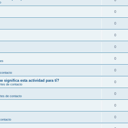
0
o
0
0
0
0
0
les
0
 contacto
significa esta actividad para tí?
0
rtes de contacto
0
tes de contacto
0
0
contacto