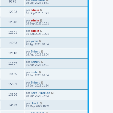
9775
03 Oct 2025 14:31
por
admin
12293
16 Sep 2025 10:21
por
admin
12540
16 Sep 2025 10:21
por
admin
12201
16 Sep 2025 10:21
por
yamal
14033
26 Ago 2025 18:34
por
Shizuru
12118
16 Ago 2025 12:04
por
Shizuru
11757
16 Ago 2025 12:01
por
Krabe
14630
27 Jun 2025 16:34
por
Shizuru
15659
14 Jun 2025 01:24
por
Shiro_Amakusa
13396
03 Jun 2025 22:33
por
Henrik
13546
23 May 2025 10:21