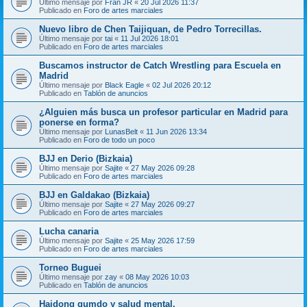
Último mensaje por
Fran JR
«
20 Jul 2026 11:37
Publicado en
Foro de artes marciales
Nuevo libro de Chen Taijiquan, de Pedro Torrecillas.
Último mensaje por
tai
«
11 Jul 2026 18:01
Publicado en
Foro de artes marciales
Buscamos instructor de Catch Wrestling para Escuela en
Madrid
Último mensaje por
Black Eagle
«
02 Jul 2026 20:12
Publicado en
Tablón de anuncios
¿Alguien más busca un profesor particular en Madrid para
ponerse en forma?
Último mensaje por
LunasBelt
«
11 Jun 2026 13:34
Publicado en
Foro de todo un poco
BJJ en Derio (Bizkaia)
Último mensaje por
Sajite
«
27 May 2026 09:28
Publicado en
Foro de artes marciales
BJJ en Galdakao (Bizkaia)
Último mensaje por
Sajite
«
27 May 2026 09:27
Publicado en
Foro de artes marciales
Lucha canaria
Último mensaje por
Sajite
«
25 May 2026 17:59
Publicado en
Foro de artes marciales
Torneo Buguei
Último mensaje por
zay
«
08 May 2026 10:03
Publicado en
Tablón de anuncios
Haidong gumdo y salud mental.