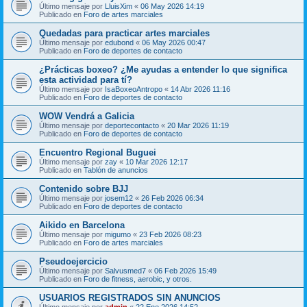
Último mensaje por
LluisXim
«
06 May 2026 14:19
Publicado en
Foro de artes marciales
Quedadas para practicar artes marciales
Último mensaje por
edubond
«
06 May 2026 00:47
Publicado en
Foro de deportes de contacto
¿Prácticas boxeo? ¿Me ayudas a entender lo que significa
esta actividad para tí?
Último mensaje por
IsaBoxeoAntropo
«
14 Abr 2026 11:16
Publicado en
Foro de deportes de contacto
WOW Vendrá a Galicia
Último mensaje por
deportecontacto
«
20 Mar 2026 11:19
Publicado en
Foro de deportes de contacto
Encuentro Regional Buguei
Último mensaje por
zay
«
10 Mar 2026 12:17
Publicado en
Tablón de anuncios
Contenido sobre BJJ
Último mensaje por
josem12
«
26 Feb 2026 06:34
Publicado en
Foro de deportes de contacto
Aikido en Barcelona
Último mensaje por
migumo
«
23 Feb 2026 08:23
Publicado en
Foro de artes marciales
Pseudoejercicio
Último mensaje por
Salvusmed7
«
06 Feb 2026 15:49
Publicado en
Foro de fitness, aerobic, y otros.
USUARIOS REGISTRADOS SIN ANUNCIOS
Último mensaje por
admin
«
22 Ene 2026 14:52