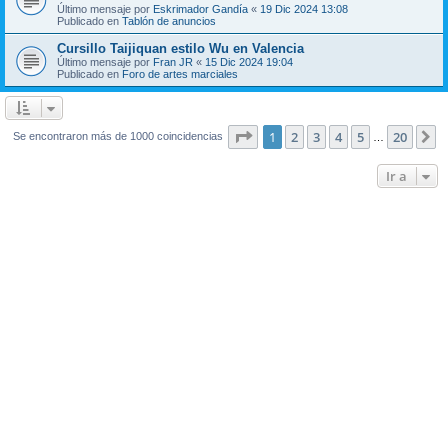
Último mensaje por
Eskrimador Gandía
«
19 Dic 2024 13:08
Publicado en
Tablón de anuncios
Cursillo Taijiquan estilo Wu en Valencia
Último mensaje por
Fran JR
«
15 Dic 2024 19:04
Publicado en
Foro de artes marciales
Página
1
de
20
1
2
3
4
5
20
S
Se encontraron más de 1000 coincidencias
…
Ir a