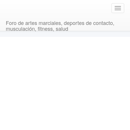
T
o
g
Foro de artes marciales, deportes de contacto,
g
musculación, fitness, salud
l
e
n
a
v
i
g
a
t
i
o
n