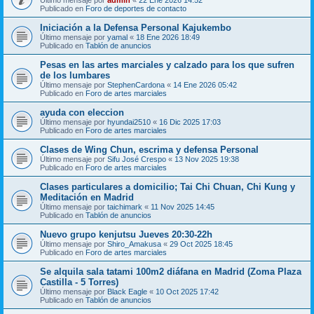
Publicado en
Foro de deportes de contacto
Iniciación a la Defensa Personal Kajukembo
Último mensaje por
yamal
«
18 Ene 2026 18:49
Publicado en
Tablón de anuncios
Pesas en las artes marciales y calzado para los que sufren
de los lumbares
Último mensaje por
StephenCardona
«
14 Ene 2026 05:42
Publicado en
Foro de artes marciales
ayuda con eleccion
Último mensaje por
hyundai2510
«
16 Dic 2025 17:03
Publicado en
Foro de artes marciales
Clases de Wing Chun, escrima y defensa Personal
Último mensaje por
Sifu José Crespo
«
13 Nov 2025 19:38
Publicado en
Foro de artes marciales
Clases particulares a domicilio; Tai Chi Chuan, Chi Kung y
Meditación en Madrid
Último mensaje por
taichimark
«
11 Nov 2025 14:45
Publicado en
Tablón de anuncios
Nuevo grupo kenjutsu Jueves 20:30-22h
Último mensaje por
Shiro_Amakusa
«
29 Oct 2025 18:45
Publicado en
Foro de artes marciales
Se alquila sala tatami 100m2 diáfana en Madrid (Zoma Plaza
Castilla - 5 Torres)
Último mensaje por
Black Eagle
«
10 Oct 2025 17:42
Publicado en
Tablón de anuncios