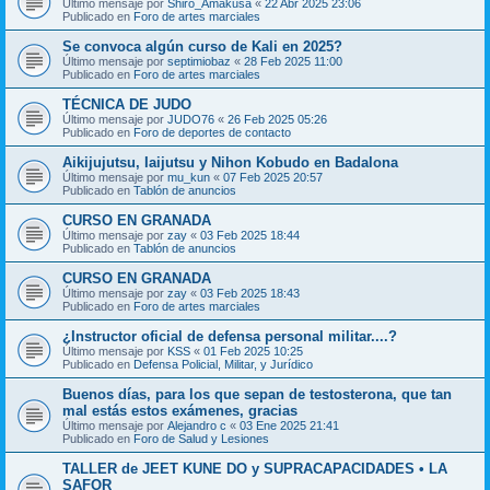
Último mensaje por
Shiro_Amakusa
«
22 Abr 2025 23:06
Publicado en
Foro de artes marciales
Se convoca algún curso de Kali en 2025?
Último mensaje por
septimiobaz
«
28 Feb 2025 11:00
Publicado en
Foro de artes marciales
TÉCNICA DE JUDO
Último mensaje por
JUDO76
«
26 Feb 2025 05:26
Publicado en
Foro de deportes de contacto
Aikijujutsu, Iaijutsu y Nihon Kobudo en Badalona
Último mensaje por
mu_kun
«
07 Feb 2025 20:57
Publicado en
Tablón de anuncios
CURSO EN GRANADA
Último mensaje por
zay
«
03 Feb 2025 18:44
Publicado en
Tablón de anuncios
CURSO EN GRANADA
Último mensaje por
zay
«
03 Feb 2025 18:43
Publicado en
Foro de artes marciales
¿Instructor oficial de defensa personal militar....?
Último mensaje por
KSS
«
01 Feb 2025 10:25
Publicado en
Defensa Policial, Militar, y Jurídico
Buenos días, para los que sepan de testosterona, que tan
mal estás estos exámenes, gracias
Último mensaje por
Alejandro c
«
03 Ene 2025 21:41
Publicado en
Foro de Salud y Lesiones
TALLER de JEET KUNE DO y SUPRACAPACIDADES • LA
SAFOR