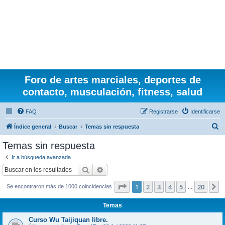
Foro de artes marciales, deportes de
contacto, musculación, fitness, salud
FAQ
Registrarse
Identificarse
B
Índice general
Buscar
Temas sin respuesta
u
Temas sin respuesta
s
Ir a búsqueda avanzada
c
Buscar
Búsqueda avanzada
a
Página
1
de
20
1
2
3
4
5
20
S
Se encontraron más de 1000 coincidencias
r
…
Temas
Curso Wu Taijiquan libre.