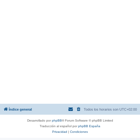
Índice general
Todos los horarios son
UTC+02:00
Desarrollado por
phpBB
® Forum Software © phpBB Limited
Traducción al español por
phpBB España
Privacidad
|
Condiciones