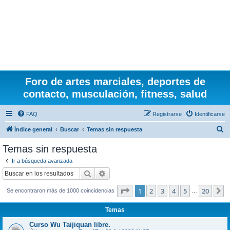
Foro de artes marciales, deportes de
contacto, musculación, fitness, salud
FAQ
Registrarse
Identificarse
B
Índice general
Buscar
Temas sin respuesta
u
Temas sin respuesta
s
Ir a búsqueda avanzada
c
Buscar
Búsqueda avanzada
a
Página
1
de
20
1
2
3
4
5
20
S
Se encontraron más de 1000 coincidencias
r
…
Temas
Curso Wu Taijiquan libre.