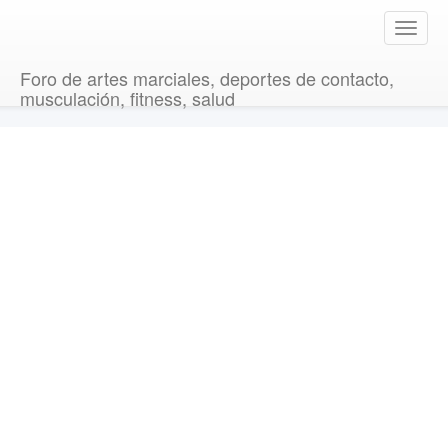
T
o
g
Foro de artes marciales, deportes de contacto,
g
musculación, fitness, salud
l
e
n
a
v
i
g
a
t
i
o
n