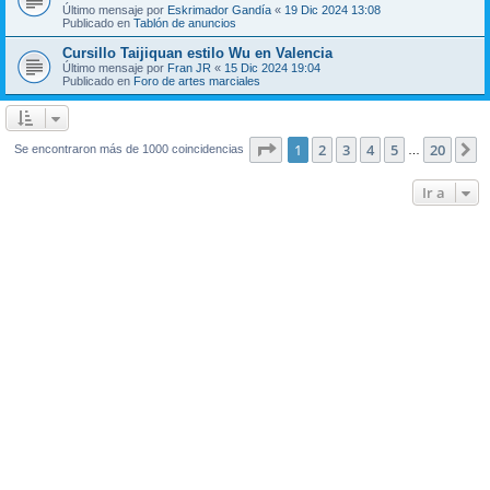
Último mensaje por
Eskrimador Gandía
«
19 Dic 2024 13:08
Publicado en
Tablón de anuncios
Cursillo Taijiquan estilo Wu en Valencia
Último mensaje por
Fran JR
«
15 Dic 2024 19:04
Publicado en
Foro de artes marciales
Página
1
de
20
1
2
3
4
5
20
S
Se encontraron más de 1000 coincidencias
…
Ir a