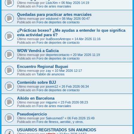
Último mensaje por
LluisXim
«
06 May 2026 14:19
Publicado en
Foro de artes marciales
Quedadas para practicar artes marciales
Último mensaje por
edubond
«
06 May 2026 00:47
Publicado en
Foro de deportes de contacto
¿Prácticas boxeo? ¿Me ayudas a entender lo que significa
esta actividad para tí?
Último mensaje por
IsaBoxeoAntropo
«
14 Abr 2026 11:16
Publicado en
Foro de deportes de contacto
WOW Vendrá a Galicia
Último mensaje por
deportecontacto
«
20 Mar 2026 11:19
Publicado en
Foro de deportes de contacto
Encuentro Regional Buguei
Último mensaje por
zay
«
10 Mar 2026 12:17
Publicado en
Tablón de anuncios
Contenido sobre BJJ
Último mensaje por
josem12
«
26 Feb 2026 06:34
Publicado en
Foro de deportes de contacto
Aikido en Barcelona
Último mensaje por
migumo
«
23 Feb 2026 08:23
Publicado en
Foro de artes marciales
Pseudoejercicio
Último mensaje por
Salvusmed7
«
06 Feb 2026 15:49
Publicado en
Foro de fitness, aerobic, y otros.
USUARIOS REGISTRADOS SIN ANUNCIOS
Último mensaje por
admin
«
22 Ene 2026 14:52