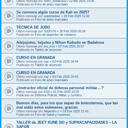
Último mensaje por
Shiro_Amakusa
«
22 Abr 2025 23:06
Publicado en
Foro de artes marciales
Se convoca algún curso de Kali en 2025?
Último mensaje por
septimiobaz
«
28 Feb 2025 11:00
Publicado en
Foro de artes marciales
TÉCNICA DE JUDO
Último mensaje por
JUDO76
«
26 Feb 2025 05:26
Publicado en
Foro de deportes de contacto
Aikijujutsu, Iaijutsu y Nihon Kobudo en Badalona
Último mensaje por
mu_kun
«
07 Feb 2025 20:57
Publicado en
Tablón de anuncios
CURSO EN GRANADA
Último mensaje por
zay
«
03 Feb 2025 18:44
Publicado en
Tablón de anuncios
CURSO EN GRANADA
Último mensaje por
zay
«
03 Feb 2025 18:43
Publicado en
Foro de artes marciales
¿Instructor oficial de defensa personal militar....?
Último mensaje por
KSS
«
01 Feb 2025 10:25
Publicado en
Defensa Policial, Militar, y Jurídico
Buenos días, para los que sepan de testosterona, que tan
mal estás estos exámenes, gracias
Último mensaje por
Alejandro c
«
03 Ene 2025 21:41
Publicado en
Foro de Salud y Lesiones
TALLER de JEET KUNE DO y SUPRACAPACIDADES • LA
SAFOR