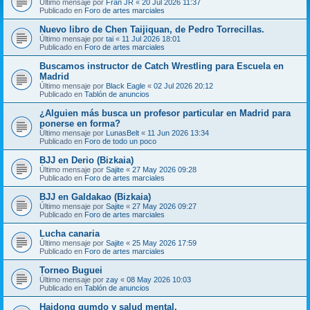
Último mensaje por
Fran JR
«
20 Jul 2026 11:37
Publicado en
Foro de artes marciales
Nuevo libro de Chen Taijiquan, de Pedro Torrecillas.
Último mensaje por
tai
«
11 Jul 2026 18:01
Publicado en
Foro de artes marciales
Buscamos instructor de Catch Wrestling para Escuela en
Madrid
Último mensaje por
Black Eagle
«
02 Jul 2026 20:12
Publicado en
Tablón de anuncios
¿Alguien más busca un profesor particular en Madrid para
ponerse en forma?
Último mensaje por
LunasBelt
«
11 Jun 2026 13:34
Publicado en
Foro de todo un poco
BJJ en Derio (Bizkaia)
Último mensaje por
Sajite
«
27 May 2026 09:28
Publicado en
Foro de artes marciales
BJJ en Galdakao (Bizkaia)
Último mensaje por
Sajite
«
27 May 2026 09:27
Publicado en
Foro de artes marciales
Lucha canaria
Último mensaje por
Sajite
«
25 May 2026 17:59
Publicado en
Foro de artes marciales
Torneo Buguei
Último mensaje por
zay
«
08 May 2026 10:03
Publicado en
Tablón de anuncios
Haidong gumdo y salud mental.