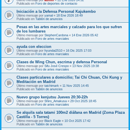
Publicado en
Foro de deportes de contacto
Iniciación a la Defensa Personal Kajukembo
Último mensaje por
yamal
«
18 Ene 2026 18:49
Publicado en
Tablón de anuncios
Pesas en las artes marciales y calzado para los que sufren
de los lumbares
Último mensaje por
StephenCardona
«
14 Ene 2026 05:42
Publicado en
Foro de artes marciales
ayuda con eleccion
Último mensaje por
hyundai2510
«
16 Dic 2025 17:03
Publicado en
Foro de artes marciales
Clases de Wing Chun, escrima y defensa Personal
Último mensaje por
Sifu José Crespo
«
13 Nov 2025 19:38
Publicado en
Foro de artes marciales
Clases particulares a domicilio; Tai Chi Chuan, Chi Kung y
Meditación en Madrid
Último mensaje por
taichimark
«
11 Nov 2025 14:45
Publicado en
Tablón de anuncios
Nuevo grupo kenjutsu Jueves 20:30-22h
Último mensaje por
Shiro_Amakusa
«
29 Oct 2025 18:45
Publicado en
Foro de artes marciales
Se alquila sala tatami 100m2 diáfana en Madrid (Zoma Plaza
Castilla - 5 Torres)
Último mensaje por
Black Eagle
«
10 Oct 2025 17:42
Publicado en
Tablón de anuncios