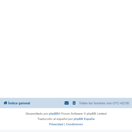
Índice general
Todos los horarios son
UTC+02:00
Desarrollado por
phpBB
® Forum Software © phpBB Limited
Traducción al español por
phpBB España
Privacidad
|
Condiciones