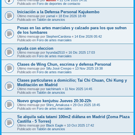
Publicado en
Foro de deportes de contacto
Iniciación a la Defensa Personal Kajukembo
Último mensaje por
yamal
«
18 Ene 2026 18:49
Publicado en
Tablón de anuncios
Pesas en las artes marciales y calzado para los que sufren
de los lumbares
Último mensaje por
StephenCardona
«
14 Ene 2026 05:42
Publicado en
Foro de artes marciales
ayuda con eleccion
Último mensaje por
hyundai2510
«
16 Dic 2025 17:03
Publicado en
Foro de artes marciales
Clases de Wing Chun, escrima y defensa Personal
Último mensaje por
Sifu José Crespo
«
13 Nov 2025 19:38
Publicado en
Foro de artes marciales
Clases particulares a domicilio; Tai Chi Chuan, Chi Kung y
Meditación en Madrid
Último mensaje por
taichimark
«
11 Nov 2025 14:45
Publicado en
Tablón de anuncios
Nuevo grupo kenjutsu Jueves 20:30-22h
Último mensaje por
Shiro_Amakusa
«
29 Oct 2025 18:45
Publicado en
Foro de artes marciales
Se alquila sala tatami 100m2 diáfana en Madrid (Zoma Plaza
Castilla - 5 Torres)
Último mensaje por
Black Eagle
«
10 Oct 2025 17:42
Publicado en
Tablón de anuncios