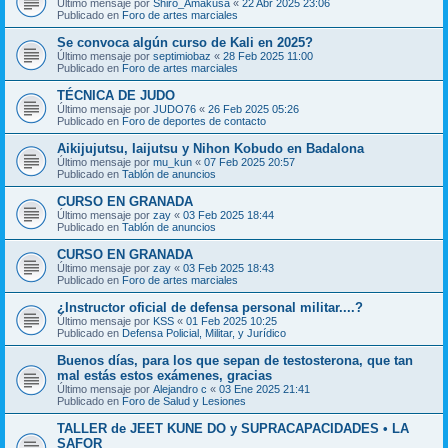
Último mensaje por
Shiro_Amakusa
«
22 Abr 2025 23:06
Publicado en
Foro de artes marciales
Se convoca algún curso de Kali en 2025?
Último mensaje por
septimiobaz
«
28 Feb 2025 11:00
Publicado en
Foro de artes marciales
TÉCNICA DE JUDO
Último mensaje por
JUDO76
«
26 Feb 2025 05:26
Publicado en
Foro de deportes de contacto
Aikijujutsu, Iaijutsu y Nihon Kobudo en Badalona
Último mensaje por
mu_kun
«
07 Feb 2025 20:57
Publicado en
Tablón de anuncios
CURSO EN GRANADA
Último mensaje por
zay
«
03 Feb 2025 18:44
Publicado en
Tablón de anuncios
CURSO EN GRANADA
Último mensaje por
zay
«
03 Feb 2025 18:43
Publicado en
Foro de artes marciales
¿Instructor oficial de defensa personal militar....?
Último mensaje por
KSS
«
01 Feb 2025 10:25
Publicado en
Defensa Policial, Militar, y Jurídico
Buenos días, para los que sepan de testosterona, que tan
mal estás estos exámenes, gracias
Último mensaje por
Alejandro c
«
03 Ene 2025 21:41
Publicado en
Foro de Salud y Lesiones
TALLER de JEET KUNE DO y SUPRACAPACIDADES • LA
SAFOR