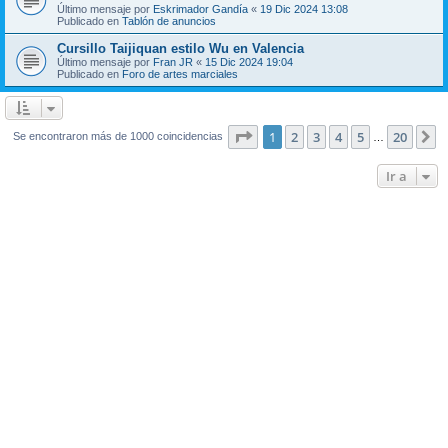
Último mensaje por
Eskrimador Gandía
«
19 Dic 2024 13:08
Publicado en
Tablón de anuncios
Cursillo Taijiquan estilo Wu en Valencia
Último mensaje por
Fran JR
«
15 Dic 2024 19:04
Publicado en
Foro de artes marciales
Página
1
de
20
1
2
3
4
5
20
S
Se encontraron más de 1000 coincidencias
…
Ir a