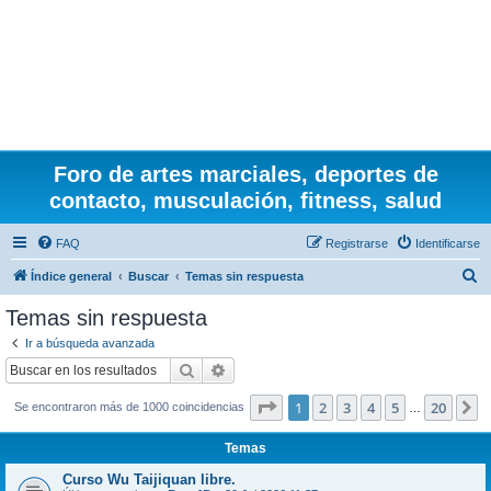
Foro de artes marciales, deportes de
contacto, musculación, fitness, salud
FAQ
Registrarse
Identificarse
B
Índice general
Buscar
Temas sin respuesta
u
Temas sin respuesta
s
Ir a búsqueda avanzada
c
Buscar
Búsqueda avanzada
a
Página
1
de
20
1
2
3
4
5
20
S
Se encontraron más de 1000 coincidencias
r
…
Temas
Curso Wu Taijiquan libre.