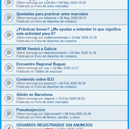
Último mensaje por
LluisXim
«
06 May 2026 14:19
Publicado en
Foro de artes marciales
Quedadas para practicar artes marciales
Último mensaje por
edubond
«
06 May 2026 00:47
Publicado en
Foro de deportes de contacto
¿Prácticas boxeo? ¿Me ayudas a entender lo que significa
esta actividad para tí?
Último mensaje por
IsaBoxeoAntropo
«
14 Abr 2026 11:16
Publicado en
Foro de deportes de contacto
WOW Vendrá a Galicia
Último mensaje por
deportecontacto
«
20 Mar 2026 11:19
Publicado en
Foro de deportes de contacto
Encuentro Regional Buguei
Último mensaje por
zay
«
10 Mar 2026 12:17
Publicado en
Tablón de anuncios
Contenido sobre BJJ
Último mensaje por
josem12
«
26 Feb 2026 06:34
Publicado en
Foro de deportes de contacto
Aikido en Barcelona
Último mensaje por
migumo
«
23 Feb 2026 08:23
Publicado en
Foro de artes marciales
Pseudoejercicio
Último mensaje por
Salvusmed7
«
06 Feb 2026 15:49
Publicado en
Foro de fitness, aerobic, y otros.
USUARIOS REGISTRADOS SIN ANUNCIOS
Último mensaje por
admin
«
22 Ene 2026 14:52