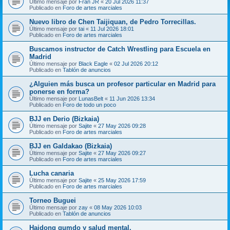
Último mensaje por
Fran JR
«
20 Jul 2026 11:37
Publicado en
Foro de artes marciales
Nuevo libro de Chen Taijiquan, de Pedro Torrecillas.
Último mensaje por
tai
«
11 Jul 2026 18:01
Publicado en
Foro de artes marciales
Buscamos instructor de Catch Wrestling para Escuela en
Madrid
Último mensaje por
Black Eagle
«
02 Jul 2026 20:12
Publicado en
Tablón de anuncios
¿Alguien más busca un profesor particular en Madrid para
ponerse en forma?
Último mensaje por
LunasBelt
«
11 Jun 2026 13:34
Publicado en
Foro de todo un poco
BJJ en Derio (Bizkaia)
Último mensaje por
Sajite
«
27 May 2026 09:28
Publicado en
Foro de artes marciales
BJJ en Galdakao (Bizkaia)
Último mensaje por
Sajite
«
27 May 2026 09:27
Publicado en
Foro de artes marciales
Lucha canaria
Último mensaje por
Sajite
«
25 May 2026 17:59
Publicado en
Foro de artes marciales
Torneo Buguei
Último mensaje por
zay
«
08 May 2026 10:03
Publicado en
Tablón de anuncios
Haidong gumdo y salud mental.