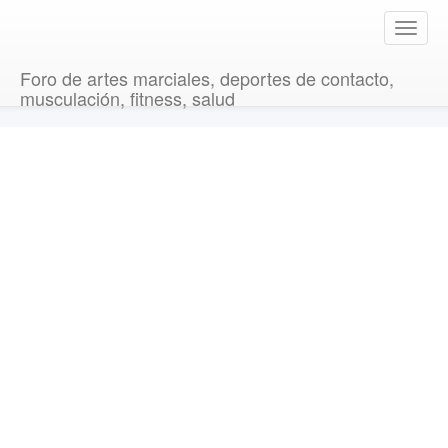
T
o
g
Foro de artes marciales, deportes de contacto,
g
musculación, fitness, salud
l
e
n
a
v
i
g
a
t
i
o
n