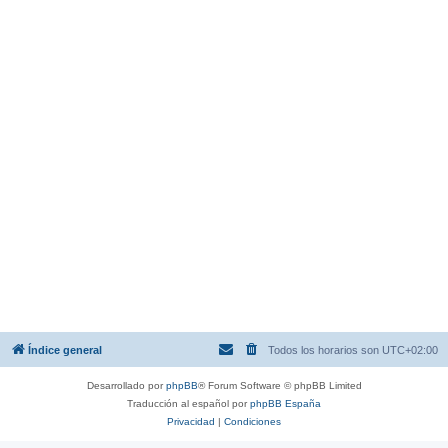
Índice general
Todos los horarios son
UTC+02:00
Desarrollado por
phpBB
® Forum Software © phpBB Limited
Traducción al español por
phpBB España
Privacidad
|
Condiciones