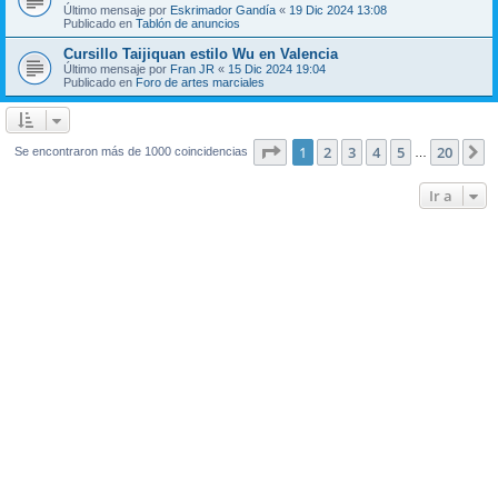
Último mensaje por
Eskrimador Gandía
«
19 Dic 2024 13:08
Publicado en
Tablón de anuncios
Cursillo Taijiquan estilo Wu en Valencia
Último mensaje por
Fran JR
«
15 Dic 2024 19:04
Publicado en
Foro de artes marciales
Página
1
de
20
1
2
3
4
5
20
S
Se encontraron más de 1000 coincidencias
…
Ir a