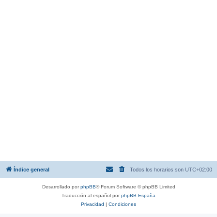
Índice general
Todos los horarios son
UTC+02:00
Desarrollado por
phpBB
® Forum Software © phpBB Limited
Traducción al español por
phpBB España
Privacidad
|
Condiciones