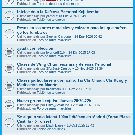
Publicado en
Foro de deportes de contacto
Iniciación a la Defensa Personal Kajukembo
Último mensaje por
yamal
«
18 Ene 2026 18:49
Publicado en
Tablón de anuncios
Pesas en las artes marciales y calzado para los que sufren
de los lumbares
Último mensaje por
StephenCardona
«
14 Ene 2026 05:42
Publicado en
Foro de artes marciales
ayuda con eleccion
Último mensaje por
hyundai2510
«
16 Dic 2025 17:03
Publicado en
Foro de artes marciales
Clases de Wing Chun, escrima y defensa Personal
Último mensaje por
Sifu José Crespo
«
13 Nov 2025 19:38
Publicado en
Foro de artes marciales
Clases particulares a domicilio; Tai Chi Chuan, Chi Kung y
Meditación en Madrid
Último mensaje por
taichimark
«
11 Nov 2025 14:45
Publicado en
Tablón de anuncios
Nuevo grupo kenjutsu Jueves 20:30-22h
Último mensaje por
Shiro_Amakusa
«
29 Oct 2025 18:45
Publicado en
Foro de artes marciales
Se alquila sala tatami 100m2 diáfana en Madrid (Zoma Plaza
Castilla - 5 Torres)
Último mensaje por
Black Eagle
«
10 Oct 2025 17:42
Publicado en
Tablón de anuncios