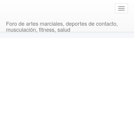
T
o
g
Foro de artes marciales, deportes de contacto,
g
musculación, fitness, salud
l
e
n
a
v
i
g
a
t
i
o
n