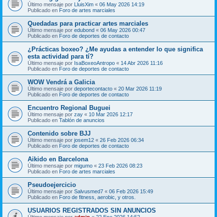
Último mensaje por
LluisXim
«
06 May 2026 14:19
Publicado en
Foro de artes marciales
Quedadas para practicar artes marciales
Último mensaje por
edubond
«
06 May 2026 00:47
Publicado en
Foro de deportes de contacto
¿Prácticas boxeo? ¿Me ayudas a entender lo que significa
esta actividad para tí?
Último mensaje por
IsaBoxeoAntropo
«
14 Abr 2026 11:16
Publicado en
Foro de deportes de contacto
WOW Vendrá a Galicia
Último mensaje por
deportecontacto
«
20 Mar 2026 11:19
Publicado en
Foro de deportes de contacto
Encuentro Regional Buguei
Último mensaje por
zay
«
10 Mar 2026 12:17
Publicado en
Tablón de anuncios
Contenido sobre BJJ
Último mensaje por
josem12
«
26 Feb 2026 06:34
Publicado en
Foro de deportes de contacto
Aikido en Barcelona
Último mensaje por
migumo
«
23 Feb 2026 08:23
Publicado en
Foro de artes marciales
Pseudoejercicio
Último mensaje por
Salvusmed7
«
06 Feb 2026 15:49
Publicado en
Foro de fitness, aerobic, y otros.
USUARIOS REGISTRADOS SIN ANUNCIOS
Último mensaje por
admin
«
22 Ene 2026 14:52