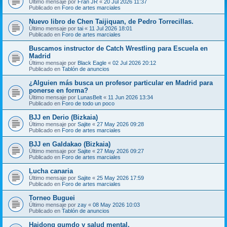
Último mensaje por
Fran JR
«
20 Jul 2026 11:37
Publicado en
Foro de artes marciales
Nuevo libro de Chen Taijiquan, de Pedro Torrecillas.
Último mensaje por
tai
«
11 Jul 2026 18:01
Publicado en
Foro de artes marciales
Buscamos instructor de Catch Wrestling para Escuela en
Madrid
Último mensaje por
Black Eagle
«
02 Jul 2026 20:12
Publicado en
Tablón de anuncios
¿Alguien más busca un profesor particular en Madrid para
ponerse en forma?
Último mensaje por
LunasBelt
«
11 Jun 2026 13:34
Publicado en
Foro de todo un poco
BJJ en Derio (Bizkaia)
Último mensaje por
Sajite
«
27 May 2026 09:28
Publicado en
Foro de artes marciales
BJJ en Galdakao (Bizkaia)
Último mensaje por
Sajite
«
27 May 2026 09:27
Publicado en
Foro de artes marciales
Lucha canaria
Último mensaje por
Sajite
«
25 May 2026 17:59
Publicado en
Foro de artes marciales
Torneo Buguei
Último mensaje por
zay
«
08 May 2026 10:03
Publicado en
Tablón de anuncios
Haidong gumdo y salud mental.