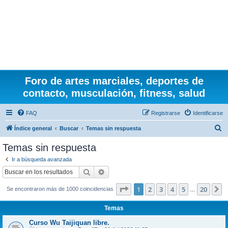
Foro de artes marciales, deportes de
contacto, musculación, fitness, salud
FAQ
Registrarse
Identificarse
B
Índice general
Buscar
Temas sin respuesta
u
Temas sin respuesta
s
Ir a búsqueda avanzada
c
Buscar
Búsqueda avanzada
a
Página
1
de
20
1
2
3
4
5
20
S
Se encontraron más de 1000 coincidencias
r
…
Temas
Curso Wu Taijiquan libre.