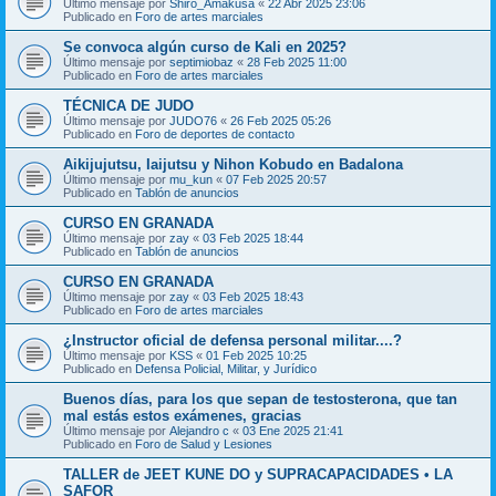
Último mensaje por
Shiro_Amakusa
«
22 Abr 2025 23:06
Publicado en
Foro de artes marciales
Se convoca algún curso de Kali en 2025?
Último mensaje por
septimiobaz
«
28 Feb 2025 11:00
Publicado en
Foro de artes marciales
TÉCNICA DE JUDO
Último mensaje por
JUDO76
«
26 Feb 2025 05:26
Publicado en
Foro de deportes de contacto
Aikijujutsu, Iaijutsu y Nihon Kobudo en Badalona
Último mensaje por
mu_kun
«
07 Feb 2025 20:57
Publicado en
Tablón de anuncios
CURSO EN GRANADA
Último mensaje por
zay
«
03 Feb 2025 18:44
Publicado en
Tablón de anuncios
CURSO EN GRANADA
Último mensaje por
zay
«
03 Feb 2025 18:43
Publicado en
Foro de artes marciales
¿Instructor oficial de defensa personal militar....?
Último mensaje por
KSS
«
01 Feb 2025 10:25
Publicado en
Defensa Policial, Militar, y Jurídico
Buenos días, para los que sepan de testosterona, que tan
mal estás estos exámenes, gracias
Último mensaje por
Alejandro c
«
03 Ene 2025 21:41
Publicado en
Foro de Salud y Lesiones
TALLER de JEET KUNE DO y SUPRACAPACIDADES • LA
SAFOR