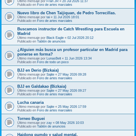
Último mensaje por
Fran JR
«
20 Jul 2026 11:37
Publicado en
Foro de artes marciales
Nuevo libro de Chen Taijiquan, de Pedro Torrecillas.
Último mensaje por
tai
«
11 Jul 2026 18:01
Publicado en
Foro de artes marciales
Buscamos instructor de Catch Wrestling para Escuela en
Madrid
Último mensaje por
Black Eagle
«
02 Jul 2026 20:12
Publicado en
Tablón de anuncios
¿Alguien más busca un profesor particular en Madrid para
ponerse en forma?
Último mensaje por
LunasBelt
«
11 Jun 2026 13:34
Publicado en
Foro de todo un poco
BJJ en Derio (Bizkaia)
Último mensaje por
Sajite
«
27 May 2026 09:28
Publicado en
Foro de artes marciales
BJJ en Galdakao (Bizkaia)
Último mensaje por
Sajite
«
27 May 2026 09:27
Publicado en
Foro de artes marciales
Lucha canaria
Último mensaje por
Sajite
«
25 May 2026 17:59
Publicado en
Foro de artes marciales
Torneo Buguei
Último mensaje por
zay
«
08 May 2026 10:03
Publicado en
Tablón de anuncios
Haidong gumdo y salud mental.