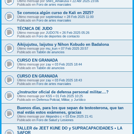
Último mensaje por
Shiro_Amakusa
«
22 Abr 2025 23:06
Publicado en
Foro de artes marciales
Se convoca algún curso de Kali en 2025?
Último mensaje por
septimiobaz
«
28 Feb 2025 11:00
Publicado en
Foro de artes marciales
TÉCNICA DE JUDO
Último mensaje por
JUDO76
«
26 Feb 2025 05:26
Publicado en
Foro de deportes de contacto
Aikijujutsu, Iaijutsu y Nihon Kobudo en Badalona
Último mensaje por
mu_kun
«
07 Feb 2025 20:57
Publicado en
Tablón de anuncios
CURSO EN GRANADA
Último mensaje por
zay
«
03 Feb 2025 18:44
Publicado en
Tablón de anuncios
CURSO EN GRANADA
Último mensaje por
zay
«
03 Feb 2025 18:43
Publicado en
Foro de artes marciales
¿Instructor oficial de defensa personal militar....?
Último mensaje por
KSS
«
01 Feb 2025 10:25
Publicado en
Defensa Policial, Militar, y Jurídico
Buenos días, para los que sepan de testosterona, que tan
mal estás estos exámenes, gracias
Último mensaje por
Alejandro c
«
03 Ene 2025 21:41
Publicado en
Foro de Salud y Lesiones
TALLER de JEET KUNE DO y SUPRACAPACIDADES • LA
SAFOR