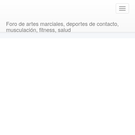
T
o
g
Foro de artes marciales, deportes de contacto,
g
musculación, fitness, salud
l
e
n
a
v
i
g
a
t
i
o
n