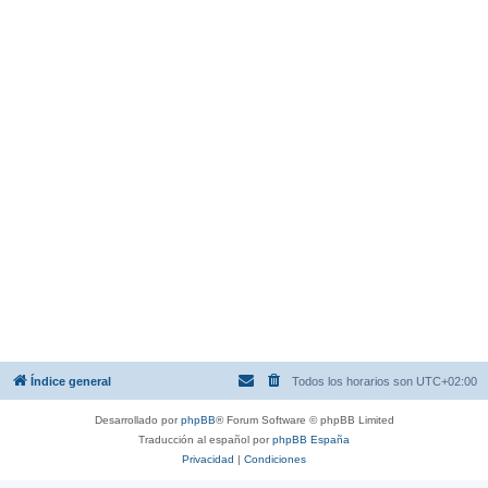
Índice general
Todos los horarios son
UTC+02:00
Desarrollado por
phpBB
® Forum Software © phpBB Limited
Traducción al español por
phpBB España
Privacidad
|
Condiciones