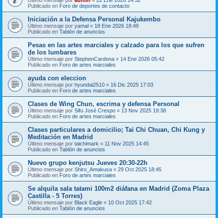
Publicado en
Foro de deportes de contacto
Iniciación a la Defensa Personal Kajukembo
Último mensaje por
yamal
«
18 Ene 2026 18:49
Publicado en
Tablón de anuncios
Pesas en las artes marciales y calzado para los que sufren
de los lumbares
Último mensaje por
StephenCardona
«
14 Ene 2026 05:42
Publicado en
Foro de artes marciales
ayuda con eleccion
Último mensaje por
hyundai2510
«
16 Dic 2025 17:03
Publicado en
Foro de artes marciales
Clases de Wing Chun, escrima y defensa Personal
Último mensaje por
Sifu José Crespo
«
13 Nov 2025 19:38
Publicado en
Foro de artes marciales
Clases particulares a domicilio; Tai Chi Chuan, Chi Kung y
Meditación en Madrid
Último mensaje por
taichimark
«
11 Nov 2025 14:45
Publicado en
Tablón de anuncios
Nuevo grupo kenjutsu Jueves 20:30-22h
Último mensaje por
Shiro_Amakusa
«
29 Oct 2025 18:45
Publicado en
Foro de artes marciales
Se alquila sala tatami 100m2 diáfana en Madrid (Zoma Plaza
Castilla - 5 Torres)
Último mensaje por
Black Eagle
«
10 Oct 2025 17:42
Publicado en
Tablón de anuncios