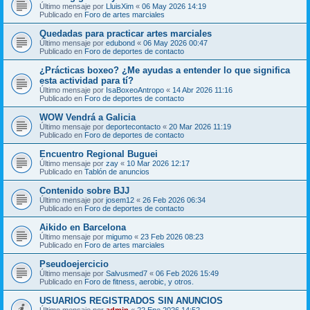
Último mensaje por
LluisXim
«
06 May 2026 14:19
Publicado en
Foro de artes marciales
Quedadas para practicar artes marciales
Último mensaje por
edubond
«
06 May 2026 00:47
Publicado en
Foro de deportes de contacto
¿Prácticas boxeo? ¿Me ayudas a entender lo que significa
esta actividad para tí?
Último mensaje por
IsaBoxeoAntropo
«
14 Abr 2026 11:16
Publicado en
Foro de deportes de contacto
WOW Vendrá a Galicia
Último mensaje por
deportecontacto
«
20 Mar 2026 11:19
Publicado en
Foro de deportes de contacto
Encuentro Regional Buguei
Último mensaje por
zay
«
10 Mar 2026 12:17
Publicado en
Tablón de anuncios
Contenido sobre BJJ
Último mensaje por
josem12
«
26 Feb 2026 06:34
Publicado en
Foro de deportes de contacto
Aikido en Barcelona
Último mensaje por
migumo
«
23 Feb 2026 08:23
Publicado en
Foro de artes marciales
Pseudoejercicio
Último mensaje por
Salvusmed7
«
06 Feb 2026 15:49
Publicado en
Foro de fitness, aerobic, y otros.
USUARIOS REGISTRADOS SIN ANUNCIOS
Último mensaje por
admin
«
22 Ene 2026 14:52