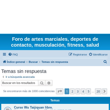
Foro de artes marciales, deportes de
contacto, musculación, fitness, salud
FAQ
Registrarse
Identificarse
B
Índice general
Buscar
Temas sin respuesta
u
Temas sin respuesta
s
Ir a búsqueda avanzada
c
Buscar
Búsqueda avanzada
a
Página
1
de
20
1
2
3
4
5
20
S
Se encontraron más de 1000 coincidencias
r
…
Temas
Curso Wu Taijiquan libre.