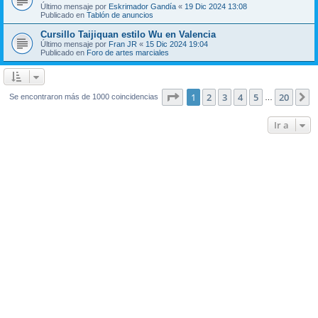
Último mensaje por
Eskrimador Gandía
«
19 Dic 2024 13:08
Publicado en
Tablón de anuncios
Cursillo Taijiquan estilo Wu en Valencia
Último mensaje por
Fran JR
«
15 Dic 2024 19:04
Publicado en
Foro de artes marciales
Página
1
de
20
1
2
3
4
5
20
S
Se encontraron más de 1000 coincidencias
…
Ir a