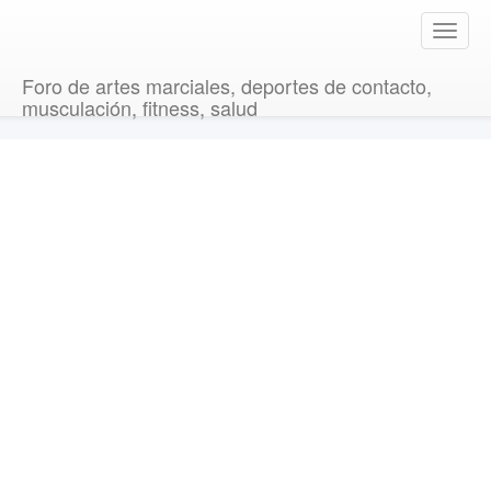
T
o
g
Foro de artes marciales, deportes de contacto,
g
musculación, fitness, salud
l
e
n
a
v
i
g
a
t
i
o
n