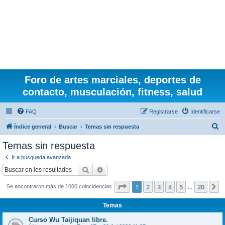
Foro de artes marciales, deportes de
contacto, musculación, fitness, salud
FAQ
Registrarse
Identificarse
B
Índice general
Buscar
Temas sin respuesta
u
Temas sin respuesta
s
Ir a búsqueda avanzada
c
Buscar
Búsqueda avanzada
a
Página
1
de
20
1
2
3
4
5
20
S
Se encontraron más de 1000 coincidencias
r
…
Temas
Curso Wu Taijiquan libre.