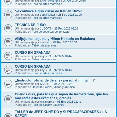
Último mensaje por
Shiro_Amakusa
«
22 Abr 2025 23:06
Publicado en
Foro de artes marciales
Se convoca algún curso de Kali en 2025?
Último mensaje por
septimiobaz
«
28 Feb 2025 11:00
Publicado en
Foro de artes marciales
TÉCNICA DE JUDO
Último mensaje por
JUDO76
«
26 Feb 2025 05:26
Publicado en
Foro de deportes de contacto
Aikijujutsu, Iaijutsu y Nihon Kobudo en Badalona
Último mensaje por
mu_kun
«
07 Feb 2025 20:57
Publicado en
Tablón de anuncios
CURSO EN GRANADA
Último mensaje por
zay
«
03 Feb 2025 18:44
Publicado en
Tablón de anuncios
CURSO EN GRANADA
Último mensaje por
zay
«
03 Feb 2025 18:43
Publicado en
Foro de artes marciales
¿Instructor oficial de defensa personal militar....?
Último mensaje por
KSS
«
01 Feb 2025 10:25
Publicado en
Defensa Policial, Militar, y Jurídico
Buenos días, para los que sepan de testosterona, que tan
mal estás estos exámenes, gracias
Último mensaje por
Alejandro c
«
03 Ene 2025 21:41
Publicado en
Foro de Salud y Lesiones
TALLER de JEET KUNE DO y SUPRACAPACIDADES • LA
SAFOR