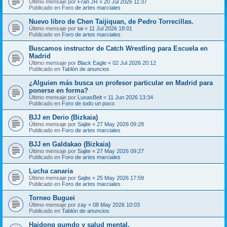
Último mensaje por
Fran JR
«
20 Jul 2026 11:37
Publicado en
Foro de artes marciales
Nuevo libro de Chen Taijiquan, de Pedro Torrecillas.
Último mensaje por
tai
«
11 Jul 2026 18:01
Publicado en
Foro de artes marciales
Buscamos instructor de Catch Wrestling para Escuela en
Madrid
Último mensaje por
Black Eagle
«
02 Jul 2026 20:12
Publicado en
Tablón de anuncios
¿Alguien más busca un profesor particular en Madrid para
ponerse en forma?
Último mensaje por
LunasBelt
«
11 Jun 2026 13:34
Publicado en
Foro de todo un poco
BJJ en Derio (Bizkaia)
Último mensaje por
Sajite
«
27 May 2026 09:28
Publicado en
Foro de artes marciales
BJJ en Galdakao (Bizkaia)
Último mensaje por
Sajite
«
27 May 2026 09:27
Publicado en
Foro de artes marciales
Lucha canaria
Último mensaje por
Sajite
«
25 May 2026 17:59
Publicado en
Foro de artes marciales
Torneo Buguei
Último mensaje por
zay
«
08 May 2026 10:03
Publicado en
Tablón de anuncios
Haidong gumdo y salud mental.