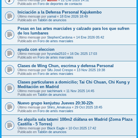
Publicado en
Foro de deportes de contacto
Iniciación a la Defensa Personal Kajukembo
Último mensaje por
yamal
«
18 Ene 2026 18:49
Publicado en
Tablón de anuncios
Pesas en las artes marciales y calzado para los que sufren
de los lumbares
Último mensaje por
StephenCardona
«
14 Ene 2026 05:42
Publicado en
Foro de artes marciales
ayuda con eleccion
Último mensaje por
hyundai2510
«
16 Dic 2025 17:03
Publicado en
Foro de artes marciales
Clases de Wing Chun, escrima y defensa Personal
Último mensaje por
Sifu José Crespo
«
13 Nov 2025 19:38
Publicado en
Foro de artes marciales
Clases particulares a domicilio; Tai Chi Chuan, Chi Kung y
Meditación en Madrid
Último mensaje por
taichimark
«
11 Nov 2025 14:45
Publicado en
Tablón de anuncios
Nuevo grupo kenjutsu Jueves 20:30-22h
Último mensaje por
Shiro_Amakusa
«
29 Oct 2025 18:45
Publicado en
Foro de artes marciales
Se alquila sala tatami 100m2 diáfana en Madrid (Zoma Plaza
Castilla - 5 Torres)
Último mensaje por
Black Eagle
«
10 Oct 2025 17:42
Publicado en
Tablón de anuncios