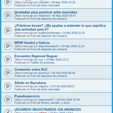
Último mensaje por
LluisXim
«
06 May 2026 14:19
Publicado en
Foro de artes marciales
Quedadas para practicar artes marciales
Último mensaje por
edubond
«
06 May 2026 00:47
Publicado en
Foro de deportes de contacto
¿Prácticas boxeo? ¿Me ayudas a entender lo que significa
esta actividad para tí?
Último mensaje por
IsaBoxeoAntropo
«
14 Abr 2026 11:16
Publicado en
Foro de deportes de contacto
WOW Vendrá a Galicia
Último mensaje por
deportecontacto
«
20 Mar 2026 11:19
Publicado en
Foro de deportes de contacto
Encuentro Regional Buguei
Último mensaje por
zay
«
10 Mar 2026 12:17
Publicado en
Tablón de anuncios
Contenido sobre BJJ
Último mensaje por
josem12
«
26 Feb 2026 06:34
Publicado en
Foro de deportes de contacto
Aikido en Barcelona
Último mensaje por
migumo
«
23 Feb 2026 08:23
Publicado en
Foro de artes marciales
Pseudoejercicio
Último mensaje por
Salvusmed7
«
06 Feb 2026 15:49
Publicado en
Foro de fitness, aerobic, y otros.
USUARIOS REGISTRADOS SIN ANUNCIOS
Último mensaje por
admin
«
22 Ene 2026 14:52