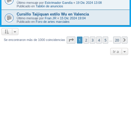
Último mensaje por
Eskrimador Gandía
«
19 Dic 2024 13:08
Publicado en
Tablón de anuncios
Cursillo Taijiquan estilo Wu en Valencia
Último mensaje por
Fran JR
«
15 Dic 2024 19:04
Publicado en
Foro de artes marciales
Página
1
de
20
1
2
3
4
5
20
S
Se encontraron más de 1000 coincidencias
…
Ir a