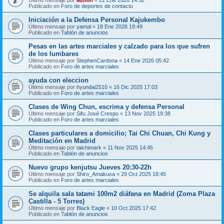
Publicado en
Foro de deportes de contacto
Iniciación a la Defensa Personal Kajukembo
Último mensaje por
yamal
«
18 Ene 2026 18:49
Publicado en
Tablón de anuncios
Pesas en las artes marciales y calzado para los que sufren
de los lumbares
Último mensaje por
StephenCardona
«
14 Ene 2026 05:42
Publicado en
Foro de artes marciales
ayuda con eleccion
Último mensaje por
hyundai2510
«
16 Dic 2025 17:03
Publicado en
Foro de artes marciales
Clases de Wing Chun, escrima y defensa Personal
Último mensaje por
Sifu José Crespo
«
13 Nov 2025 19:38
Publicado en
Foro de artes marciales
Clases particulares a domicilio; Tai Chi Chuan, Chi Kung y
Meditación en Madrid
Último mensaje por
taichimark
«
11 Nov 2025 14:45
Publicado en
Tablón de anuncios
Nuevo grupo kenjutsu Jueves 20:30-22h
Último mensaje por
Shiro_Amakusa
«
29 Oct 2025 18:45
Publicado en
Foro de artes marciales
Se alquila sala tatami 100m2 diáfana en Madrid (Zoma Plaza
Castilla - 5 Torres)
Último mensaje por
Black Eagle
«
10 Oct 2025 17:42
Publicado en
Tablón de anuncios