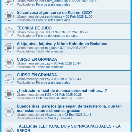
Último mensaje por
Shiro_Amakusa
«
22 Abr 2025 23:06
Publicado en
Foro de artes marciales
Se convoca algún curso de Kali en 2025?
Último mensaje por
septimiobaz
«
28 Feb 2025 11:00
Publicado en
Foro de artes marciales
TÉCNICA DE JUDO
Último mensaje por
JUDO76
«
26 Feb 2025 05:26
Publicado en
Foro de deportes de contacto
Aikijujutsu, Iaijutsu y Nihon Kobudo en Badalona
Último mensaje por
mu_kun
«
07 Feb 2025 20:57
Publicado en
Tablón de anuncios
CURSO EN GRANADA
Último mensaje por
zay
«
03 Feb 2025 18:44
Publicado en
Tablón de anuncios
CURSO EN GRANADA
Último mensaje por
zay
«
03 Feb 2025 18:43
Publicado en
Foro de artes marciales
¿Instructor oficial de defensa personal militar....?
Último mensaje por
KSS
«
01 Feb 2025 10:25
Publicado en
Defensa Policial, Militar, y Jurídico
Buenos días, para los que sepan de testosterona, que tan
mal estás estos exámenes, gracias
Último mensaje por
Alejandro c
«
03 Ene 2025 21:41
Publicado en
Foro de Salud y Lesiones
TALLER de JEET KUNE DO y SUPRACAPACIDADES • LA
SAFOR