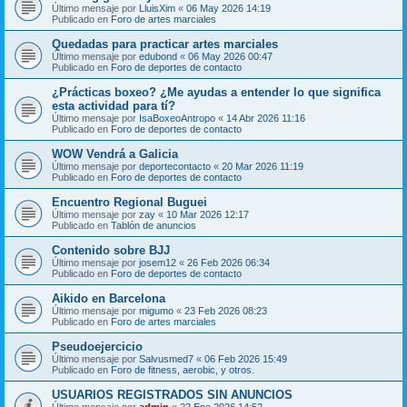
Último mensaje por
LluisXim
«
06 May 2026 14:19
Publicado en
Foro de artes marciales
Quedadas para practicar artes marciales
Último mensaje por
edubond
«
06 May 2026 00:47
Publicado en
Foro de deportes de contacto
¿Prácticas boxeo? ¿Me ayudas a entender lo que significa
esta actividad para tí?
Último mensaje por
IsaBoxeoAntropo
«
14 Abr 2026 11:16
Publicado en
Foro de deportes de contacto
WOW Vendrá a Galicia
Último mensaje por
deportecontacto
«
20 Mar 2026 11:19
Publicado en
Foro de deportes de contacto
Encuentro Regional Buguei
Último mensaje por
zay
«
10 Mar 2026 12:17
Publicado en
Tablón de anuncios
Contenido sobre BJJ
Último mensaje por
josem12
«
26 Feb 2026 06:34
Publicado en
Foro de deportes de contacto
Aikido en Barcelona
Último mensaje por
migumo
«
23 Feb 2026 08:23
Publicado en
Foro de artes marciales
Pseudoejercicio
Último mensaje por
Salvusmed7
«
06 Feb 2026 15:49
Publicado en
Foro de fitness, aerobic, y otros.
USUARIOS REGISTRADOS SIN ANUNCIOS
Último mensaje por
admin
«
22 Ene 2026 14:52