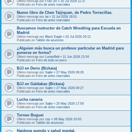
Último mensaje por
Fran JR
«
20 Jul 2026 11:37
Publicado en
Foro de artes marciales
Nuevo libro de Chen Taijiquan, de Pedro Torrecillas.
Último mensaje por
tai
«
11 Jul 2026 18:01
Publicado en
Foro de artes marciales
Buscamos instructor de Catch Wrestling para Escuela en
Madrid
Último mensaje por
Black Eagle
«
02 Jul 2026 20:12
Publicado en
Tablón de anuncios
¿Alguien más busca un profesor particular en Madrid para
ponerse en forma?
Último mensaje por
LunasBelt
«
11 Jun 2026 13:34
Publicado en
Foro de todo un poco
BJJ en Derio (Bizkaia)
Último mensaje por
Sajite
«
27 May 2026 09:28
Publicado en
Foro de artes marciales
BJJ en Galdakao (Bizkaia)
Último mensaje por
Sajite
«
27 May 2026 09:27
Publicado en
Foro de artes marciales
Lucha canaria
Último mensaje por
Sajite
«
25 May 2026 17:59
Publicado en
Foro de artes marciales
Torneo Buguei
Último mensaje por
zay
«
08 May 2026 10:03
Publicado en
Tablón de anuncios
Haidong gumdo y salud mental.