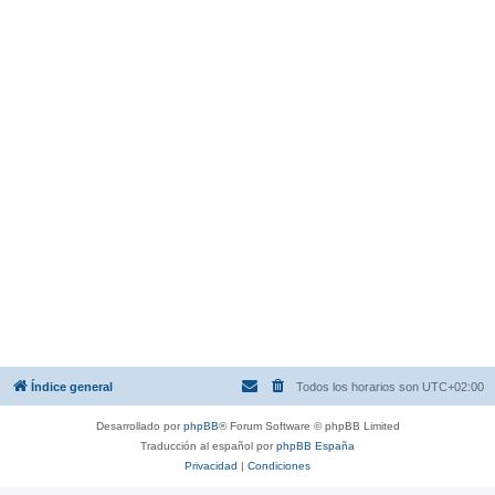
Índice general
Todos los horarios son
UTC+02:00
Desarrollado por
phpBB
® Forum Software © phpBB Limited
Traducción al español por
phpBB España
Privacidad
|
Condiciones