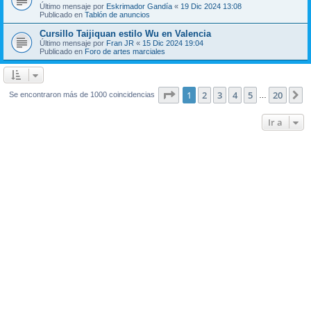
Último mensaje por
Eskrimador Gandía
«
19 Dic 2024 13:08
Publicado en
Tablón de anuncios
Cursillo Taijiquan estilo Wu en Valencia
Último mensaje por
Fran JR
«
15 Dic 2024 19:04
Publicado en
Foro de artes marciales
Página
1
de
20
1
2
3
4
5
20
S
Se encontraron más de 1000 coincidencias
…
Ir a