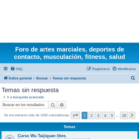
Foro de artes marciales, deportes de
contacto, musculación, fitness, salud
FAQ
Registrarse
Identificarse
B
Índice general
Buscar
Temas sin respuesta
u
Temas sin respuesta
s
Ir a búsqueda avanzada
c
Buscar
Búsqueda avanzada
a
Página
1
de
20
1
2
3
4
5
20
S
Se encontraron más de 1000 coincidencias
r
…
Temas
Curso Wu Taijiquan libre.