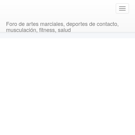
T
o
g
Foro de artes marciales, deportes de contacto,
g
musculación, fitness, salud
l
e
n
a
v
i
g
a
t
i
o
n