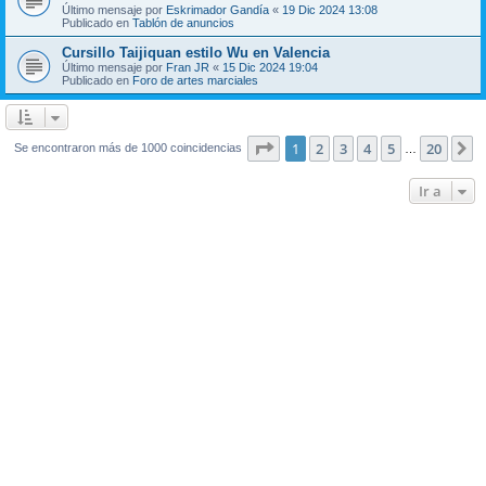
Último mensaje por
Eskrimador Gandía
«
19 Dic 2024 13:08
Publicado en
Tablón de anuncios
Cursillo Taijiquan estilo Wu en Valencia
Último mensaje por
Fran JR
«
15 Dic 2024 19:04
Publicado en
Foro de artes marciales
Página
1
de
20
1
2
3
4
5
20
S
Se encontraron más de 1000 coincidencias
…
Ir a