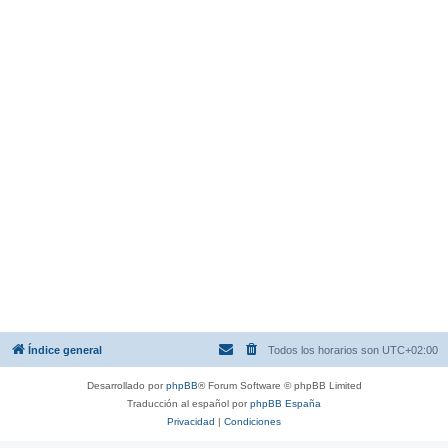
Índice general
Todos los horarios son
UTC+02:00
Desarrollado por
phpBB
® Forum Software © phpBB Limited
Traducción al español por
phpBB España
Privacidad
|
Condiciones