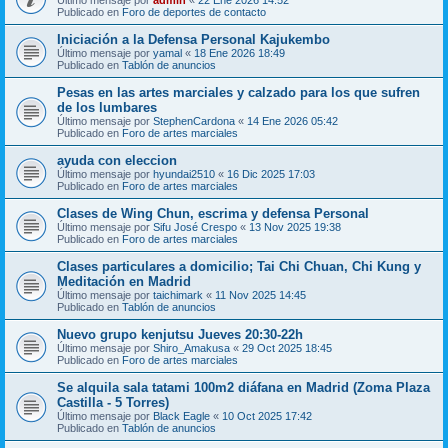
Publicado en
Foro de deportes de contacto
Iniciación a la Defensa Personal Kajukembo
Último mensaje por
yamal
«
18 Ene 2026 18:49
Publicado en
Tablón de anuncios
Pesas en las artes marciales y calzado para los que sufren
de los lumbares
Último mensaje por
StephenCardona
«
14 Ene 2026 05:42
Publicado en
Foro de artes marciales
ayuda con eleccion
Último mensaje por
hyundai2510
«
16 Dic 2025 17:03
Publicado en
Foro de artes marciales
Clases de Wing Chun, escrima y defensa Personal
Último mensaje por
Sifu José Crespo
«
13 Nov 2025 19:38
Publicado en
Foro de artes marciales
Clases particulares a domicilio; Tai Chi Chuan, Chi Kung y
Meditación en Madrid
Último mensaje por
taichimark
«
11 Nov 2025 14:45
Publicado en
Tablón de anuncios
Nuevo grupo kenjutsu Jueves 20:30-22h
Último mensaje por
Shiro_Amakusa
«
29 Oct 2025 18:45
Publicado en
Foro de artes marciales
Se alquila sala tatami 100m2 diáfana en Madrid (Zoma Plaza
Castilla - 5 Torres)
Último mensaje por
Black Eagle
«
10 Oct 2025 17:42
Publicado en
Tablón de anuncios