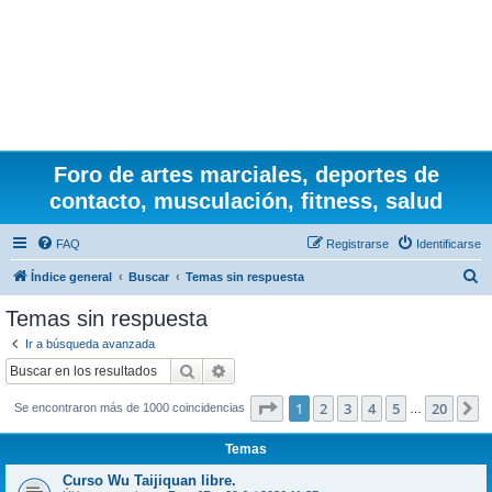
Foro de artes marciales, deportes de
contacto, musculación, fitness, salud
FAQ
Registrarse
Identificarse
B
Índice general
Buscar
Temas sin respuesta
u
Temas sin respuesta
s
Ir a búsqueda avanzada
c
Buscar
Búsqueda avanzada
a
Página
1
de
20
1
2
3
4
5
20
S
Se encontraron más de 1000 coincidencias
r
…
Temas
Curso Wu Taijiquan libre.