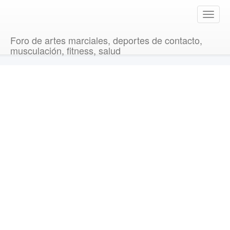
T
o
g
Foro de artes marciales, deportes de contacto,
g
musculación, fitness, salud
l
e
n
a
v
i
g
a
t
i
o
n