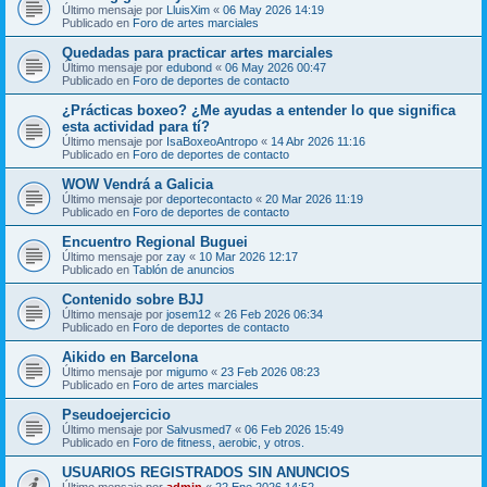
Último mensaje por
LluisXim
«
06 May 2026 14:19
Publicado en
Foro de artes marciales
Quedadas para practicar artes marciales
Último mensaje por
edubond
«
06 May 2026 00:47
Publicado en
Foro de deportes de contacto
¿Prácticas boxeo? ¿Me ayudas a entender lo que significa
esta actividad para tí?
Último mensaje por
IsaBoxeoAntropo
«
14 Abr 2026 11:16
Publicado en
Foro de deportes de contacto
WOW Vendrá a Galicia
Último mensaje por
deportecontacto
«
20 Mar 2026 11:19
Publicado en
Foro de deportes de contacto
Encuentro Regional Buguei
Último mensaje por
zay
«
10 Mar 2026 12:17
Publicado en
Tablón de anuncios
Contenido sobre BJJ
Último mensaje por
josem12
«
26 Feb 2026 06:34
Publicado en
Foro de deportes de contacto
Aikido en Barcelona
Último mensaje por
migumo
«
23 Feb 2026 08:23
Publicado en
Foro de artes marciales
Pseudoejercicio
Último mensaje por
Salvusmed7
«
06 Feb 2026 15:49
Publicado en
Foro de fitness, aerobic, y otros.
USUARIOS REGISTRADOS SIN ANUNCIOS
Último mensaje por
admin
«
22 Ene 2026 14:52