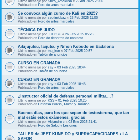
Último mensaje por
Shiro_Amakusa
«
22 Abr 2025 23:06
Publicado en
Foro de artes marciales
Se convoca algún curso de Kali en 2025?
Último mensaje por
septimiobaz
«
28 Feb 2025 11:00
Publicado en
Foro de artes marciales
TÉCNICA DE JUDO
Último mensaje por
JUDO76
«
26 Feb 2025 05:26
Publicado en
Foro de deportes de contacto
Aikijujutsu, Iaijutsu y Nihon Kobudo en Badalona
Último mensaje por
mu_kun
«
07 Feb 2025 20:57
Publicado en
Tablón de anuncios
CURSO EN GRANADA
Último mensaje por
zay
«
03 Feb 2025 18:44
Publicado en
Tablón de anuncios
CURSO EN GRANADA
Último mensaje por
zay
«
03 Feb 2025 18:43
Publicado en
Foro de artes marciales
¿Instructor oficial de defensa personal militar....?
Último mensaje por
KSS
«
01 Feb 2025 10:25
Publicado en
Defensa Policial, Militar, y Jurídico
Buenos días, para los que sepan de testosterona, que tan
mal estás estos exámenes, gracias
Último mensaje por
Alejandro c
«
03 Ene 2025 21:41
Publicado en
Foro de Salud y Lesiones
TALLER de JEET KUNE DO y SUPRACAPACIDADES • LA
SAFOR