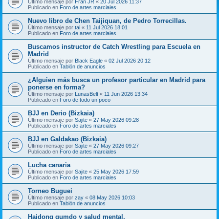
Último mensaje por
Fran JR
«
20 Jul 2026 11:37
Publicado en
Foro de artes marciales
Nuevo libro de Chen Taijiquan, de Pedro Torrecillas.
Último mensaje por
tai
«
11 Jul 2026 18:01
Publicado en
Foro de artes marciales
Buscamos instructor de Catch Wrestling para Escuela en
Madrid
Último mensaje por
Black Eagle
«
02 Jul 2026 20:12
Publicado en
Tablón de anuncios
¿Alguien más busca un profesor particular en Madrid para
ponerse en forma?
Último mensaje por
LunasBelt
«
11 Jun 2026 13:34
Publicado en
Foro de todo un poco
BJJ en Derio (Bizkaia)
Último mensaje por
Sajite
«
27 May 2026 09:28
Publicado en
Foro de artes marciales
BJJ en Galdakao (Bizkaia)
Último mensaje por
Sajite
«
27 May 2026 09:27
Publicado en
Foro de artes marciales
Lucha canaria
Último mensaje por
Sajite
«
25 May 2026 17:59
Publicado en
Foro de artes marciales
Torneo Buguei
Último mensaje por
zay
«
08 May 2026 10:03
Publicado en
Tablón de anuncios
Haidong gumdo y salud mental.