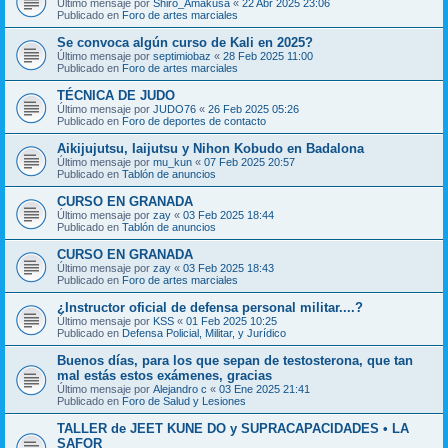
Último mensaje por
Shiro_Amakusa
«
22 Abr 2025 23:06
Publicado en
Foro de artes marciales
Se convoca algún curso de Kali en 2025?
Último mensaje por
septimiobaz
«
28 Feb 2025 11:00
Publicado en
Foro de artes marciales
TÉCNICA DE JUDO
Último mensaje por
JUDO76
«
26 Feb 2025 05:26
Publicado en
Foro de deportes de contacto
Aikijujutsu, Iaijutsu y Nihon Kobudo en Badalona
Último mensaje por
mu_kun
«
07 Feb 2025 20:57
Publicado en
Tablón de anuncios
CURSO EN GRANADA
Último mensaje por
zay
«
03 Feb 2025 18:44
Publicado en
Tablón de anuncios
CURSO EN GRANADA
Último mensaje por
zay
«
03 Feb 2025 18:43
Publicado en
Foro de artes marciales
¿Instructor oficial de defensa personal militar....?
Último mensaje por
KSS
«
01 Feb 2025 10:25
Publicado en
Defensa Policial, Militar, y Jurídico
Buenos días, para los que sepan de testosterona, que tan
mal estás estos exámenes, gracias
Último mensaje por
Alejandro c
«
03 Ene 2025 21:41
Publicado en
Foro de Salud y Lesiones
TALLER de JEET KUNE DO y SUPRACAPACIDADES • LA
SAFOR