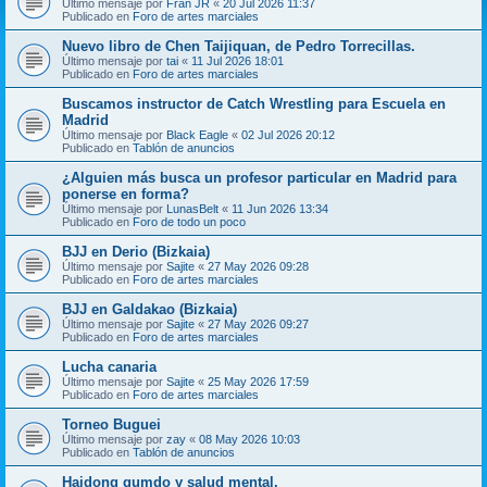
Último mensaje por
Fran JR
«
20 Jul 2026 11:37
Publicado en
Foro de artes marciales
Nuevo libro de Chen Taijiquan, de Pedro Torrecillas.
Último mensaje por
tai
«
11 Jul 2026 18:01
Publicado en
Foro de artes marciales
Buscamos instructor de Catch Wrestling para Escuela en
Madrid
Último mensaje por
Black Eagle
«
02 Jul 2026 20:12
Publicado en
Tablón de anuncios
¿Alguien más busca un profesor particular en Madrid para
ponerse en forma?
Último mensaje por
LunasBelt
«
11 Jun 2026 13:34
Publicado en
Foro de todo un poco
BJJ en Derio (Bizkaia)
Último mensaje por
Sajite
«
27 May 2026 09:28
Publicado en
Foro de artes marciales
BJJ en Galdakao (Bizkaia)
Último mensaje por
Sajite
«
27 May 2026 09:27
Publicado en
Foro de artes marciales
Lucha canaria
Último mensaje por
Sajite
«
25 May 2026 17:59
Publicado en
Foro de artes marciales
Torneo Buguei
Último mensaje por
zay
«
08 May 2026 10:03
Publicado en
Tablón de anuncios
Haidong gumdo y salud mental.