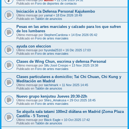
Publicado en
Foro de deportes de contacto
Iniciación a la Defensa Personal Kajukembo
Último mensaje por
yamal
«
18 Ene 2026 18:49
Publicado en
Tablón de anuncios
Pesas en las artes marciales y calzado para los que sufren
de los lumbares
Último mensaje por
StephenCardona
«
14 Ene 2026 05:42
Publicado en
Foro de artes marciales
ayuda con eleccion
Último mensaje por
hyundai2510
«
16 Dic 2025 17:03
Publicado en
Foro de artes marciales
Clases de Wing Chun, escrima y defensa Personal
Último mensaje por
Sifu José Crespo
«
13 Nov 2025 19:38
Publicado en
Foro de artes marciales
Clases particulares a domicilio; Tai Chi Chuan, Chi Kung y
Meditación en Madrid
Último mensaje por
taichimark
«
11 Nov 2025 14:45
Publicado en
Tablón de anuncios
Nuevo grupo kenjutsu Jueves 20:30-22h
Último mensaje por
Shiro_Amakusa
«
29 Oct 2025 18:45
Publicado en
Foro de artes marciales
Se alquila sala tatami 100m2 diáfana en Madrid (Zoma Plaza
Castilla - 5 Torres)
Último mensaje por
Black Eagle
«
10 Oct 2025 17:42
Publicado en
Tablón de anuncios