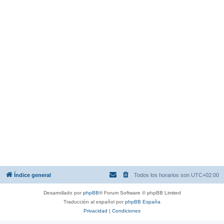
Índice general
Todos los horarios son
UTC+02:00
Desarrollado por
phpBB
® Forum Software © phpBB Limited
Traducción al español por
phpBB España
Privacidad
|
Condiciones