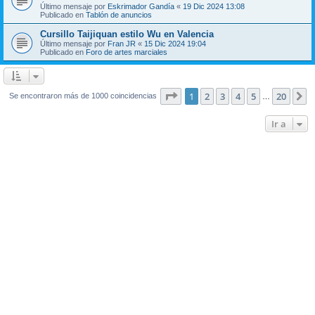
Último mensaje por
Eskrimador Gandía
«
19 Dic 2024 13:08
Publicado en
Tablón de anuncios
Cursillo Taijiquan estilo Wu en Valencia
Último mensaje por
Fran JR
«
15 Dic 2024 19:04
Publicado en
Foro de artes marciales
Página
1
de
20
1
2
3
4
5
20
S
Se encontraron más de 1000 coincidencias
…
Ir a