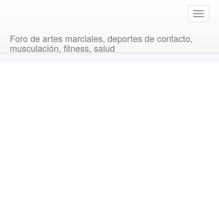
T
o
g
Foro de artes marciales, deportes de contacto,
g
musculación, fitness, salud
l
e
n
a
v
i
g
a
t
i
o
n