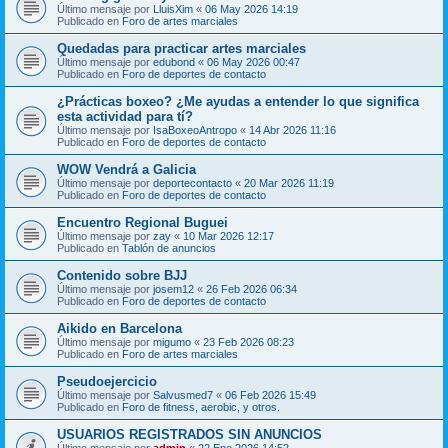
Último mensaje por
LluisXim
«
06 May 2026 14:19
Publicado en
Foro de artes marciales
Quedadas para practicar artes marciales
Último mensaje por
edubond
«
06 May 2026 00:47
Publicado en
Foro de deportes de contacto
¿Prácticas boxeo? ¿Me ayudas a entender lo que significa
esta actividad para tí?
Último mensaje por
IsaBoxeoAntropo
«
14 Abr 2026 11:16
Publicado en
Foro de deportes de contacto
WOW Vendrá a Galicia
Último mensaje por
deportecontacto
«
20 Mar 2026 11:19
Publicado en
Foro de deportes de contacto
Encuentro Regional Buguei
Último mensaje por
zay
«
10 Mar 2026 12:17
Publicado en
Tablón de anuncios
Contenido sobre BJJ
Último mensaje por
josem12
«
26 Feb 2026 06:34
Publicado en
Foro de deportes de contacto
Aikido en Barcelona
Último mensaje por
migumo
«
23 Feb 2026 08:23
Publicado en
Foro de artes marciales
Pseudoejercicio
Último mensaje por
Salvusmed7
«
06 Feb 2026 15:49
Publicado en
Foro de fitness, aerobic, y otros.
USUARIOS REGISTRADOS SIN ANUNCIOS
Último mensaje por
admin
«
22 Ene 2026 14:52