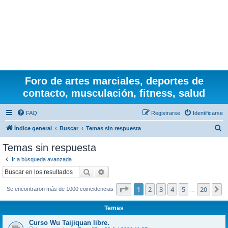
Foro de artes marciales, deportes de
contacto, musculación, fitness, salud
FAQ
Registrarse
Identificarse
B
Índice general
Buscar
Temas sin respuesta
u
Temas sin respuesta
s
Ir a búsqueda avanzada
c
Buscar
Búsqueda avanzada
a
Página
1
de
20
1
2
3
4
5
20
S
Se encontraron más de 1000 coincidencias
r
…
Temas
Curso Wu Taijiquan libre.