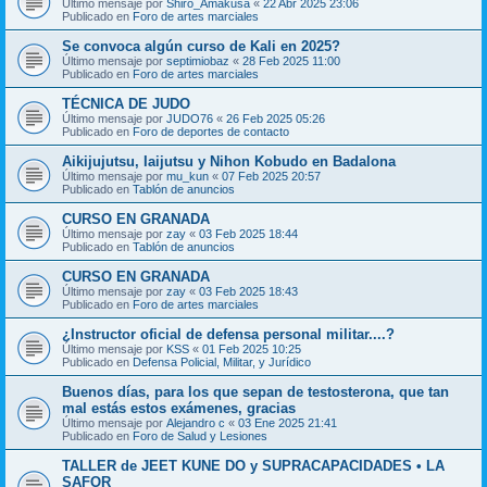
Último mensaje por
Shiro_Amakusa
«
22 Abr 2025 23:06
Publicado en
Foro de artes marciales
Se convoca algún curso de Kali en 2025?
Último mensaje por
septimiobaz
«
28 Feb 2025 11:00
Publicado en
Foro de artes marciales
TÉCNICA DE JUDO
Último mensaje por
JUDO76
«
26 Feb 2025 05:26
Publicado en
Foro de deportes de contacto
Aikijujutsu, Iaijutsu y Nihon Kobudo en Badalona
Último mensaje por
mu_kun
«
07 Feb 2025 20:57
Publicado en
Tablón de anuncios
CURSO EN GRANADA
Último mensaje por
zay
«
03 Feb 2025 18:44
Publicado en
Tablón de anuncios
CURSO EN GRANADA
Último mensaje por
zay
«
03 Feb 2025 18:43
Publicado en
Foro de artes marciales
¿Instructor oficial de defensa personal militar....?
Último mensaje por
KSS
«
01 Feb 2025 10:25
Publicado en
Defensa Policial, Militar, y Jurídico
Buenos días, para los que sepan de testosterona, que tan
mal estás estos exámenes, gracias
Último mensaje por
Alejandro c
«
03 Ene 2025 21:41
Publicado en
Foro de Salud y Lesiones
TALLER de JEET KUNE DO y SUPRACAPACIDADES • LA
SAFOR