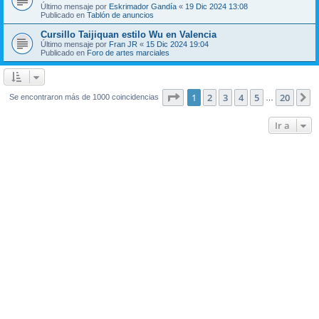
Último mensaje por
Eskrimador Gandía
«
19 Dic 2024 13:08
Publicado en
Tablón de anuncios
Cursillo Taijiquan estilo Wu en Valencia
Último mensaje por
Fran JR
«
15 Dic 2024 19:04
Publicado en
Foro de artes marciales
Página
1
de
20
1
2
3
4
5
20
S
Se encontraron más de 1000 coincidencias
…
Ir a