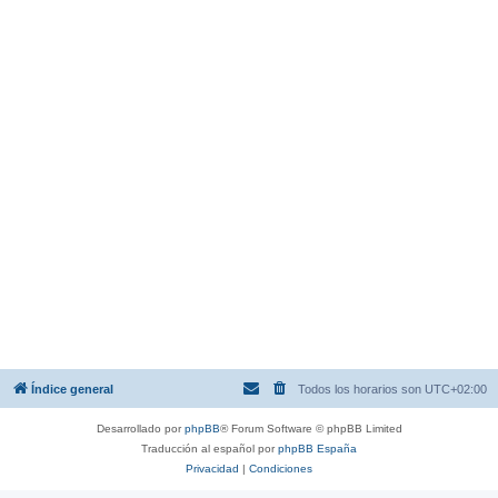
Índice general
Todos los horarios son
UTC+02:00
Desarrollado por
phpBB
® Forum Software © phpBB Limited
Traducción al español por
phpBB España
Privacidad
|
Condiciones