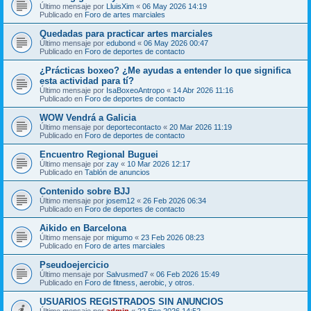
Último mensaje por
LluisXim
«
06 May 2026 14:19
Publicado en
Foro de artes marciales
Quedadas para practicar artes marciales
Último mensaje por
edubond
«
06 May 2026 00:47
Publicado en
Foro de deportes de contacto
¿Prácticas boxeo? ¿Me ayudas a entender lo que significa
esta actividad para tí?
Último mensaje por
IsaBoxeoAntropo
«
14 Abr 2026 11:16
Publicado en
Foro de deportes de contacto
WOW Vendrá a Galicia
Último mensaje por
deportecontacto
«
20 Mar 2026 11:19
Publicado en
Foro de deportes de contacto
Encuentro Regional Buguei
Último mensaje por
zay
«
10 Mar 2026 12:17
Publicado en
Tablón de anuncios
Contenido sobre BJJ
Último mensaje por
josem12
«
26 Feb 2026 06:34
Publicado en
Foro de deportes de contacto
Aikido en Barcelona
Último mensaje por
migumo
«
23 Feb 2026 08:23
Publicado en
Foro de artes marciales
Pseudoejercicio
Último mensaje por
Salvusmed7
«
06 Feb 2026 15:49
Publicado en
Foro de fitness, aerobic, y otros.
USUARIOS REGISTRADOS SIN ANUNCIOS
Último mensaje por
admin
«
22 Ene 2026 14:52