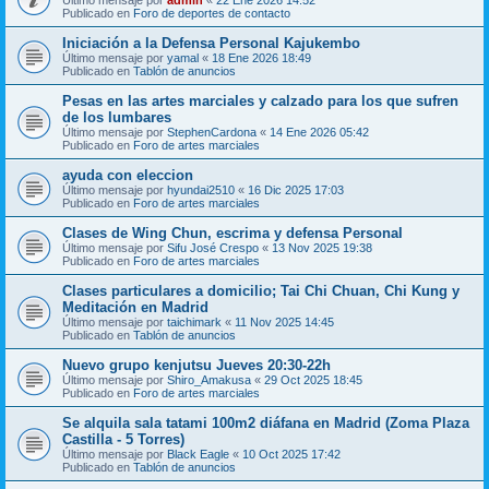
Publicado en
Foro de deportes de contacto
Iniciación a la Defensa Personal Kajukembo
Último mensaje por
yamal
«
18 Ene 2026 18:49
Publicado en
Tablón de anuncios
Pesas en las artes marciales y calzado para los que sufren
de los lumbares
Último mensaje por
StephenCardona
«
14 Ene 2026 05:42
Publicado en
Foro de artes marciales
ayuda con eleccion
Último mensaje por
hyundai2510
«
16 Dic 2025 17:03
Publicado en
Foro de artes marciales
Clases de Wing Chun, escrima y defensa Personal
Último mensaje por
Sifu José Crespo
«
13 Nov 2025 19:38
Publicado en
Foro de artes marciales
Clases particulares a domicilio; Tai Chi Chuan, Chi Kung y
Meditación en Madrid
Último mensaje por
taichimark
«
11 Nov 2025 14:45
Publicado en
Tablón de anuncios
Nuevo grupo kenjutsu Jueves 20:30-22h
Último mensaje por
Shiro_Amakusa
«
29 Oct 2025 18:45
Publicado en
Foro de artes marciales
Se alquila sala tatami 100m2 diáfana en Madrid (Zoma Plaza
Castilla - 5 Torres)
Último mensaje por
Black Eagle
«
10 Oct 2025 17:42
Publicado en
Tablón de anuncios