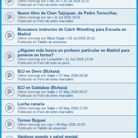
Último mensaje por
Fran JR
«
20 Jul 2026 11:37
Publicado en
Foro de artes marciales
Nuevo libro de Chen Taijiquan, de Pedro Torrecillas.
Último mensaje por
tai
«
11 Jul 2026 18:01
Publicado en
Foro de artes marciales
Buscamos instructor de Catch Wrestling para Escuela en
Madrid
Último mensaje por
Black Eagle
«
02 Jul 2026 20:12
Publicado en
Tablón de anuncios
¿Alguien más busca un profesor particular en Madrid para
ponerse en forma?
Último mensaje por
LunasBelt
«
11 Jun 2026 13:34
Publicado en
Foro de todo un poco
BJJ en Derio (Bizkaia)
Último mensaje por
Sajite
«
27 May 2026 09:28
Publicado en
Foro de artes marciales
BJJ en Galdakao (Bizkaia)
Último mensaje por
Sajite
«
27 May 2026 09:27
Publicado en
Foro de artes marciales
Lucha canaria
Último mensaje por
Sajite
«
25 May 2026 17:59
Publicado en
Foro de artes marciales
Torneo Buguei
Último mensaje por
zay
«
08 May 2026 10:03
Publicado en
Tablón de anuncios
Haidong gumdo y salud mental.