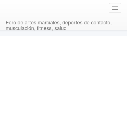
T
o
g
Foro de artes marciales, deportes de contacto,
g
musculación, fitness, salud
l
e
n
a
v
i
g
a
t
i
o
n