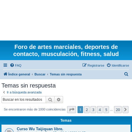
Foro de artes marciales, deportes de
contacto, musculación, fitness, salud
FAQ
Registrarse
Identificarse
B
Índice general
Buscar
Temas sin respuesta
u
Temas sin respuesta
s
Ir a búsqueda avanzada
c
Buscar
Búsqueda avanzada
a
Página
1
de
20
1
2
3
4
5
20
S
Se encontraron más de 1000 coincidencias
r
…
Temas
Curso Wu Taijiquan libre.