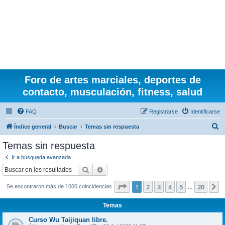
Foro de artes marciales, deportes de
contacto, musculación, fitness, salud
FAQ
Registrarse
Identificarse
B
Índice general
Buscar
Temas sin respuesta
u
Temas sin respuesta
s
Ir a búsqueda avanzada
c
Buscar
Búsqueda avanzada
a
Página
1
de
20
1
2
3
4
5
20
S
Se encontraron más de 1000 coincidencias
r
…
Temas
Curso Wu Taijiquan libre.