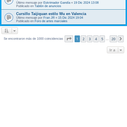
Último mensaje por
Eskrimador Gandía
«
19 Dic 2024 13:08
Publicado en
Tablón de anuncios
Cursillo Taijiquan estilo Wu en Valencia
Último mensaje por
Fran JR
«
15 Dic 2024 19:04
Publicado en
Foro de artes marciales
Página
1
de
20
1
2
3
4
5
20
S
Se encontraron más de 1000 coincidencias
…
Ir a