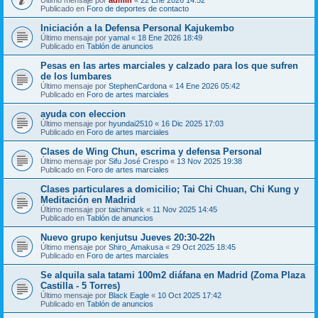
Publicado en
Foro de deportes de contacto
Iniciación a la Defensa Personal Kajukembo
Último mensaje por
yamal
«
18 Ene 2026 18:49
Publicado en
Tablón de anuncios
Pesas en las artes marciales y calzado para los que sufren
de los lumbares
Último mensaje por
StephenCardona
«
14 Ene 2026 05:42
Publicado en
Foro de artes marciales
ayuda con eleccion
Último mensaje por
hyundai2510
«
16 Dic 2025 17:03
Publicado en
Foro de artes marciales
Clases de Wing Chun, escrima y defensa Personal
Último mensaje por
Sifu José Crespo
«
13 Nov 2025 19:38
Publicado en
Foro de artes marciales
Clases particulares a domicilio; Tai Chi Chuan, Chi Kung y
Meditación en Madrid
Último mensaje por
taichimark
«
11 Nov 2025 14:45
Publicado en
Tablón de anuncios
Nuevo grupo kenjutsu Jueves 20:30-22h
Último mensaje por
Shiro_Amakusa
«
29 Oct 2025 18:45
Publicado en
Foro de artes marciales
Se alquila sala tatami 100m2 diáfana en Madrid (Zoma Plaza
Castilla - 5 Torres)
Último mensaje por
Black Eagle
«
10 Oct 2025 17:42
Publicado en
Tablón de anuncios