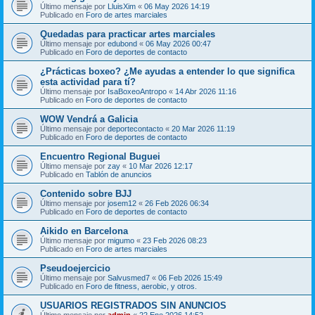
Último mensaje por
LluisXim
«
06 May 2026 14:19
Publicado en
Foro de artes marciales
Quedadas para practicar artes marciales
Último mensaje por
edubond
«
06 May 2026 00:47
Publicado en
Foro de deportes de contacto
¿Prácticas boxeo? ¿Me ayudas a entender lo que significa
esta actividad para tí?
Último mensaje por
IsaBoxeoAntropo
«
14 Abr 2026 11:16
Publicado en
Foro de deportes de contacto
WOW Vendrá a Galicia
Último mensaje por
deportecontacto
«
20 Mar 2026 11:19
Publicado en
Foro de deportes de contacto
Encuentro Regional Buguei
Último mensaje por
zay
«
10 Mar 2026 12:17
Publicado en
Tablón de anuncios
Contenido sobre BJJ
Último mensaje por
josem12
«
26 Feb 2026 06:34
Publicado en
Foro de deportes de contacto
Aikido en Barcelona
Último mensaje por
migumo
«
23 Feb 2026 08:23
Publicado en
Foro de artes marciales
Pseudoejercicio
Último mensaje por
Salvusmed7
«
06 Feb 2026 15:49
Publicado en
Foro de fitness, aerobic, y otros.
USUARIOS REGISTRADOS SIN ANUNCIOS
Último mensaje por
admin
«
22 Ene 2026 14:52