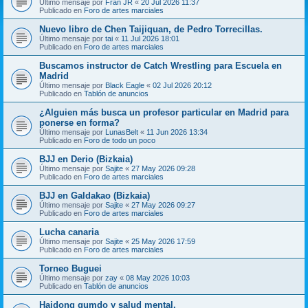
Último mensaje por
Fran JR
«
20 Jul 2026 11:37
Publicado en
Foro de artes marciales
Nuevo libro de Chen Taijiquan, de Pedro Torrecillas.
Último mensaje por
tai
«
11 Jul 2026 18:01
Publicado en
Foro de artes marciales
Buscamos instructor de Catch Wrestling para Escuela en
Madrid
Último mensaje por
Black Eagle
«
02 Jul 2026 20:12
Publicado en
Tablón de anuncios
¿Alguien más busca un profesor particular en Madrid para
ponerse en forma?
Último mensaje por
LunasBelt
«
11 Jun 2026 13:34
Publicado en
Foro de todo un poco
BJJ en Derio (Bizkaia)
Último mensaje por
Sajite
«
27 May 2026 09:28
Publicado en
Foro de artes marciales
BJJ en Galdakao (Bizkaia)
Último mensaje por
Sajite
«
27 May 2026 09:27
Publicado en
Foro de artes marciales
Lucha canaria
Último mensaje por
Sajite
«
25 May 2026 17:59
Publicado en
Foro de artes marciales
Torneo Buguei
Último mensaje por
zay
«
08 May 2026 10:03
Publicado en
Tablón de anuncios
Haidong gumdo y salud mental.