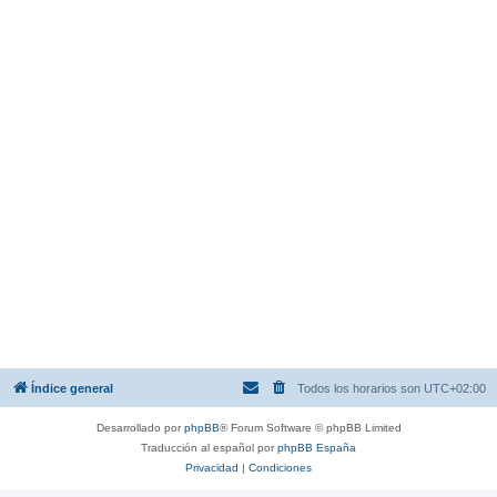
Índice general
Todos los horarios son
UTC+02:00
Desarrollado por
phpBB
® Forum Software © phpBB Limited
Traducción al español por
phpBB España
Privacidad
|
Condiciones