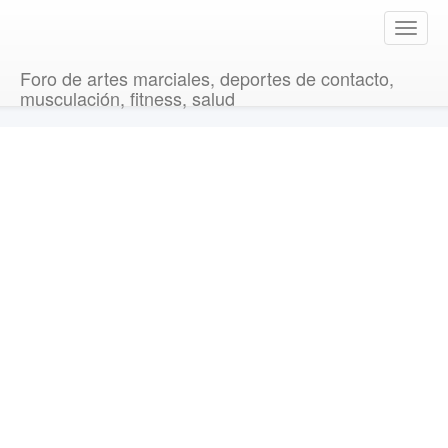
T
o
g
Foro de artes marciales, deportes de contacto,
g
musculación, fitness, salud
l
e
n
a
v
i
g
a
t
i
o
n