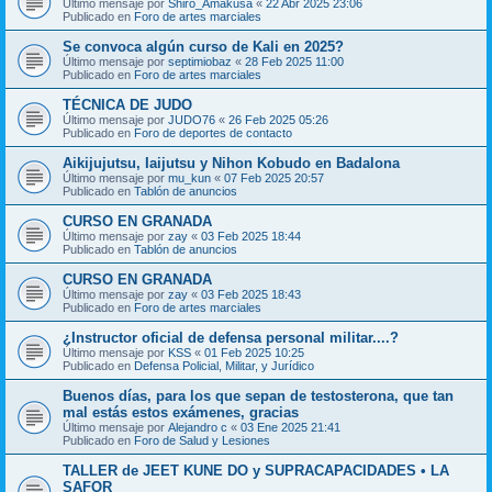
Último mensaje por
Shiro_Amakusa
«
22 Abr 2025 23:06
Publicado en
Foro de artes marciales
Se convoca algún curso de Kali en 2025?
Último mensaje por
septimiobaz
«
28 Feb 2025 11:00
Publicado en
Foro de artes marciales
TÉCNICA DE JUDO
Último mensaje por
JUDO76
«
26 Feb 2025 05:26
Publicado en
Foro de deportes de contacto
Aikijujutsu, Iaijutsu y Nihon Kobudo en Badalona
Último mensaje por
mu_kun
«
07 Feb 2025 20:57
Publicado en
Tablón de anuncios
CURSO EN GRANADA
Último mensaje por
zay
«
03 Feb 2025 18:44
Publicado en
Tablón de anuncios
CURSO EN GRANADA
Último mensaje por
zay
«
03 Feb 2025 18:43
Publicado en
Foro de artes marciales
¿Instructor oficial de defensa personal militar....?
Último mensaje por
KSS
«
01 Feb 2025 10:25
Publicado en
Defensa Policial, Militar, y Jurídico
Buenos días, para los que sepan de testosterona, que tan
mal estás estos exámenes, gracias
Último mensaje por
Alejandro c
«
03 Ene 2025 21:41
Publicado en
Foro de Salud y Lesiones
TALLER de JEET KUNE DO y SUPRACAPACIDADES • LA
SAFOR