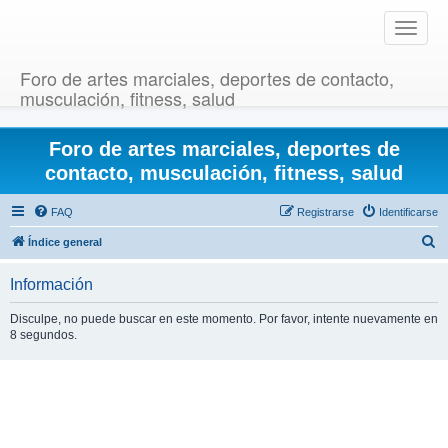
T
o
g
Foro de artes marciales, deportes de contacto,
g
musculación, fitness, salud
l
e
Foro de artes marciales, deportes de
n
a
contacto, musculación, fitness, salud
v
i
FAQ
Registrarse
Identificarse
g
B
Índice general
a
u
t
Información
i
s
o
c
Disculpe, no puede buscar en este momento. Por favor, intente nuevamente en
n
8 segundos.
a
r