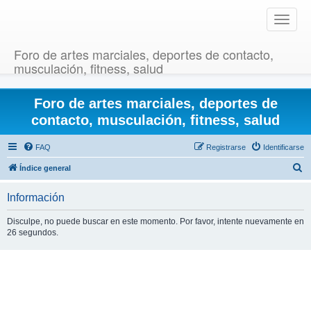
T
o
g
Foro de artes marciales, deportes de contacto,
g
musculación, fitness, salud
l
e
Foro de artes marciales, deportes de
n
a
contacto, musculación, fitness, salud
v
i
FAQ
Registrarse
Identificarse
g
B
Índice general
a
u
t
Información
i
s
o
c
Disculpe, no puede buscar en este momento. Por favor, intente nuevamente en
n
26 segundos.
a
r