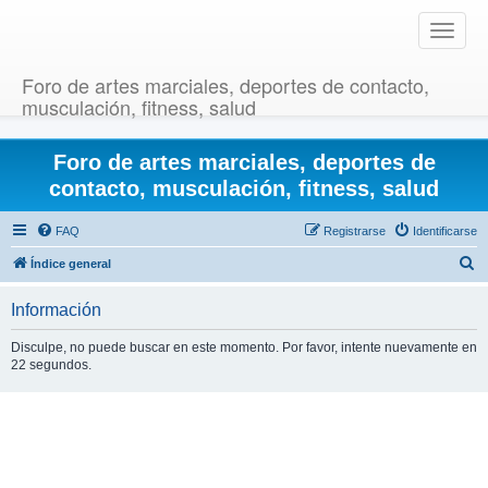
T
o
g
Foro de artes marciales, deportes de contacto,
g
musculación, fitness, salud
l
e
Foro de artes marciales, deportes de
n
a
contacto, musculación, fitness, salud
v
i
FAQ
Registrarse
Identificarse
g
B
Índice general
a
u
t
Información
i
s
o
c
Disculpe, no puede buscar en este momento. Por favor, intente nuevamente en
n
22 segundos.
a
r