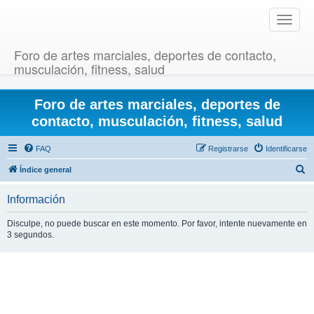
T
o
g
Foro de artes marciales, deportes de contacto,
g
musculación, fitness, salud
l
e
Foro de artes marciales, deportes de
n
a
contacto, musculación, fitness, salud
v
i
FAQ
Registrarse
Identificarse
g
B
Índice general
a
u
t
Información
i
s
o
c
Disculpe, no puede buscar en este momento. Por favor, intente nuevamente en
n
3 segundos.
a
r