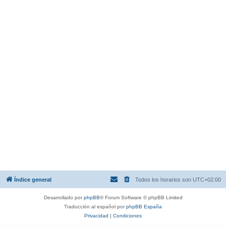
Índice general
Todos los horarios son
UTC+02:00
Desarrollado por
phpBB
® Forum Software © phpBB Limited
Traducción al español por
phpBB España
Privacidad
|
Condiciones