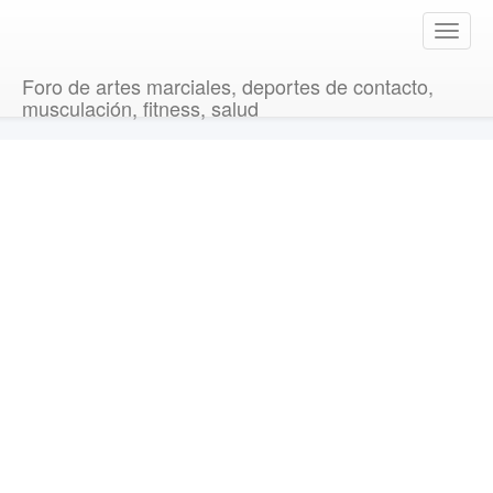
T
o
g
Foro de artes marciales, deportes de contacto,
g
musculación, fitness, salud
l
e
n
a
v
i
g
a
t
i
o
n