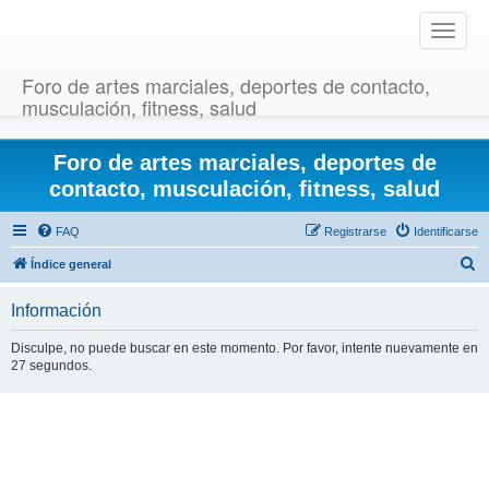
T
o
g
Foro de artes marciales, deportes de contacto,
g
musculación, fitness, salud
l
e
Foro de artes marciales, deportes de
n
a
contacto, musculación, fitness, salud
v
i
FAQ
Registrarse
Identificarse
g
B
Índice general
a
u
t
Información
i
s
o
c
Disculpe, no puede buscar en este momento. Por favor, intente nuevamente en
n
27 segundos.
a
r