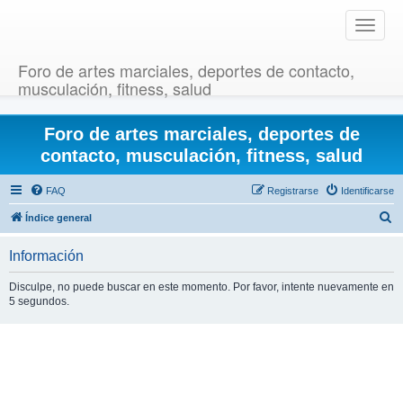
T
o
g
Foro de artes marciales, deportes de contacto,
g
musculación, fitness, salud
l
e
Foro de artes marciales, deportes de
n
a
contacto, musculación, fitness, salud
v
i
FAQ
Registrarse
Identificarse
g
B
Índice general
a
u
t
Información
i
s
o
c
Disculpe, no puede buscar en este momento. Por favor, intente nuevamente en
n
5 segundos.
a
r