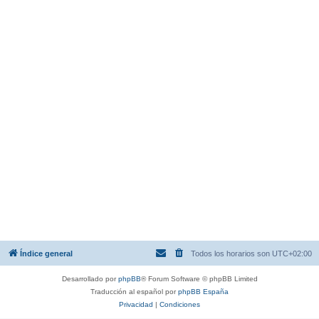
Índice general
Todos los horarios son
UTC+02:00
Desarrollado por
phpBB
® Forum Software © phpBB Limited
Traducción al español por
phpBB España
Privacidad
|
Condiciones