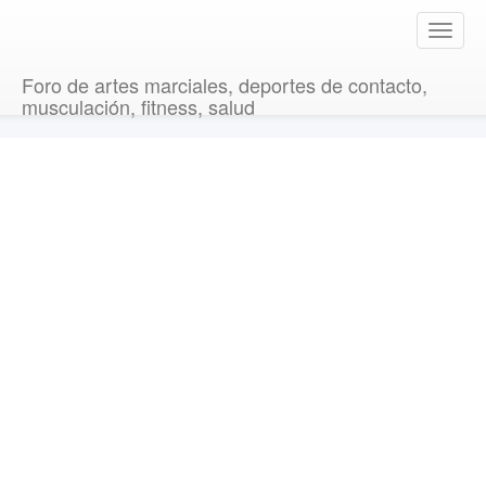
T
o
g
Foro de artes marciales, deportes de contacto,
g
musculación, fitness, salud
l
e
n
a
v
i
g
a
t
i
o
n