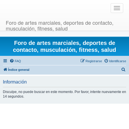
T
o
g
Foro de artes marciales, deportes de contacto,
g
musculación, fitness, salud
l
e
Foro de artes marciales, deportes de
n
a
contacto, musculación, fitness, salud
v
i
FAQ
Registrarse
Identificarse
g
B
Índice general
a
u
t
Información
i
s
o
c
Disculpe, no puede buscar en este momento. Por favor, intente nuevamente en
n
14 segundos.
a
r